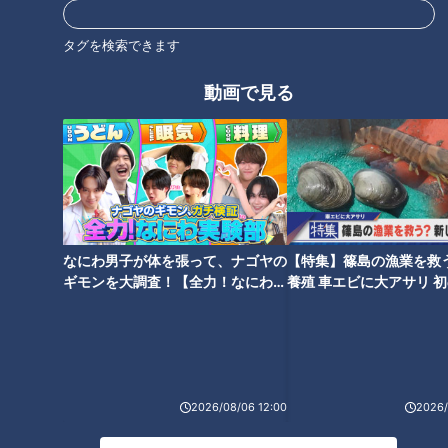
例えばノーアウト、一・二塁で3番バッターを抑えたいという
ケース。
タグを検索できます
バントは100パーセントないが、バントをしてくれてアウトを
動画で見る
1個貰えるとありがたい、4番を何とか歩かせて5番でゲッツー
取れたら凌げる、などいろいろ考えながら目の前のバッターと
対峙したそうです。
吉見「バントしてくれてゲッツー取れたらラッキー。というこ
とは右のインハイ投げてみようかなとかって考えてたら、もう
肘が下がって、ケツが落ちてるのなんか忘れてるんですよ」
なにわ男子が体を張って、ナゴヤの
【特集】篠島の漁業を救
ギモンを大調査！【全力！なにわ実
養殖 車エビに大アサリ 
験部～ナゴヤのギモン、ガチ検証
【newsX】
ピンチを抑えた結果、不調は修正され、普段の状態に戻ってい
～】
る時もあったそうです。
2026/08/06 12:00
2026/
のっている投手