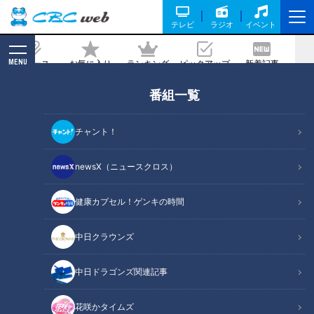
テレビ
ラジオ
イベント
MENU
ニュース
お気に入り
ランキング
ピックアップ
新着記事
CBC MAGAZINE
番組一覧
勝つためにはネガティブな気持ちを直
せ。中日OB・吉見一起が提言
チャント！
2026/05/26 06:03
newsX（ニュースクロス）
健康カプセル！ゲンキの時間
RadiChubu（ラジチューブ）
中日クラウンズ
若狭敬一のスポ音
中日ドラゴンズ関連記事
元中日ドラゴンズ投手の吉見一起さんが、5月23日放送のＣＢ
Ｃラジオ『若狭敬一のスポ音』に出演。試合中に不調の場合、
花咲かタイムズ