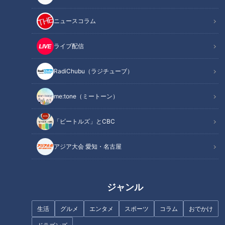
いろいろやってみる
ニュースコラム
「不調の時には肘が下がってお尻が下がる」と吉見さん。試合
ライブ配信
中どう修正するのか、前回、吉見さんは2つの引き出しを紹介
しました。
RadiChubu（ラジチューブ）
引き出しその1。
me:tone（ミートーン）
一塁までの全力疾走。並びに腿上げ。
「ビートルズ」とCBC
引き出しその2。
アジア大会 愛知・名古屋
イニングインターバルのキャッチボールでワンバウンドする球
を投げる。
ジャンル
他にも修正法があるそうです。
生活
グルメ
エンタメ
スポーツ
コラム
おでかけ
吉見「僕はカーブを投げられないんですけど、カーブで修正す