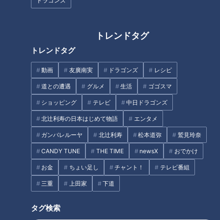
ドラゴンズ
るってよく言うじゃないですか」
これは松坂大輔さんはじめ、多くのピッチャーが口にすると
トレンドタグ
か。
トレンドタグ
カーブを投げられない吉見さんは、カーブを投げるイメージで
動画
友廣南実
ドラゴンズ
レシピ
キャッチボールをしていたそうです。
道との遭遇
グルメ
生活
ゴゴスマ
いろいろと試行錯誤しながら修正をしていた吉見さんですが、
ショッピング
テレビ
中日ドラゴンズ
意識して直るものでもなく、逆に意識していなかったら勝手に
北辻利寿の日本はじめて物語
エンタメ
直っていったこともあったそうです。
ガンバレルーヤ
北辻利寿
松本道弥
鷲見玲奈
CANDY TUNE
THE TIME
newsX
おでかけ
いつの間にか直る
お金
ちょい足し
チャント！
テレビ番組
三重
上田家
下道
吉見「『ヤベっ。大ピンチ来た』となった時は、調子悪いって
思ってる暇がないんですよ」
タグ検索