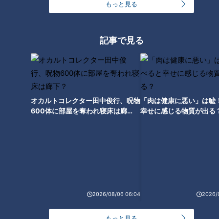
もっと見る
吉見「結局、集中したことで気持ちと身体が乗るんですよ」
いま乗っている投手として、吉見さんが挙げたのは柳裕也投
記事で見る
手。
吉見「柳投手は、今年バッターにすごい向かって行ってるじゃ
ないですか」
オカルトコレクター田中俊行、呪物
「肉は健康に悪い」は嘘
600体に部屋を奪われ寝床は廊
幸せに感じる物質が出る
今までの柳投手は丁寧に自分のボールを投げていたものの、際
下？
どいコースがボール判定されると「ストライクじゃないの？」
と疑心暗鬼になり、カウントを悪くして自滅していたそうで
す。
若狭「抑えたら吠えまくるしね」
2026/08/06 06:04
2026/
吉見「野手がエラーしたら、はあ？みたいな顔してるし」
もっと見る