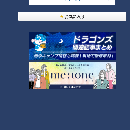
若狭「『ざけんなボケ！』みたいな」
お気に入り
吉見「でも、そういう風に乗ってるじゃないですか」
のっている打者
今年の柳投手のような意識の持ち方が必要とのこと。打者の例
も挙げました。
吉見「阪神タイガースの森下（翔太）君なんかは『俺にチャン
スで回ってこい』しか思ってないらしいですよ」
若狭「だからあんなに打つの？」
対して、ドラゴンズのバッターは、結果としてすごくネガティ
ブに見えるそうです。