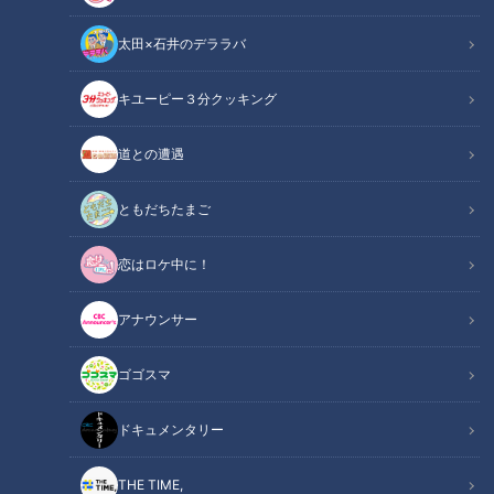
どうしたらいいかを熱く語りました。現役時代、不調の解消に
太田×石井のデララバ
試行錯誤した吉見さん。引退後に行きついた答えを若狭敬一ア
ナウンサーが尋ねます。
キユーピー３分クッキング
関連リンク
この記事をradiko（ラジコ）で聴く
道との遭遇
ともだちたまご
INDEX
恋はロケ中に！
いろいろやってみる
いつの間にか直る
アナウンサー
のっている投手
のっている打者
ゴゴスマ
メンタルトレーナー
ドラゴンズも導入せよ
ドキュメンタリー
オススメ関連コンテンツ
THE TIME,