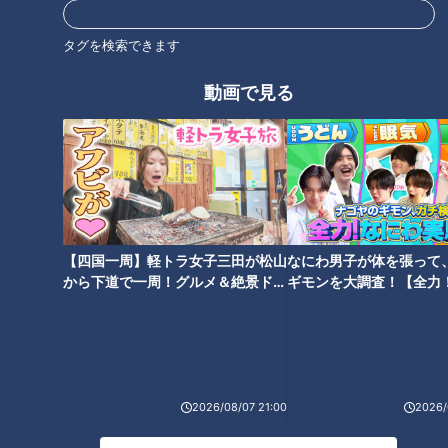
4 分量の水、鶏ガラスープの素、酒、しょうゆ、砂糖、片栗
タグを検索できます
粉、こしょうを混ぜ合わせる。
動画で見る
5 フライパンに油大さじ1を熱して長ねぎ、しょうが、牛肉を
炒める。肉の色が変わったら、赤ピーマンを加えてひと炒めす
る。
6 4を加えて煮立て、とろみがついたらブロッコリーを加
え、粒黒こしょうをひいて加え、ひと炒めして器に盛る。
【四国一周】軽トラ女子三田が松山
なにわ男子が体を張って
から下道で一周！グルメ＆絶景ドラ
ギモンを大調査！【全力
イブ⑳
験部～ナゴヤのギモン、
CBCテレビ「キユーピー３分クッキング」 2025年1月8日 放
～】
送より
この記事の画像を見る
2026/08/07 21:00
2026/