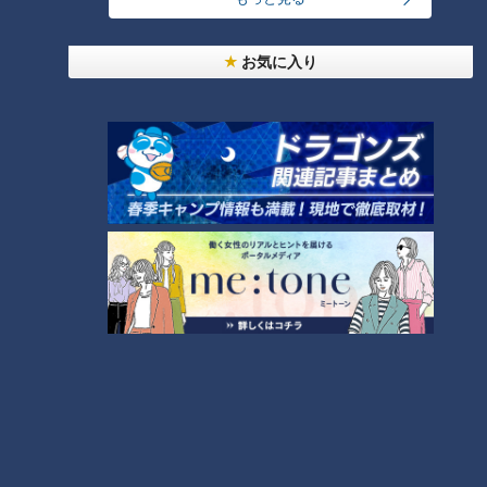
お気に入り
「塩麹でしっとり鶏胸肉のから
「素揚げじゃが芋の香味みそあ
揚げ」の作り方【キユーピー３
え」の作り方【キユーピー３分
分クッキング】
クッキング】
タグ
グルメ
番組紹介
キユーピー３分クッキング
レシピ紹介
CBCテレビ制作「キユーピー３分クッキング」の公式サイト。番組