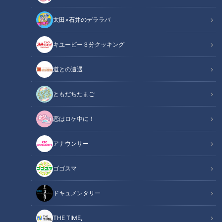
太田×石井のデララバ
CBCテレビ：画像『キユーピー3分クッキング』
キユーピー３分クッキング
キユーピー３分クッキング
道との遭遇
レシピ紹介
ともだちたまご
ひきたての黒こしょうの辛みや香りが食欲をそそります。ブロ
恋はロケ中に！
ッコリーは下ゆでしておいて、手早く炒めましょう。（講師：
宮本和秀先生／キユーピー３分クッキング ）
アナウンサー
牛肉とブロッコリーの粒黒こしょう炒め
ゴゴスマ
関連リンク
（2025年1月8日放送）【３分クッキング公
式】
ドキュメンタリー
THE TIME,
INDEX