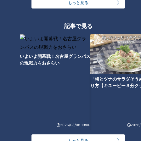
この記事を見たあなたへのおすすめ
もっと見る
記事で見る
「白菜と豚こまのシャキシャキ
「れんこんと塩さばのパセリ炒
いよいよ開幕戦！名古屋グランパス
炒め」の作り方【キユーピー３
め」の作り方【キユーピー３分
の現戦力をおさらい
分クッキング】
クッキング】
「梅とツナのサラダそう
り方【キユーピー３分ク
「鶏スペアリブとれんこんの山
「鶏天と椎茸、ぎんなんの天ぷ
椒から揚げ」の作り方【キユー
ら」の作り方【キユーピー３分
2026/08/08 19:00
2026/
ピー３分クッキング】
クッキング】
もっと見る