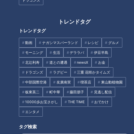
ドラゴンズ
しょうゆ、砂糖、片栗粉 各小さじ1
こしょう 少々
トレンドタグ
粒黒こしょう 少々
●塩、油
トレンドタグ
動画
ナガシマスパーランド
レシピ
グルメ
作り方
モーニング
生活
デララバ
伊豆半島
北辻利寿
道との遭遇
newsX
お金
1 ブロッコリーはやや小さめの小房に分ける。沸騰した湯に
ドラゴンズ
ラグビー
三重 花咲かタイムズ
塩適量を加えて1～2分ゆでてザルに上げる。
中部国際空港
友廣南実
喫茶店
東山動植物園
2 赤ピーマンは縦半分に切って、ヘタと種を除いて2～3cm
板東英二
町中華
藤田朋子
見逃し配信
大の乱切りにする。長ねぎは1cm幅に切り、しょうがは薄切り
10000歩お宝さがし
THE TIME
おでかけ
にする。
エンタメ
3 牛肉は長さを半分に切って、塩、酒、片栗粉をからめる。
タグ検索