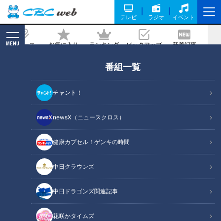
テレビ
ラジオ
イベント
MENU
ニュース
お気に入り
ランキング
ピックアップ
新着記事
CBC MAGAZINE
番組一覧
「牛肉とブロッコリーの粒黒こしょう炒
め」の作り方【キユーピー３分クッキン
チャント！
グ】
newsX（ニュースクロス）
2025/01/08 18:00
2025年1月8日放送
健康カプセル！ゲンキの時間
中日クラウンズ
中日ドラゴンズ関連記事
花咲かタイムズ