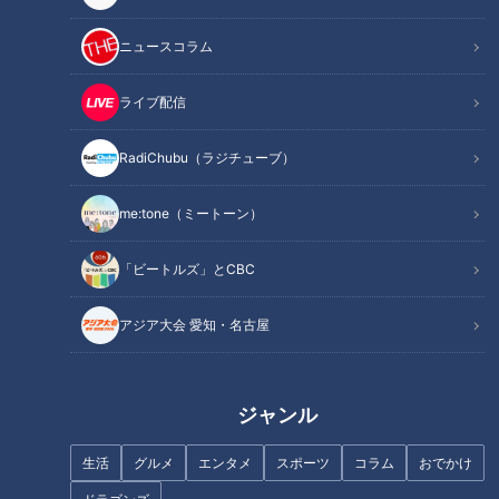
材料（2人分）
ニュースコラム
作り方
オススメ関連コンテンツ
ライブ配信
RadiChubu（ラジチューブ）
材料（2人分）
me:tone（ミートーン）
牛肉(焼き肉用) 150g
「ビートルズ」とCBC
(塩、酒各少々 片栗粉小さじ1)
ブロッコリー 1/2個(120g)
アジア大会 愛知・名古屋
赤ピーマン 1個(50g)
長ねぎ 6cm
しょうが 1/4かけ
ジャンル
水 1/3カップ
鶏ガラスープの素 小さじ1/2
生活
グルメ
エンタメ
スポーツ
コラム
おでかけ
酒 大さじ2