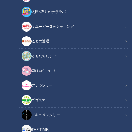
太田×石井のデララバ
CBCテレビ『道との遭遇』
キユーピー３分クッキング
道との遭遇
道との遭遇
「道との遭遇」記事
ともだちたまご
全国の道に特化したバラエティ番組『道との遭遇』では、道マ
恋はロケ中に！
ニアがイチオシの道を紹介。今回は、群馬県にある“廃道”を巡
りました。 ※廃道は危険ですので、むやみに立ち入らないでく
アナウンサー
ださい。（この記事では道情報だけをまとめてご紹介します）
ゴゴスマ
【動画】山の斜面に“13箇所の横穴”があっ
関連リンク
た！？軍用道路の先に眠る火薬製造所の痕跡は
ドキュメンタリー
こちら【9分38秒～】
THE TIME,