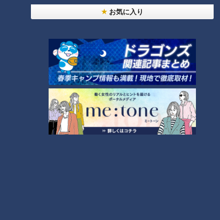
お気に入り
CBCテレビ『道との遭遇』
しかし、昭和19年に工事を開始するも、昭和20年8月の終戦に
より工事は中止。完成には至らなかった未完成の軍用道路は廃
道に。その痕跡が、利根川に架かる「月夜野大橋」の近くの急
崖に今も残っています。