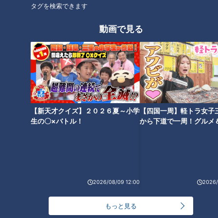
タグを検索できます
道マニアは、「群馬県の高崎市岩鼻（いわはな）にあった『岩
動画で見る
鼻火薬製造所』が、戦争末期になって移転の計画があがり、そ
の工事に合わせて軍用道路も整備された」と言います。
【新天才クイズ】２０２６夏～小学
【四国一周】軽トラ女子
生の〇×バトル！
から下道で一周！グルメ
イブ⑳
2026/08/09 12:00
2026/
CBCテレビ『道との遭遇』
明治15年に操業を開始し、明治38年に日本初のダイナマイト
もっと見る