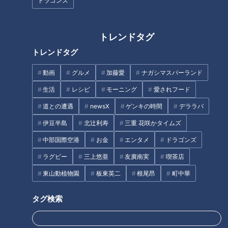
ドラゴンズ
トレンドタグ
CBCテレビ『道との遭遇』
トレンドタグ
「島根にあった部隊が、昭和16年に沼田に移動してきた。軍用
動画
グルメ
加藤愛
ナガシマスパーランド
道路が整備され、軍用道路が目指した地下工場の名残もあるら
生活
レシピ
モーニング
愛されフード
しい」と道マニア。
道との遭遇
newsX
ゲンキの時間
デララバ
伊豆半島
北辻利寿
三重 花咲かタイムズ
群馬県沼田市周辺にはかつて、軍用機の製造工場や滑走路、火
薬製造工場など、数多くの軍事施設が存在し、それらにアクセ
中部国際空港
お金
エンタメ
ドラゴンズ
スするための軍用道路もありました。
ラグビー
三上悠亜
友廣南実
喫茶店
東山動植物園
板東英二
根尾昂
町中華
戦時中に軍用道路として整備されたルートは、今もなお現役で
使われている区間もありますが、今は使われずに山奥で眠って
タグ検索
いる廃道区間が、沼田市の西に位置するみなかみ町にありま
す。