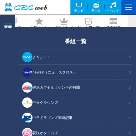
テレビ
ラジオ
イベント
MENU
ニュース
お気に入り
ランキング
ピックアップ
新着記事
CBC MAGAZINE
番組一覧
群馬県の“廃道”と火薬製作所跡を調査！
軍用道路の未成廃道が残す歴史の足跡と
チャント！
は？
newsX（ニュースクロス）
2025/07/13 06:03
2025年7月1日放送
健康カプセル！ゲンキの時間
中日クラウンズ
中日ドラゴンズ関連記事
花咲かタイムズ