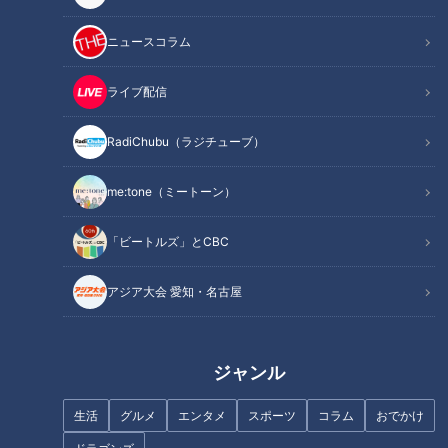
INDEX
ニュースコラム
終戦で未成道のまま廃道に… 整備されるはずだった軍用道
路
ライブ配信
山の斜面に掘られた横穴 火薬製造工場の痕跡
オススメ関連コンテンツ
RadiChubu（ラジチューブ）
me:tone（ミートーン）
終戦で未成道のまま廃道に… 整備されるはずだっ
「ビートルズ」とCBC
た軍用道路
アジア大会 愛知・名古屋
ジャンル
生活
グルメ
エンタメ
スポーツ
コラム
おでかけ