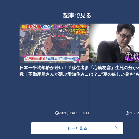
製造工場が完成した岩鼻火薬製造所。敷地面積はなんと32万
坪、従業員は4000人にのぼる、当時としては大規模な火薬製
記事で見る
造所でした。
その岩鼻火薬製造所が第二次世界大戦末期、空襲の被害を避け
るため、防空仕様の地下工場を新たに沼田市上川田（かみかわ
だ）に建設し、移転する計画が立てられました。
現在町道になっている道も、元々は火薬製造工場へアクセスす
日本一平均年齢が若い！？移住者多
「心筋梗塞」生死の分か
るための軍用道路として整備されたと言います。
数！不動産屋さんが選ぶ愛知住みた
は？…“夏の厳しい暑さ”
い街ランキング1位は？
に！発症前のキケンなサ
法
2026/08/09 08:03
2026/
もっと見る