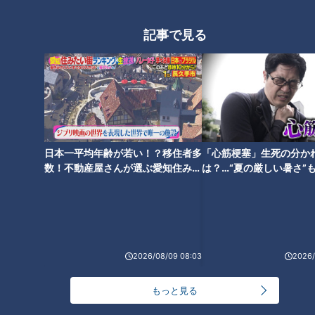
記事で見る
「さばの竜田揚げ」の作り方
「厚揚げの高速煮込み」の作り
【キユーピー３分クッキング】
方【キユーピー３分クッキン
グ】
日本一平均年齢が若い！？移住者多
「心筋梗塞」生死の分か
数！不動産屋さんが選ぶ愛知住みた
は？…“夏の厳しい暑さ”
い街ランキング1位は？
に！発症前のキケンなサ
法
「揚げなすの牛しゃぶ巻き」の
「えびとブロッコリーのサラ
作り方【キユーピー３分クッキ
ダ」の作り方【キユーピー３分
ング】
クッキング】
2026/08/09 08:03
2026/
もっと見る