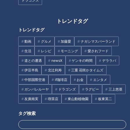
ドラゴンズ
トマトケチャップ 大さじ2
●塩、油
トレンドタグ
トレンドタグ
作り方
動画
グルメ
加藤愛
ナガシマスパーランド
1 むきえびは背ワタを除いて水洗いし、水気を押さえる。ボ
生活
レシピ
モーニング
愛されフード
ウルに入れて塩、こしょうをふり、片栗粉をまぶす。
道との遭遇
newsX
ゲンキの時間
デララバ
伊豆半島
北辻利寿
三重 花咲かタイムズ
2 オクラはガクを除き、沸騰した湯に塩適量を入れて1分ほど
中部国際空港
if珈琲店
お金
エンタメ
ゆでて斜め半分に切る。
ガンバレルーヤ
ドラゴンズ
ラグビー
三上悠亜
3 玉ねぎは粗みじん切り、にんにく、しょうがはみじん切り
友廣南実
喫茶店
東山動植物園
板東英二
にする。
タグ検索
4 分量の水、鶏ガラスープの素、酒、砂糖、トマトケチャッ
プ、しょうゆ、油、片栗粉を混ぜ合わせる。