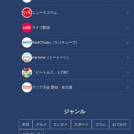
作り方
オススメ関連コンテンツ
ニュースコラム
ライブ配信
材料（2人分）
RadiChubu（ラジチューブ）
むきえび 12尾(180g)
me:tone（ミートーン）
(塩、こしょう各少々 片栗粉小さじ2)
オクラ 8本(100g)
「ビートルズ」とCBC
玉ねぎ 1/6個(35g)
にんにく 1かけ
アジア大会 愛知・名古屋
しょうが 1/2かけ
豆板醤 小さじ1
水 2/3カップ
ジャンル
鶏ガラスープの素、しょうゆ、油 各小さじ1
生活
グルメ
エンタメ
スポーツ
コラム
おでかけ
酒 大さじ1
砂糖、片栗粉 各小さじ2