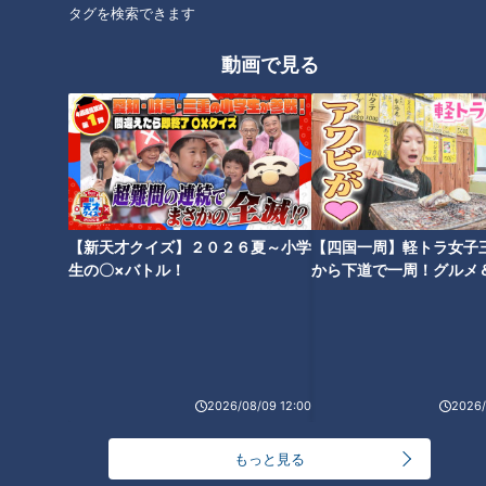
タグを検索できます
5 油2カップを175℃に熱し、1のえびを2～3分揚げて火を通
動画で見る
す。
6 フライパンに油小さじ2を熱し、玉ねぎ、にんにく、しょ
うが、豆板醤を入れて弱めの中火で1分ほど炒め、4を加えて
強く煮立て、2、5を加えてひと煮する。
【新天才クイズ】２０２６夏～小学
【四国一周】軽トラ女子
生の〇×バトル！
から下道で一周！グルメ
CBCテレビ「キユーピー３分クッキング」 2024年7月18日 放
イブ⑳
送より
この記事の画像を見る
2026/08/09 12:00
2026/
この記事を見たあなたへのおすすめ
もっと見る