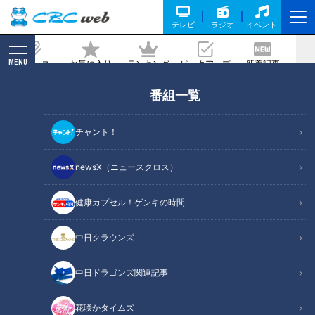
テレビ
ラジオ
イベント
MENU
ニュース
お気に入り
ランキング
ピックアップ
新着記事
CBC MAGAZINE
番組一覧
「えびとオクラのチリソース」の作り方
【キユーピー３分クッキング】
チャント！
2024/07/18 18:00
2024年7月18日放送
newsX（ニュースクロス）
健康カプセル！ゲンキの時間
中日クラウンズ
中日ドラゴンズ関連記事
花咲かタイムズ