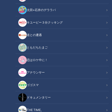
太田×石井のデララバ
CBCテレビ：画像『キユーピー3分クッキング』
キユーピー３分クッキング
キユーピー３分クッキング
レシピ紹介
道との遭遇
カリッと揚げたえびに甘辛いチリソースをからめましょう。旬
ともだちたまご
のオクラも加えて、彩りよく仕上げます。（講師：宮本和秀先
恋はロケ中に！
生／キユーピー３分クッキング ）
アナウンサー
えびとオクラのチリソース（2024年7月18日
関連リンク
放送）【３分クッキング公式】
ゴゴスマ
ドキュメンタリー
INDEX
材料（2人分）
THE TIME,