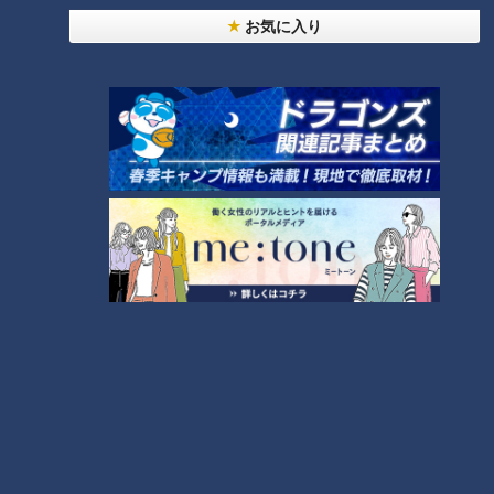
お気に入り
「冬瓜のヤムウンセン」の作り
「厚揚げの肉巻き角煮」の作り
方【キユーピー３分クッキン
方【キユーピー３分クッキン
グ】
グ】
タグ
グルメ
番組紹介
キユーピー３分クッキング
レシピ紹介
CBCテレビ制作「キユーピー３分クッキング」の公式サイト。番組
で放送したレシピ、作り方を動画でもご紹介！