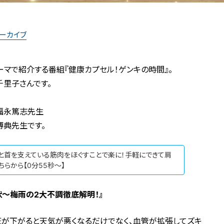
アーカイブ
マで紹介する番組『健康カプセル！ゲンキの時間』。
千里子さんです。
福永篤志先生
博典先生です。
と首を支えている筋肉をほぐすことで楽に！手軽にできて肩
らから【0分55秒～】
状〜梅雨の2大不調徹底解明！』
圧が下がると天気が悪くなるだけでなく、血管が拡張してズキ