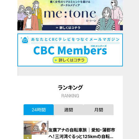
ランキング
RANKING
24時間
週間
月間
友廣アナの自転車旅｜愛知・蒲郡市
へ！三河湾ぐるっと125kmの自転車
1