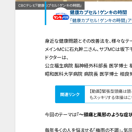
CBCテレビ『健康カプセル！ゲンキの時間』
健康カプセル！ゲンキの時間
「健康カプセル！ゲンキの時間」
身近な健康問題とその改善法を、様々なテー
メインMCに石丸幹二さん、サブMCは坂下
ドクターは、
公立福生病院 脳神経外科部長 医学博士 
昭和医科大学病院 病院長 医学博士 相良
【動画】緊張型頭痛は頭
関連リンク
もスッキリする体操はこち
今回のテーマは
『〜頭痛と風邪のような症
毎年多くの人を悩ませる「梅雨の不調」。気