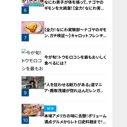
なにわ男子が体を張って、ナゴヤの
ギモンを大調査！【全力！なにわ実験
6
部～ナゴヤのギモン、ガチ検証～】
5
【全力！なにわ実験部～ナゴヤのギモ
ン、ガチ検証～】キャロットフレンチ
7
ロースト
今が旬！トウモロコシを最もおいしく
食べるには？
「人を狂わせる魅力がある」道マニ
ア・鹿取茂雄が惚れ込んだレンガの
8
9
橋梁とは？未公開の道3選
NEW
本場アメリカの味に舌鼓！ボリューム
10
満点グルメからレトロ史料館まで！