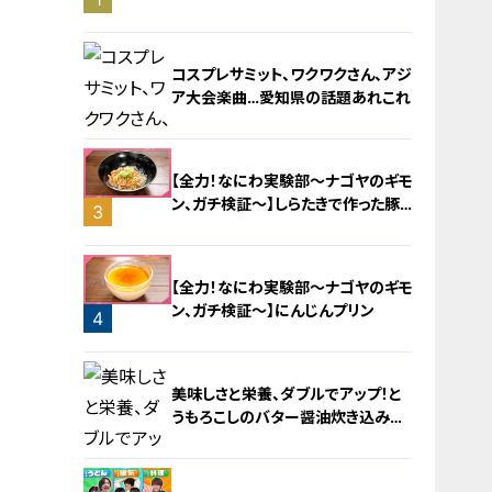
旅！【チャント！特集】
コスプレサミット、ワクワクさん、アジ
ア大会楽曲…愛知県の話題あれこれ
【全力！なにわ実験部～ナゴヤのギモ
ン、ガチ検証～】しらたきで作った豚
3
バラミンチの油そば
2
【全力！なにわ実験部～ナゴヤのギモ
ン、ガチ検証～】にんじんプリン
4
美味しさと栄養、ダブルでアップ！と
うもろこしのバター醤油炊き込みご
飯