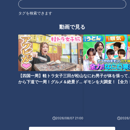
自分の役割はチームを勝たせること
タグを検索できます
動画で見る
【四国一周】軽トラ女子三田が松山
なにわ男子が体を張って
から下道で一周！グルメ＆絶景ドラ
ギモンを大調査！【全力
「サンデードラゴンズ」より高橋宏斗投手(C)CBCテレビ
イブ⑳
験部～ナゴヤのギモン、
～】
2度のWBC選出、2024年に12勝4敗、防御率1.38で最優秀防御
率のタイトルを獲得。そして昨年は開幕投手を務めるなどチー
ムのエースとして期待感にあふれた今年はここまでわずか1勝
2026/08/07 21:00
2026/
（5月24日登板前まで）。