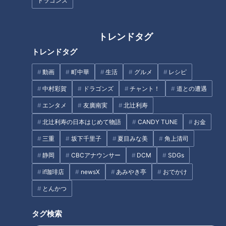
ドラゴンズ
インとゴールデングラブ賞も獲得するなどチームの主力として
活躍。また真面目で温厚な性格と周囲への献身的な姿勢から人
格者と称されていた。とにかくビシエド選手はみんなから愛さ
トレンドタグ
れていた稀有なプレイヤーだった。だから他チームに在籍して
トレンドタグ
いるからといって、彼への愛情は何ら変わりなく、今シーズン
動画
町中華
生活
グルメ
レシピ
もドラゴンズ戦以外では猛打爆発してもらいたいと念を送り続
けていたのだが…。シーズン途中で日本を離れるのは本当に寂
中村彩賀
ドラゴンズ
チャント！
道との遭遇
しい。願うはまたいつかドラゴンズのユニホームを着るために
エンタメ
友廣南実
北辻利寿
日本へ戻ってきてもらうこと。その時は選手ではなく指導者と
北辻利寿の日本はじめて物語
CANDY TUNE
お金
して。きっと彼の笑顔がチームを再生してくれるはず。早くそ
三重
坂下千里子
夏目みな美
角上清司
の日が来ることを待ち望んでいる。
静岡
CBCアナウンサー
DCM
SDGs
さて今回のサンドラは高橋宏斗投手（※「高」は「はしごだ
if珈琲店
newsX
あみやき亭
おでかけ
か」）の特集。チーム同様なかなか調子が上がってこない若き
とんかつ
エースが苦悩、葛藤する胸中を激白した。
タグ検索