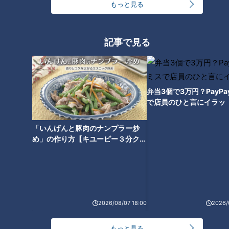
もっと見る
“苦しい。それだけですね、今は”
記事で見る
開口一番、本人から出た言葉はまさに不甲斐ない現状を表わす
ものだった。
宏斗なら勝ってくれるはず。
弁当3個で3万円？PayP
宏斗ならこれぐらい投げてくれるはず。
で店員のひと言にイラッ
宏斗なら…。
「いんげんと豚肉のナンプラー炒
ファンから寄せられる熱い言葉はしっかり届いていた。時とし
め」の作り方【キユーピー３分クッ
キング】
て厳しいメッセージも。有難くもあり、有り難くないものもあ
り。期待されているからこそ届く声。しかしそれをすべて受け
止めた上で、苦境を乗り越えようとする思いを顕わにした。
高橋宏投手「特別悪い状態ではないです。ただ勝てていない。
2026/08/07 18:00
2026/
先発ピッチャーとしてチームの役に立てていない」
もっと見る