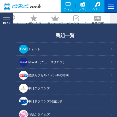
テレビ
ラジオ
イベント
MENU
ニュース
お気に入り
ランキング
ピックアップ
新着記事
CBC MAGAZINE
番組一覧
開幕から波に乗れない竜の若きエース高
橋宏斗 苦悩、葛藤する胸中を激白「半分
チャント！
かかっているボタンが何十個もある」
newsX（ニュースクロス）
2026/05/25 17:50
健康カプセル！ゲンキの時間
中日クラウンズ
中日ドラゴンズ関連記事
花咲かタイムズ