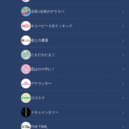
太田×石井のデララバ
「サンデードラゴンズ」より高橋宏斗投手(C)CBCテレビ
キユーピー３分クッキング
中日ドラゴンズ
道との遭遇
サンドラコラム
ともだちたまご
【ドラゴンズを愛して半世紀！竹内茂喜の『野球のドテ煮』】
恋はロケ中に！
ＣＢＣテレビ「サンデードラゴンズ」（毎週日曜日12時54分
から東海エリアで生放送）
アナウンサー
【動画】これぞ竜のエース！高橋宏斗、自己最
ゴゴスマ
関連リンク
多15奪三振を記録した魂のピッチングがこち
ら！【0分51秒～】
ドキュメンタリー
THE TIME,
INDEX