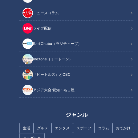
サンキュー！タンケ
ニュースコラム
自分の役割はチームを勝たせること
半分かかっているボタンが何十個もある
ライブ配信
固い“芯”を作る
オススメ関連コンテンツ
RadiChubu（ラジチューブ）
me:tone（ミートーン）
サンキュー！タンケ
「ビートルズ」とCBC
寂しい週末となった先週。そんな気持ちにさせたのは2016年
アジア大会 愛知・名古屋
から2024年までドラゴンズでプレーし、現在は横浜DeNAベ
イスターズでプレーしているダヤン・ビシエド選手現役引退の
報を耳にしたからだ。
ジャンル
ドラゴンズでの9年間では、2018年に打率3割4分8厘、178安
生活
グルメ
エンタメ
スポーツ
コラム
おでかけ
打で首位打者と最多安打の2冠に輝いたほか、2度のベストナ