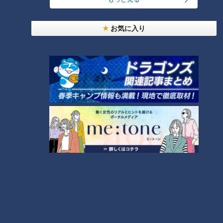
ファンからすれば高橋宏投手は勝ちを見込めるピッチャー。い
わばチームのエースとして位置づけられているわけで、彼で試
お気に入り
合を落とすともなれば、他の先発ピッチャーが投げた場合より
もダメージが大きい。その点を理解していると分かる言葉を続
けた。
高橋宏投手「自分の役割はチームを勝たせること」
ファン同様に頭の中に渦巻いているのは勝利への渇望だった。
半分かかっているボタンが何十個もある