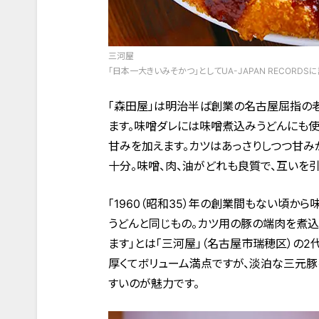
三河屋
「日本一大きいみそかつ」としてUA-JAPAN RECOR
「森田屋」は明治半ば創業の名古屋屈指の老
ます。味噌ダレには味噌煮込みうどんにも使
甘みを加えます。カツはあっさりしつつ甘み
十分。味噌、肉、油がどれも良質で、互いを
「1960（昭和35）年の創業間もない頃か
うどんと同じもの。カツ用の豚の端肉を煮込
ます」とは「三河屋」（名古屋市瑞穂区）の2
厚くてボリューム満点ですが、淡泊な三元
すいのが魅力です。