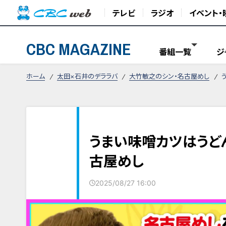
テレビ
ラジオ
イベント・
CBC MAGAZINE
番組一覧
ジ
ホーム
太田×石井のデララバ
大竹敏之のシン・名古屋めし
うまい味噌カツはうど
古屋めし
2025/08/27 16:00