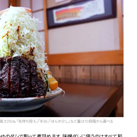
高さ25㎝。「気持ち控え」「半分」「ほんの少し」など量は10段階から選べる
つゆのダシで割って煮詰めます。味噌ダレに使うのはすべて和