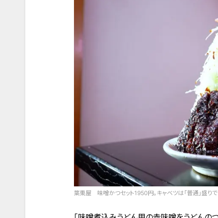
葉栗屋 味噌かつセット1950円。キャベツは「普通」盛りで
「味噌煮込みうどん用の赤味噌をうどんの