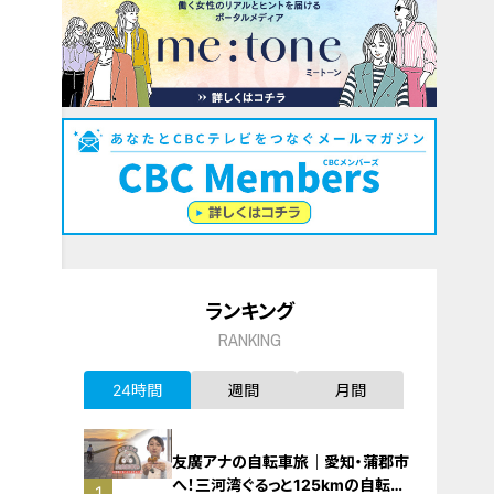
ランキング
RANKING
24時間
週間
月間
友廣アナの自転車旅｜愛知・蒲郡市
へ！三河湾ぐるっと125kmの自転車
1