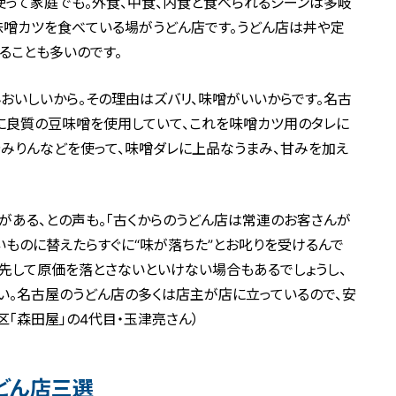
使って家庭でも。外食、中食、内食と食べられるシーンは多岐
味噌カツを食べている場がうどん店です。うどん店は丼や定
ることも多いのです。
おいしいから。その理由はズバリ、味噌がいいからです。名古
に良質の豆味噌を使用していて、これを味噌カツ用のタレに
やみりんなどを使って、味噌ダレに上品なうまみ、甘みを加え
がある、との声も。「古くからのうどん店は常連のお客さんが
いものに替えたらすぐに“味が落ちた”とお叱りを受けるんで
先して原価を落とさないといけない場合もあるでしょうし、
い。名古屋のうどん店の多くは店主が店に立っているので、安
「森田屋」の4代目・玉津亮さん）
どん店三選