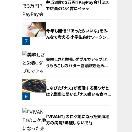
弁当3個で3万円？PayPay会計ミス
で店員のひと言にイラッ
今年も開催！「あったらいいな」をみ
んなで考える 小学生向けワークショ
7
ップを大府市で開催
6
美味しさと栄養、ダブルでアップ！と
うもろこしのバター醤油炊き込みご
飯
しなびた「ナス」が復活する裏ワザと
は？農家に聞いた「ナス嫌いも食べ
9
られる」アイデアレシピを大公開
8
『VIVANT』のロケ地になった東海地
方の病院「爆破しないで！」