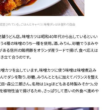
DSに認定されている。ごはんとキャベツ、味噌ダレはお替わり自由
舗うどん店。味噌カツは昭和40年代から出しているといい
う４種の味噌のうち一種を使用。酒、みりん、砂糖でうまみや
がある信州の銘柄豚をオランダ産ラードで揚げ、食べ応えは
引き立て合うのです。
ら味噌カツを出しています。味噌カツに使う味噌は味噌煮込み
んでダシを取り、砂糖、みりんとともに加えてバランスを整え
代目・森公三朗さん。名物は１kgほどもある特製みそかつ。分
豚を植物性油で揚げるため、さっぱりして思いの外食べ進めや