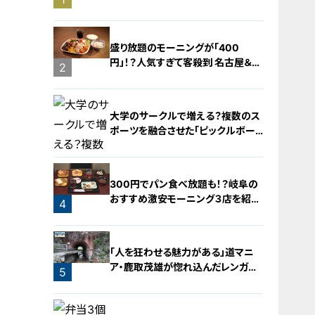
旅！【チャント！特集】
盛り放題のモーニングが「400
円」！？人気すぎて客殺到 名古屋＆岐
2
阜の「激安モーニング」とは？
大学のサークルで増える？複数のス
ポーツを融合させた「ピックルボー
ル」
300円でパン食べ放題も！？岐阜の
おすすめ激安モーニング３店を紹
4
介！
3
「人を狂わせる魅力がある」道マニ
ア・鹿取茂雄が惚れ込んだレンガの
5
橋梁とは？未公開の道3選