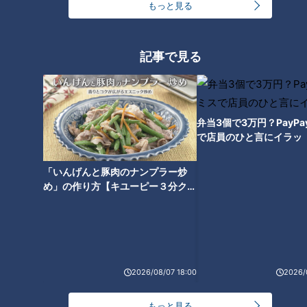
もっと見る
ルモンと比べて臭みがあるため、これを消すために味噌が使わ
れるようになったのではないかと考えられます。そして、豚ホ
ルモンに味噌をもみ込んでみたら、ことのほか相性がよかった
記事で見る
ため、この仕込み方が主流になったのではないでしょうか？
味噌と豚肉の相性のよさといえば、東北地方のソウルフード・
芋煮でも同様の傾向が見て取れます。芋煮は「牛肉＋醤油」
弁当3個で3万円？PayP
で店員のひと言にイラッ
「豚肉＋味噌」と地域によって肉と味つけの組み合わせが二分
されます。醤油味なのか味噌味なのか、それは調味料の好みで
「いんげんと豚肉のナンプラー炒
はなく､肉の選択によって決まるのです。
め」の作り方【キユーピー３分クッ
キング】
関西は牛、関東は豚、愛知はどっちも
2026/08/07 18:00
2026/
もっと見る