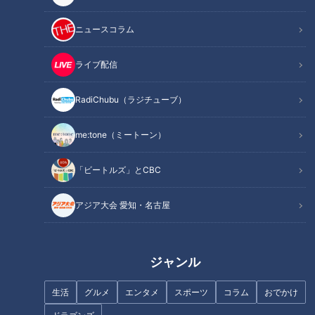
地域だけ
ニュースコラム
ビールに合う！名古屋の豚肉ホルモン「とんち
関連リンク
ゃん」をぜひ堪能してみて！
ライブ配信
RadiChubu（ラジチューブ）
me:tone（ミートーン）
「ビートルズ」とCBC
アジア大会 愛知・名古屋
ジャンル
生活
グルメ
エンタメ
スポーツ
コラム
おでかけ