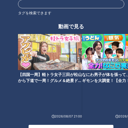
タグを検索できます
動画で見る
【四国一周】軽トラ女子三田が松山
なにわ男子が体を張って
から下道で一周！グルメ＆絶景ドラ
ギモンを大調査！【全力
CBCテレビ：画像『デララバ』
イブ⑳
験部～ナゴヤのギモン、
～】
なぜ名古屋では、他の地域のホルモン焼きとは違って味噌仕立
てなのか？ 名古屋の食文化といえば味噌、なのでまったく違
和感はないようにも感じます。しかし、単に味噌好きだから味
2026/08/07 21:00
2026/
噌味にした、というだけではありません。ここで着目すべきは
名古屋では豚ホルモンを使うという点です。豚ホルモンは牛ホ