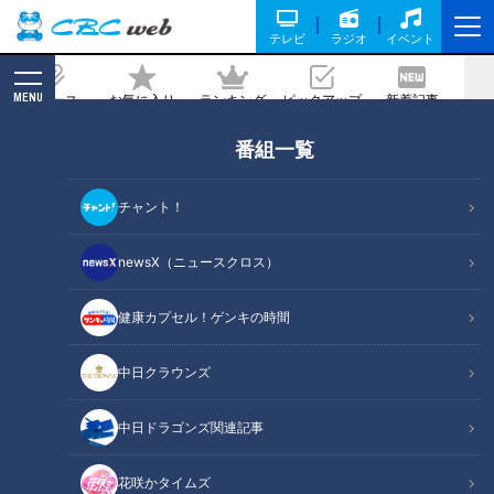
テレビ
ラジオ
イベント
MENU
ニュース
お気に入り
ランキング
ピックアップ
新着記事
CBC MAGAZINE
番組一覧
【名古屋流ホルモン焼き肉・とんちゃ
ん】 豚＋味噌の最強タッグが生まれた理
チャント！
由とは？ ～大竹敏之のシン・名古屋めし
newsX（ニュースクロス）
2024/05/28 16:00
健康カプセル！ゲンキの時間
中日クラウンズ
中日ドラゴンズ関連記事
花咲かタイムズ