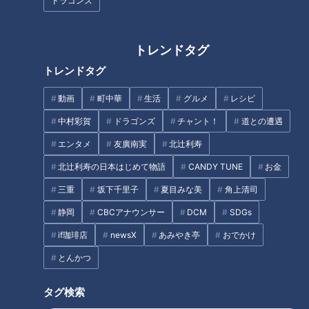
ドラゴンズ
CBCテレビ：画像『デララバ』
「名古屋めし」と聞いてすぐさま「とんちゃん」を思い浮かべ
トレンドタグ
る人はかなりの名古屋めしツウ。これが名古屋独特だと認識し
トレンドタグ
ている人自体、少ないんじゃないでしょうか。事実、番組の調
査「東海3県の100人に聞いた！好きな“名古屋めし”ランキン
動画
町中華
生活
グルメ
レシピ
グ」でも、とんちゃんは15位以内に入っていません。
中村彩賀
ドラゴンズ
チャント！
道との遭遇
エンタメ
友廣南実
北辻利寿
とんちゃんとは、内臓＝ホルモン焼きの一種。名古屋では牛で
北辻利寿の日本はじめて物語
CANDY TUNE
お金
はなく豚を使い、豆味噌ベースのタレをからめるのが大きな特
徴です。ホルモン焼き肉自体は全国各地で食べられますが、味
三重
坂下千里子
夏目みな美
角上清司
噌仕立てにすることでこの地方独自の味わいを生み出している
静岡
CBCアナウンサー
DCM
SDGs
のです。
if珈琲店
newsX
あみやき亭
おでかけ
とんかつ
豚の選択が味噌仕立てにつながった！
タグ検索