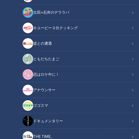
太田×石井のデララバ
CBCテレビ：画像『デララバ』
キユーピー３分クッキング
太田×石井のデララバ
道との遭遇
大竹敏之のシン・名古屋めし
ともだちたまご
INDEX
恋はロケ中に！
ホルモン焼きは全国にあるが豆味噌仕立てはこの地域だけ
豚の選択が味噌仕立てにつながった！
アナウンサー
関西は牛、関東は豚、愛知はどっちも
オススメ関連コンテンツ
ゴゴスマ
ドキュメンタリー
ホルモン焼きは全国にあるが豆味噌仕立てはこの
THE TIME,