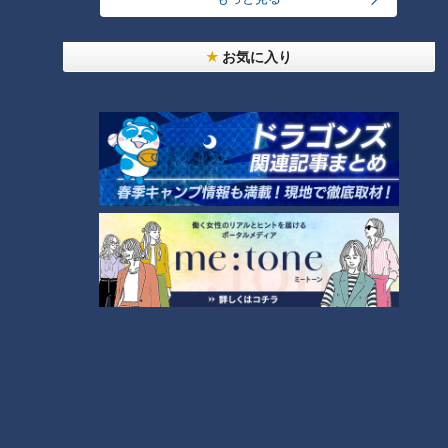
友廣アナの自転車旅｜愛知・蒲郡市へ！三河湾ぐる
っと125kmの自転車旅！【チャント！特集】
1
お気に入り
コスプレサミット、ワクワクさん、アジア大会楽
曲…愛知県の話題あれこれ
【全力！なにわ実験部～ナゴヤのギモン、ガチ検証
～】しらたきで作った豚バラミンチの油そば
3
【全力！なにわ実験部～ナゴヤのギモン、ガチ検証
～】にんじんプリン
4
2
美味しさと栄養、ダブルでアップ！とうもろこしの
バター醤油炊き込みご飯