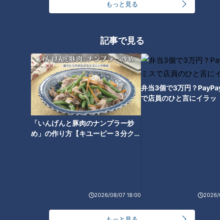
もっと見る
んちゃん】 豚＋味噌の最強タッ
グが生まれた理由とは？ ～大竹
敏之のシン・名古屋めし
記事で見る
弁当3個で3万円？PayP
で店員のひと言にイラッ
「いんげんと豚肉のナンプラー炒
め」の作り方【キユーピー３分クッ
キング】
ランキング
RANKING
2026/08/07 18:00
2026/
24時間
週間
月間
もっと見る