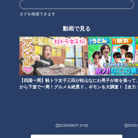
タグを検索できます
味噌カツは豆味噌文化圏が生ん
豆味噌だからこそ生まれた味噌
だ洋食の最高傑作！～大竹敏之
おでん 店でも家でもひと手間
動画で見る
の「シン・名古屋めし」
でよりおいしく～大竹敏之のシ
ン・名古屋めし
味噌煮込みうどん、３つの誤解
「名古屋めし」に仲間入り！カ
【四国一周】軽トラ女子三田が松山
なにわ男子が体を張って
を解く！～大竹敏之の「シン・
レー煮込みうどんが人気上昇中
から下道で一周！グルメ＆絶景ドラ
ギモンを大調査！【全力
名古屋めし」
～大竹敏之のシン・名古屋めし
イブ⑳
験部～ナゴヤのギモン、
～】
2026/08/07 21:00
2026/
【名古屋流ホルモン焼き肉・と