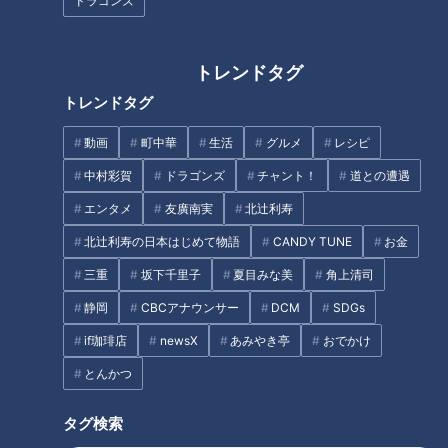
ドラゴンズ
トレンドタグ
トレンドタグ
ベトコンラーメンは台湾、スガ
どっちが好き？どっちが辛い？
キヤに続く名古屋・愛知の第三
味仙・台湾ラーメンの２つの調
動画
町中華
生活
グルメ
レシピ
のご当地ラーメン～大竹敏之の
理法を食べ比べ！～大竹敏之の
中村彩賀
ドラゴンズ
チャント！
道との遭遇
シン・名古屋めし
シン・名古屋めし
タグ
エンタメ
友廣南実
北辻利寿
北辻利寿の日本はじめて物語
CANDY TUNE
お金
グルメ
名古屋めし
大竹敏之
三重
坂下千里子
夏目みな美
角上清司
静岡
CBCアナウンサー
DCM
SDGs
if珈琲店
newsX
あみやき亭
おでかけ
オススメ関連コンテンツ
とんかつ
タグ検索