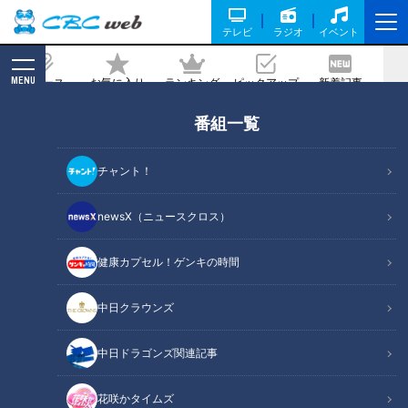
テレビ
ラジオ
イベント
MENU
ニュース
お気に入り
ランキング
ピックアップ
新着記事
CBC MAGAZINE
番組一覧
うまい味噌カツはうどん屋にあり!～大竹
敏之のシン・名古屋めし
チャント！
記事に戻る
newsX（ニュースクロス）
健康カプセル！ゲンキの時間
中日クラウンズ
中日ドラゴンズ関連記事
花咲かタイムズ