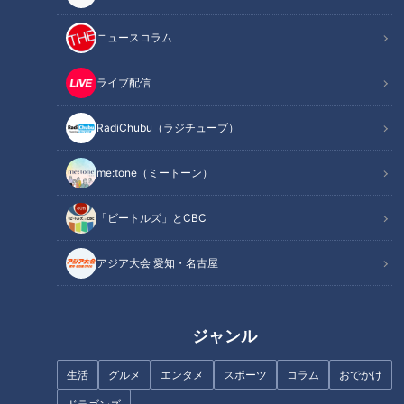
ニュースコラム
ライブ配信
「あんかけスパゲティ」は名古
屋人限定でピンと来るご当地ネ
売りは新鮮なネタとエンタメ
RadiChubu（ラジチューブ）
ーミング(!？)～大竹敏之のシ
性！愛知発祥の回転寿司チェー
ン・名古屋めし
ン「魚魚丸」の魅力
me:tone（ミートーン）
「ビートルズ」とCBC
アジア大会 愛知・名古屋
ベトコンラーメン発祥店で誕生
秘話を聞く！店名の由来は？そ
味仙が住吉にニューオープン！
ジャンル
もそも「ベトコン」って何の
ここでしか食べられない旨みた
略？
っぷり鍋
生活
グルメ
エンタメ
スポーツ
コラム
おでかけ