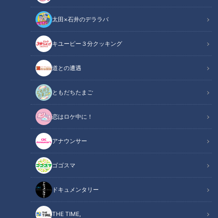
太田×石井のデララバ
キユーピー３分クッキング
CBCテレビ：画像『デララバ』
道との遭遇
この記事の画像
（全3枚）
ともだちたまご
恋はロケ中に！
アナウンサー
記事に戻る
ゴゴスマ
この記事を見たあなたへのおすすめ
ドキュメンタリー
THE TIME,