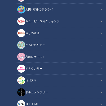
太田×石井のデララバ
CBCテレビ：画像『キユーピー3分クッキング』
キユーピー３分クッキング
キユーピー３分クッキング
道との遭遇
レシピ紹介
ともだちたまご
揚げたピーマンと肉だんごに甘酢あんがからみ、箸が止まらな
恋はロケ中に！
いおいしさ。素揚げにしたピーマンはとろっとしていて、ヘタ
も種も丸ごと食べられます。（講師：宮本和秀先生／キユーピ
アナウンサー
ー３分クッキング ）
ゴゴスマ
肉だんごと丸ごとピーマンの甘酢あん（2025
関連リンク
年10月16日放送）【３分クッキング公式】
ドキュメンタリー
THE TIME,