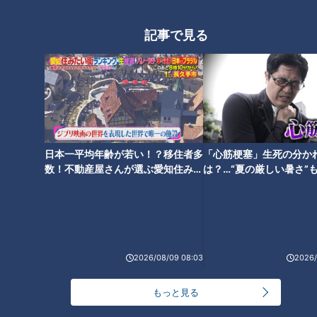
記事で見る
「素揚げじゃが芋の香味みそあ
「鶏天と椎茸、ぎんなんの天ぷ
え」の作り方【キユーピー３分
ら」の作り方【キユーピー３分
クッキング】
クッキング】
日本一平均年齢が若い！？移住者多
「心筋梗塞」生死の分か
数！不動産屋さんが選ぶ愛知住みた
は？…“夏の厳しい暑さ”
い街ランキング1位は？
に！発症前のキケンなサ
法
「塩麹でしっとり鶏胸肉のから
「鶏スペアリブとれんこんの山
揚げ」の作り方【キユーピー３
椒から揚げ」の作り方【キユー
分クッキング】
ピー３分クッキング】
2026/08/09 08:03
2026/
もっと見る