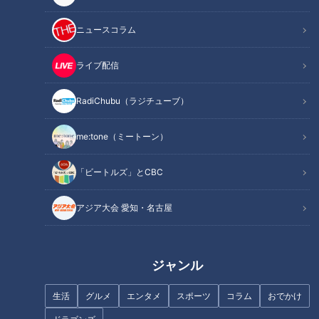
INDEX
材料（2人分）
ニュースコラム
作り方
オススメ関連コンテンツ
ライブ配信
RadiChubu（ラジチューブ）
材料（2人分）
me:tone（ミートーン）
豚ひき肉 200g
「ビートルズ」とCBC
玉ねぎ 1/4個(60g)
しょうが 1/2かけ
アジア大会 愛知・名古屋
溶き卵 1/2個分
片栗粉 大さじ2
塩 小さじ1/4
ジャンル
こしょう 少々
生活
グルメ
エンタメ
スポーツ
コラム
おでかけ
ピーマン (小)4個(100g)
水 1カップ