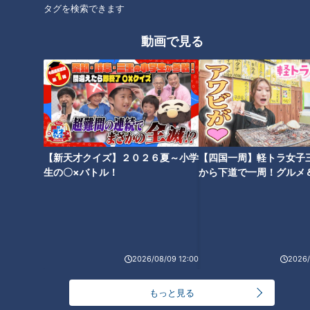
タグを検索できます
出す。油の温度を175℃に上げて、2を10～12個に丸めながら
入れて、5～6分揚げて火を通す。
動画で見る
5 鍋に分量の水、砂糖、しょうゆ、酢、ウスターソース、片
栗粉を合わせ、強火にかけて混ぜながら煮立てる。とろみがつ
いたら肉だんごとピーマンを入れて混ぜながらひと煮する。
【新天才クイズ】２０２６夏～小学
【四国一周】軽トラ女子
CBCテレビ「キユーピー３分クッキング」 2025年10月16日
生の〇×バトル！
から下道で一周！グルメ
放送より
イブ⑳
この記事の画像を見る
2026/08/09 12:00
2026/
この記事を見たあなたへのおすすめ
もっと見る