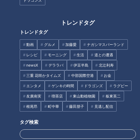
ドラゴンズ
砂糖 大さじ4
しょうゆ、酢 各大さじ2と1/2
トレンドタグ
ウスターソース 小さじ2
トレンドタグ
片栗粉 大さじ1と1/2
●油
動画
グルメ
加藤愛
ナガシマスパーランド
レシピ
モーニング
生活
道との遭遇
作り方
newsX
デララバ
伊豆半島
北辻利寿
三重 花咲かタイムズ
中部国際空港
お金
1 玉ねぎ、しょうがはみじん切りにする。
エンタメ
ゲンキの時間
ドラゴンズ
ラグビー
友廣南実
喫茶店
東山動植物園
板東英二
2 ボウルにひき肉、溶き卵、片栗粉、塩、こしょうを入れて
練り混ぜ、1を加えて混ぜ合わせる。
根尾昂
町中華
藤田朋子
見逃し配信
タグ検索
3 ピーマンは縦に4か所ほど切り込みを入れる。
4 油を165℃に熱してピーマンを入れ、2分ほど揚げてとり