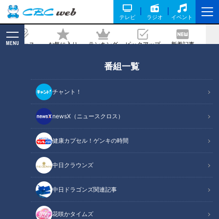
テレビ
ラジオ
イベント
MENU
ニュース
お気に入り
ランキング
ピックアップ
新着記事
CBC MAGAZINE
番組一覧
「肉だんごと丸ごとピーマンの甘酢あ
ん」の作り方【キユーピー３分クッキン
チャント！
グ】
newsX（ニュースクロス）
2025/10/16 18:00
2025年10月16日放送
健康カプセル！ゲンキの時間
中日クラウンズ
中日ドラゴンズ関連記事
花咲かタイムズ