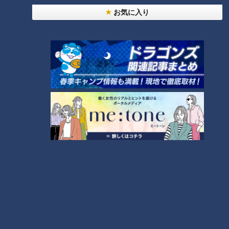
お気に入り
「れんこんとおかひじきの梅肉
「白菜と豚こまのシャキシャキ
あえ」の作り方【キユーピー３
炒め」の作り方【キユーピー３
分クッキング】
分クッキング】
タグ
グルメ
番組紹介
キユーピー３分クッキング
レシピ紹介
CBCテレビ制作「キユーピー３分クッキング」の公式サイト。番組
で放送したレシピ、作り方を動画でもご紹介！
ホームページ