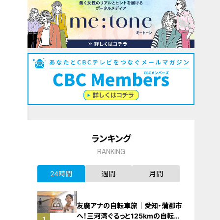
ランキング
RANKING
24時間
週間
月間
友廣アナの自転車旅｜愛知・蒲郡市
へ！三河湾ぐるっと125kmの自転車
1