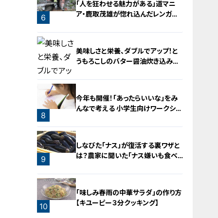
「人を狂わせる魅力がある」道マニ
ア・鹿取茂雄が惚れ込んだレンガの
6
橋梁とは？未公開の道3選
5
美味しさと栄養、ダブルでアップ！と
うもろこしのバター醤油炊き込みご
飯
今年も開催！「あったらいいな」をみ
んなで考える 小学生向けワークショ
8
ップを大府市で開催
7
しなびた「ナス」が復活する裏ワザと
は？農家に聞いた「ナス嫌いも食べ
9
られる」アイデアレシピを大公開
「味しみ春雨の中華サラダ」の作り方
【キユーピー３分クッキング】
10