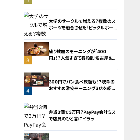
旅！【チャント！特集】
大学のサークルで増える？複数のス
ポーツを融合させた「ピックルボー
ル」
盛り放題のモーニングが「400
円」！？人気すぎて客殺到 名古屋＆岐
3
阜の「激安モーニング」とは？
2
300円でパン食べ放題も！？岐阜の
おすすめ激安モーニング３店を紹
4
介！
弁当3個で3万円？PayPay会計ミス
で店員のひと言にイラッ