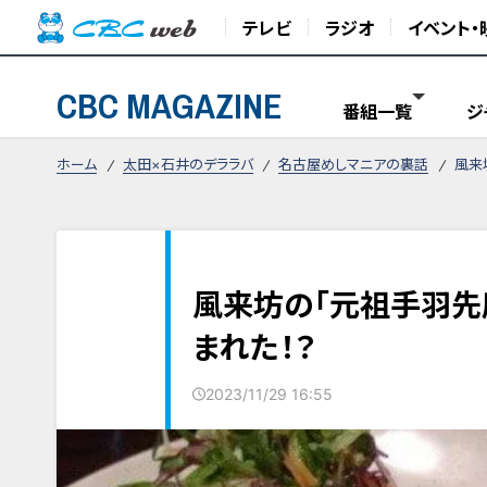
テレビ
ラジオ
イベント・
CBC MAGAZINE
番組一覧
ジ
ホーム
太田×石井のデララバ
名古屋めしマニアの裏話
風来
風来坊の「元祖手羽先
まれた！？
2023/11/29 16:55