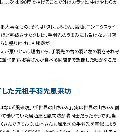
出し、次は190度で揚げることで外はカラッと、中はやわらか
大事なもの、それは「タレ」。みりん、醤油、ニンニクスライ
か月ほど熟成させたタレは、手羽先のうまみにも負けない同店
らに盛り付けにも秘密が。
えが悪いという理由から、手羽先の右の羽と左の羽をそれぞ
に並べます。お客さんが食べる瞬間まで想像した細かなこだ
了した元祖手羽先風来坊
ない「風来坊」と「世界の山ちゃん」。実は世界の山ちゃん創
つて働いていた居酒屋と風来坊が隣同士だったそうです。当
くさんできており、山本さんも風来坊の手羽先を真似しよう