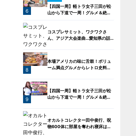
【四国一周】軽トラ女子三田が松
6
山から下道で一周！グルメ＆絶景
ドライブ⑳
コスプレサミット、ワクワクさ
ん、アジア大会楽曲…愛知県の話
題あれこれ
本場アメリカの味に舌鼓！ボリュ
ーム満点グルメからレトロ史料館
8
まで！愛知・東海市の感動スポッ
ト3選
7
【四国一周】軽トラ女子三田が松
山から下道で一周！グルメ＆絶景
9
ドライブ⑨
オカルトコレクター田中俊行、呪
物600体に部屋を奪われ寝床は廊
下？