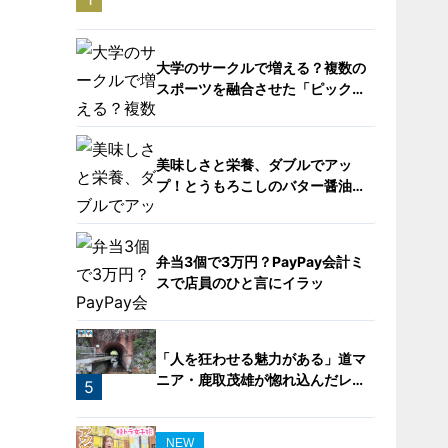
転車旅！【チャント！特集】
大学のサークルで増える？複数の
スポーツを融合させた「ピックル
ボール」
美味しさと栄養、ダブルでアッ
プ！とうもろこしのバター醤油炊
き込みご飯
2
弁当3個で3万円？PayPay会計ミ
スで店員のひと言にイラッ
3
「人を狂わせる魅力がある」道マ
ニア・鹿取茂雄が惚れ込んだレン
5
ガの橋梁とは？未公開の道3選
4
NEW