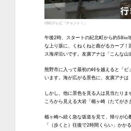
CBCテレビ『チャント！』
午後2時、スタートの紀北町から約58
な上り坂に、くねくねと曲がるカーブ！国
ス海岸沿いです。友廣アナは「こんな山
熊野市に入って最初の峠を越えると「ビ
います。海が広がる景色に、友廣アナは
しかし、他に景色を見る人は見当たりま
ころから見える大岩「楯ヶ崎（たてがさ
楯ヶ崎へ続く急な坂道を見て、帰りが心
「（歩くと）往復で2時間くらい」かか