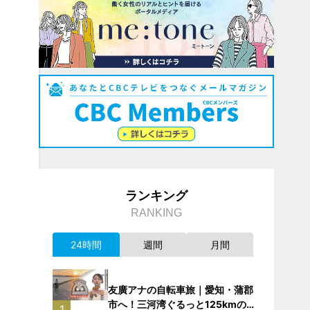
ランキング
RANKING
24時間
週間
月間
友廣アナの自転車旅｜愛知・蒲郡
市へ！三河湾ぐるっと125kmの自
1