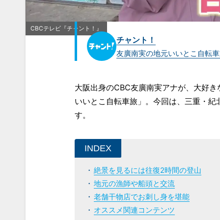
CBCテレビ『チャント！』
チャント！
友廣南実の地元いいとこ自転車
大阪出身のCBC友廣南実アナが、大好
いいとこ自転車旅」。今回は、三重・紀北
す。
INDEX
絶景を見るには往復2時間の登山
地元の漁師や船頭と交流
老舗干物店でお刺し身を堪能
オススメ関連コンテンツ