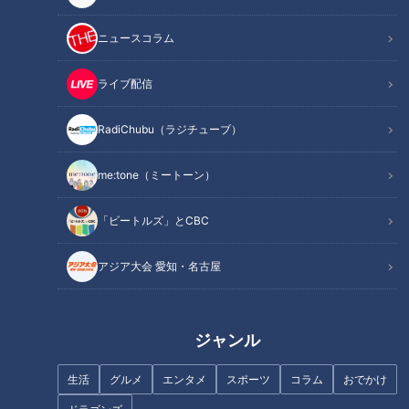
「食べたかった！」 漁師町の新鮮アジフライ
創業94年、あたたかな雰囲気の和菓子店
ニュースコラム
オススメ関連コンテンツ
ライブ配信
RadiChubu（ラジチューブ）
リアス海岸沿いの山道を越え、絶景ビーチを発
見！
me:tone（ミートーン）
「ビートルズ」とCBC
アジア大会 愛知・名古屋
ジャンル
生活
グルメ
エンタメ
スポーツ
コラム
おでかけ