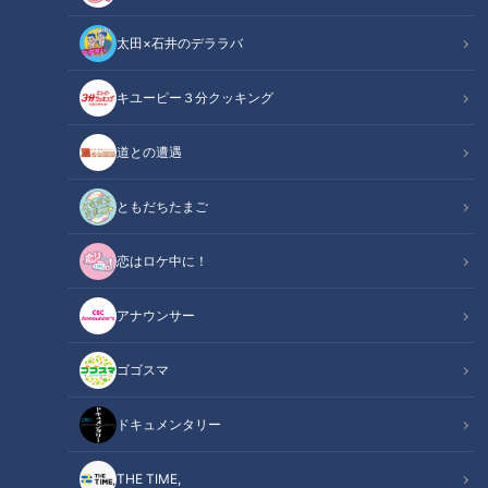
太田×石井のデララバ
キユーピー３分クッキング
CBCテレビ『チャント！』
道との遭遇
チャント！
友廣南実の地元いいとこ自転車旅
ともだちたまご
恋はロケ中に！
大阪出身のCBC友廣南実アナが、大好きな自転車で東海地方
の魅力を発掘するアポなし旅「地元いいとこ自転車旅」。今回
アナウンサー
は、三重・紀北町から熊野市の丸山千枚田を目指して約100㎞
を走ります。
ゴゴスマ
INDEX
ドキュメンタリー
リアス海岸沿いの山道を越え、絶景ビーチを発見！
THE TIME,