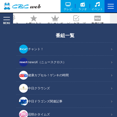
テレビ
ラジオ
イベント
MENU
ニュース
お気に入り
ランキング
ピックアップ
新着記事
CBC MAGAZINE
番組一覧
「ここまでやわらかいお餅は初めて！」
こどもの日の定番は柏餅だけじゃな
チャント！
い！？CBC友廣アナ感動の郷土和菓
子“おさすり”とは？
newsX（ニュースクロス）
2026/05/28 06:03
2026年5月15日放送
健康カプセル！ゲンキの時間
中日クラウンズ
中日ドラゴンズ関連記事
花咲かタイムズ