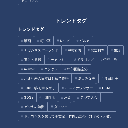
ドラゴンズ
CBCテレビ『チャント！』
午前9時、スタートの紀北町から約37㎞地点にある、尾鷲市九
トレンドタグ
鬼（くき）町から出発。ゴールまで残り約63㎞です。
トレンドタグ
快晴の下、友廣アナは「青空に山の緑が映えていますね。大自
動画
町中華
レシピ
グルメ
然を五感で感じています。海も綺麗だぁ」と景色を楽しみなが
ナガシマスパーランド
中村彩賀
北辻利寿
生活
らペダルを漕ぎます。しかし、すぐに、くねくねと続く急な坂
道との遭遇
チャント！
ドラゴンズ
伊豆半島
道に。
newsX
エンタメ
中部国際空港
国道311号線をゆく今回のルートは、狭い湾が複雑に入り組ん
北辻利寿の日本はじめて物語
夏目みな美
藤田朋子
だリアス海岸の近く。そのため、道中は常にアップダウンの激
10000歩お宝さがし
CBCアナウンサー
DCM
しいカーブばかり！さらに、町を渡るたびに過酷な山道になり
SDGs
if珈琲店
お金
アジア大会
ます。
ゲンキの時間
ダイソー
午前10時、スタートから約47㎞地点。1時間ぶっ通しの過酷な
ドラゴンズを愛して半世紀！竹内茂喜の『野球のドテ煮』
サイクリングで峠を越えた先には、約1㎞の真っ白な砂浜が広