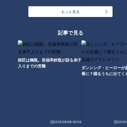
もっと見る
「食べたかった！」 漁師町の新鮮アジフライ
記事で見る
師匠は鶴瓶。笑福亭鉄瓶が語る弟子
入りまでの苦難
ダンシング・ヒーローが
番に？踊るうちに出てく
レナリン
CBCテレビ『チャント！』
午前11時30分、スタートから約52㎞地点。自転車は尾鷲市賀
田町に。自然に囲まれ、斜面に沿うように並ぶ民家が特徴的な
2026/08/08 06:04
2026/
風景です。しかし、なかなか食事ができそうなお店は見つかり