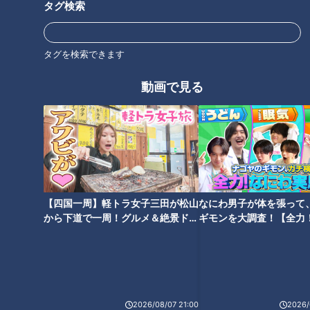
がるビーチが！
タグ検索
尾鷲市名柄町の「三木里（みきさと）ビーチ」は、テントを張
タグを検索できます
ってくつろいだり、釣りを楽しんだりと、県外からの利用者も
多いビーチ。この日は、静岡県や兵庫県から来た人もいまし
動画で見る
た。4月から6月まではアオリイカが釣れるそうです。
友廣アナは「こんなキレイな場所があったんだ！見て、この透
き通り具合！」と楽しそうに砂浜を歩きます。
友廣アナは、この海に10年以上通っているという人たちに、食
【四国一周】軽トラ女子三田が松山
なにわ男子が体を張って
事のおいしい店をリサーチ。しかし、この辺りは飲食店が少な
から下道で一周！グルメ＆絶景ドラ
ギモンを大調査！【全力
く、賀田（かた）町や新鹿（あたしか）町に行く方が良いとの
イブ⑳
験部～ナゴヤのギモン、
こと。
～】
午前11時、スタートから約47㎞地点。リサーチを信じて次の
町へ向かいます。
2026/08/07 21:00
2026/