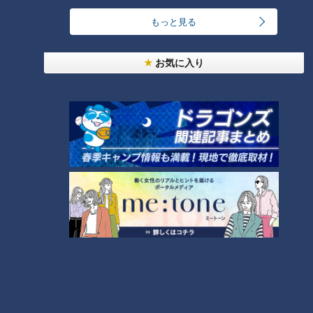
ません。
もっと見る
朝、九鬼町で見かけた自転車乗りの皆さんと再会しましたが、
お気に入り
「坂しかない。しかも、しんどい」とのこと。街ゆく方々も口
をそろえて「何もない」と答えます。
友廣アナは、Xで視聴者さんからもらった情報をチェック。オ
ススメの曽根町のお店「サカナノにしや」に向かってみること
にしました。
お店は発見できましたが、残念ながら火曜は定休日！「プロの
味 本気のアジフライ」と書かれたのぼりが風で揺れていま
す。
サカナノにしやは、ランチ営業のみのお店。名物は漁師町なら
ではの新鮮素材の「アジフライ」です。1匹ずつ手作業で開
き、サクサクに揚げています。「本気の鯵フライ定食」は、ア