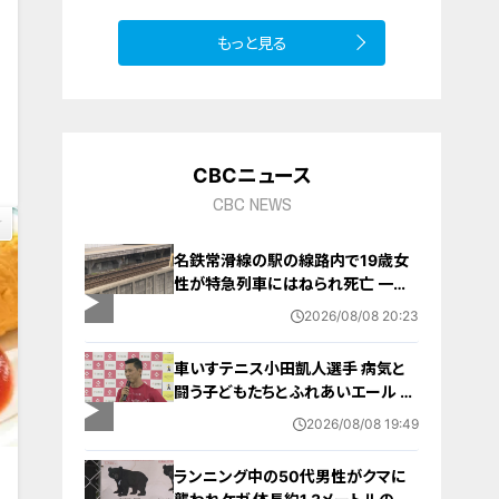
もっと見る
3
CBCニュース
CBC NEWS
名鉄常滑線の駅の線路内で19歳女
性が特急列車にはねられ死亡 一部
区間で一時運転見合わせに お盆休
2026/08/08 20:23
みで空港へ向かう旅行客に影響 愛
知・知多市
車いすテニス小田凱人選手 病気と
闘う子どもたちとふれあいエール ス
ポーツの楽しさ伝える 名古屋・緑区
2026/08/08 19:49
ランニング中の50代男性がクマに