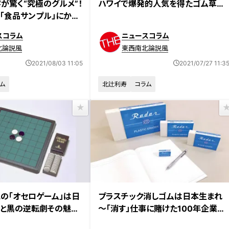
ハワイで爆発的人気を得たゴム草履
が驚く“究極のグルメ”！
の秘話
「食品サンプル」にかけ
スコラム
ニュースコラム
北論説風
東西南北論説風
2021/08/03 11:05
2021/07/27 11:3
ム
北辻利寿
コラム
の「オセロゲーム」は日
プラスチック消しゴムは日本生まれ
と黒の逆転劇その魅力
～「消す」仕事に賭けた100年企業の
開発魂