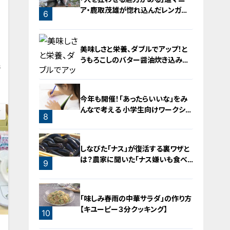
ア・鹿取茂雄が惚れ込んだレンガの
6
橋梁とは？未公開の道3選
5
美味しさと栄養、ダブルでアップ！と
うもろこしのバター醤油炊き込みご
6
飯
今年も開催！「あったらいいな」をみ
んなで考える 小学生向けワークショ
8
ップを大府市で開催
7
しなびた「ナス」が復活する裏ワザと
は？農家に聞いた「ナス嫌いも食べ
9
られる」アイデアレシピを大公開
「味しみ春雨の中華サラダ」の作り方
【キユーピー３分クッキング】
10