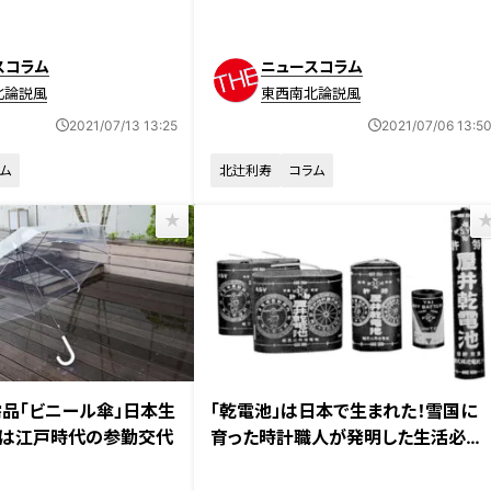
スコラム
ニュースコラム
北論説風
東西南北論説風
2021/07/13 13:25
2021/07/06 13:5
ム
北辻利寿
コラム
品「ビニール傘」日本生
「乾電池」は日本で生まれた！雪国に
ツは江戸時代の参勤交代
育った時計職人が発明した生活必需
品