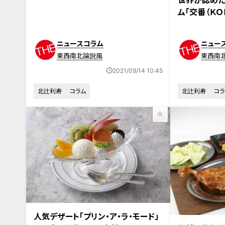
ジ魂
ム「交番（ＫＯ
た
ニュースコラム
ニュー
東西南北論説風
東西南
2021/09/14 10:45
北辻利寿
コラム
北辻利寿
コラ
人気デザート「プリン・ア・ラ・モード」