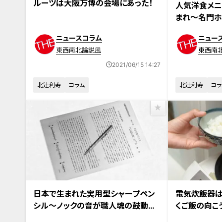
ルーツは大阪万博の会場にあった！
人気洋食メニ
まれ～名門ホ
心の歴史～
ニュースコラム
ニュー
東西南北論説風
東西南
2021/06/15 14:27
北辻利寿
コラム
北辻利寿
コラ
日本で生まれた実用型シャープペン
電気炊飯器は
シル～ノックの音が職人魂の鼓動の
くご飯の向こ
ように響く
顔