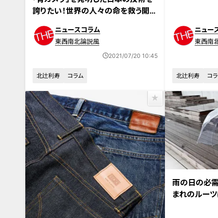
誇りたい！世界の人々の命を救う開発
の歩み
ニュースコラム
ニュー
東西南北論説風
東西南
2021/07/20 10:45
北辻利寿
コラム
北辻利寿
コラ
雨の日の必需
まれのルー