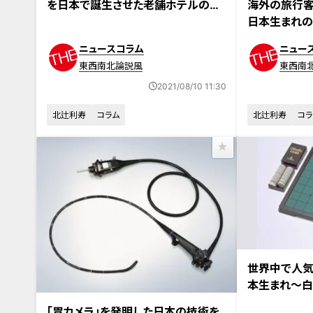
を日本で誕生させた老舗ホテルの真
海外の旅行客
心
日本生まれの
た夢
ニュースコラム
ニュー
東西南北論説風
東西南
2021/08/10 11:30
北辻利寿
コラム
北辻利寿
コラ
世界中で人気
本生まれ～白
と原点
「胃カメラ」を発明した日本の技術を