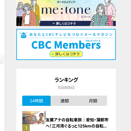
0
ランキング
RANKING
24時間
週間
月間
友廣アナの自転車旅｜愛知・蒲郡市
へ！三河湾ぐるっと125kmの自転車
1