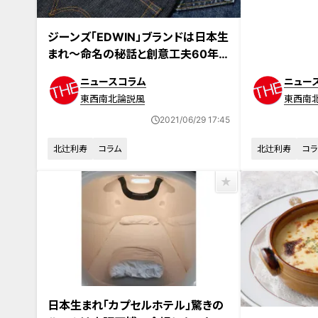
ジーンズ「EDWIN」ブランドは日本生
まれ～命名の秘話と創意工夫60年
の歩み
ニュースコラム
ニュー
東西南北論説風
東西南
2021/06/29 17:45
北辻利寿
コラム
北辻利寿
コラ
日本生まれ「カプセルホテル」驚きの