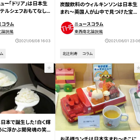
ュー「ドリア」は日本生
炭酸飲料のウィルキンソンは日本生
テルシェフおもてなし
まれ～英国人が山中で見つけた宝の
泉～
スコラム
ニュースコラム
北論説風
東西南北論説風
2021/06/08 16:03
2021/06/01 23:0
ム
北辻利寿
コラム
日本で誕生した！白く輝
うに浮かぶ開発魂の笑
お子様ランチは日本生まれ～そこに