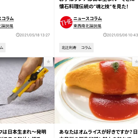
懐石料理伝統の“魂と技”を見た！
スコラム
ニュースコラム
北論説風
東西南北論説風
2021/05/18 13:27
2021/05/06 10:4
ム
北辻利寿
コラム
フは日本生まれ～発明
あなたはオムライスが好きですか？日