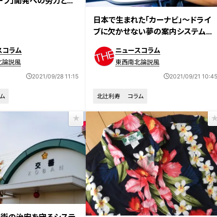
ープ」開発への努力と心
日本で生まれた「カーナビ」～ドライ
ブに欠かせない夢の案内システム誕
生史
スコラム
ニュースコラム
北論説風
東西南北論説風
2021/09/28 11:15
2021/09/21 10:4
ム
北辻利寿
コラム
街の治安を守るシステ