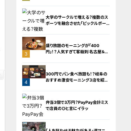
旅！【チャント！特集】
大学のサークルで増える？複数のス
ポーツを融合させた「ピックルボー
ル」
盛り放題のモーニングが「400
2
円」！？人気すぎて客殺到 名古屋＆岐
3
阜の「激安モーニング」とは？
2
300円でパン食べ放題も！？岐阜の
おすすめ激安モーニング３店を紹
4
介！
弁当3個で3万円？PayPay会計ミス
で店員のひと言にイラッ
「人を狂わせる魅力がある」道マニ