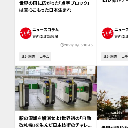
まれ「修正テ
世界の国に広がった「点字ブロック」
意気
は真心こもった日本生まれ
ニュースコラム
ニュー
東西南北論説風
東西南
2021/10/05 10:45
北辻利寿
コラム
北辻利寿
コラ
駅の混雑を解消せよ！世界初の「自動
改札機」を生んだ日本技術のチャレン
世界が認めた