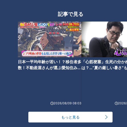
「仁王印タンサンのラベル」提供：アサヒ飲料株式会社
記事で見る
右手に瓶を持った金剛力士像。ウィルキンソンさんが翌1890
年に発売した天然炭酸鉱泉水「仁王印ウォーター」のラベルで
ある。仁王像の顔のモデルはウィルキンソンさん自身とも言わ
れている。そして、そのラベルには6文字のアルファベットが
大きく書かれていた「TANSAN」と。それまで発泡性の水は、
日本一平均年齢が若い！？移住者多
「心筋梗塞」生死の分か
海外では「ソーダ（SODA）」と呼ばれていたが、これを機に
数！不動産屋さんが選ぶ愛知住みた
は？…“夏の厳しい暑さ”
日本では「タンサン（炭酸）」と呼ばれていくようになる。ウ
い街ランキング1位は？
に！発症前のキケンなサ
ィルキンソンさんは「炭酸」の名づけ親にもなった。
法
実業家ウィルキンソンさんは動く。鉱泉の近くにホテルも開業
した。炭酸水の製造工場を見学するため国内外から大勢の人た
2026/08/09 08:03
2026/
ちが訪れたが、その人たちに宿泊してもらうための洋式ホテル
だった。その名も「TANSAN HOTEL（タンサン・ホテ
もっと見る
ル）」。神戸と言えば港町、外国の船が入港すると、船長たち