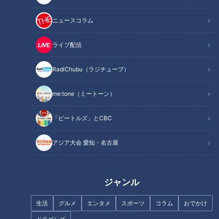
ニュースコラム
ライブ配信
RadiChubu（ラジチューブ）
me:tone（ミートーン）
「ビートルズ」とCBC
アジア大会 愛知・名古屋
ジャンル
生活
グルメ
エンタメ
スポーツ
コラム
おでかけ