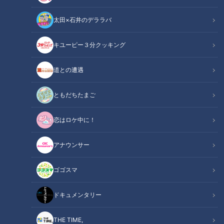
太田×石井のデララバ
キユーピー３分クッキング
「ウィルキンソン現在の商品」提供：アサヒ飲料株式会社
道との遭遇
ニュースコラム
東西南北論説風
ともだちたまご
その鉱泉を見つけたのは神戸に暮らしていたイギリス人だっ
恋はロケ中に！
た。湧き出る炭酸の泉。それは「ウィルキンソン」というブラ
アナウンサー
ンド名を得て、海外でも人気の炭酸飲料に育っていった。
ゴゴスマ
ドキュメンタリー
THE TIME,