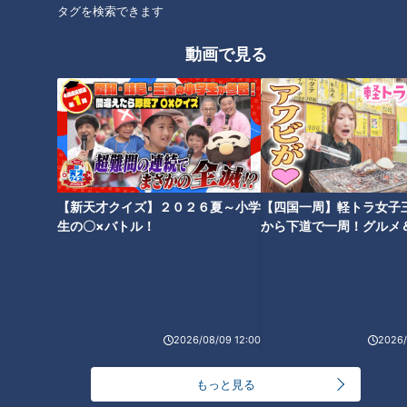
タグを検索できます
動画で見る
【新天才クイズ】２０２６夏～小学
【四国一周】軽トラ女子
生の〇×バトル！
から下道で一周！グルメ
イブ⑳
2026/08/09 12:00
2026/
もっと見る