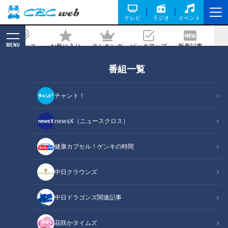
テレビ
ラジオ
イベント
MENU
ニュース
お気に入り
ランキング
ピックアップ
新着記事
CBC MAGAZINE
番組一覧
炭酸飲料のウィルキンソンは日本生まれ
～英国人が山中で見つけた宝の泉～
チャント！
2021/06/01 23:06
newsX（ニュースクロス）
健康カプセル！ゲンキの時間
中日クラウンズ
中日ドラゴンズ関連記事
花咲かタイムズ