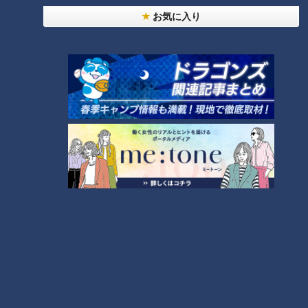
をホテルに案内して炭酸水を売り込んだ。そして1904年（明
お気に入り
治37年）に「ウヰルキンソン タンサン」という商品名が登場
した。一流ホテルに常備できる高級品として広がっていき、米
国、カナダ、そしてアジア各国など海外30か国近くに輸出さ
れ、国際的な人気を得ていった。