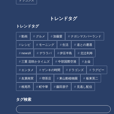
ドラゴンズ
「ジョン・クリフォード・ウィルキンソンさん」提供：アサヒ飲料株式会社
トレンドタグ
1889年（明治22年）、日本人の妻と兵庫県神戸市に住んでい
トレンドタグ
た英国人実業家ジョン・クリフォード・ウィルキンソンさん
は、宝塚の山中に趣味の狩猟に出かけていた。そこで炭酸の鉱
動画
グルメ
加藤愛
ナガシマスパーランド
泉を発見する。ウィルキンソンさんは、この鉱泉水を母国イギ
レシピ
モーニング
生活
道との遭遇
リスに送って成分を分析してもらったら、なんと世界の名だた
newsX
デララバ
伊豆半島
北辻利寿
る水と肩を並べるほど良質なミネラルウォーターであることが
三重 花咲かタイムズ
中部国際空港
お金
判明した。当時の日本には海外からの訪問客も多かったが、そ
の多くは食事の時に、ガス入りの炭酸水を飲みたがった。「こ
エンタメ
ゲンキの時間
ドラゴンズ
ラグビー
れは商売になる！」ウィルキンソンさんは、飲料水を製造する
友廣南実
喫茶店
東山動植物園
板東英二
ための設備をイギリスから取り寄せた。
根尾昂
町中華
藤田朋子
見逃し配信
タグ検索