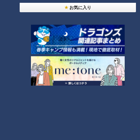
お気に入り
「現在の自動改札機」提供：オムロン ソーシアルソリューションズ株式会社
●執筆後記
筆者が高校生だった1970年代半ば、名古屋市営地下鉄にも自
動改札機が導入されることになった。駅員が鋏（はさみ）で
「カチッ」と検札することがなくなる淋しさに、通学途中の駅
で「なぜそんな機械を導入するのか？」と疑問を投げかけたこ
とがある。突然やって来た高校生に丁寧に応対してくれたベテ
ランの駅員さんはこう答えてくれた。
「実は自分たちも戸惑っている。お客さんの切符にハサミでカ
チッと穴をあけることが『目的地まで安全にお運びします』と
誓う瞬間なのだから」
ますます進む駅の自動化、しかし鉄道マンの安全への心意気は