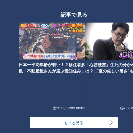
「駅務システム」は国内シェアにおいて業界トップクラスとな
った。
記事で見る
大勢の人が行き交う駅に“革命”をもたらした日本のテクノロジ
ー。高度成長期のニッポンに生まれた「自動改札機」は、今や
鉄道の駅で混雑解消に欠かすことができないシステムとして活
躍している。日本生まれ・・・「自動改札機」は文化である。
日本一平均年齢が若い！？移住者多
「心筋梗塞」生死の分か
数！不動産屋さんが選ぶ愛知住みた
は？…“夏の厳しい暑さ”
い街ランキング1位は？
に！発症前のキケンなサ
法
2026/08/09 08:03
2026/
もっと見る