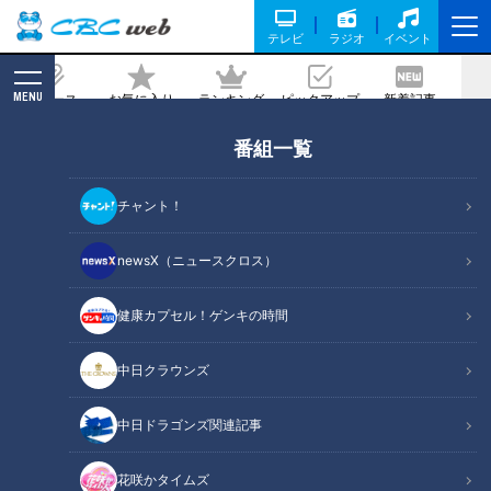
テレビ
ラジオ
イベント
MENU
ニュース
お気に入り
ランキング
ピックアップ
新着記事
CBC MAGAZINE
番組一覧
駅の混雑を解消せよ！世界初の「自動改
札機」を生んだ日本技術のチャレンジ魂
チャント！
2021/09/14 10:45
newsX（ニュースクロス）
健康カプセル！ゲンキの時間
中日クラウンズ
中日ドラゴンズ関連記事
花咲かタイムズ