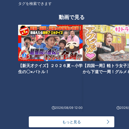
タグを検索できます
的なイベントが近づいていた。1970年（昭和45年）の大阪万
博である。会場へ大勢の観客を運ぶために千里線の延長計画を
動画で見る
進めていた阪急電鉄と、新しい北千里駅に「自動改札機」を置
くことで合意、1967年の駅開業と同時に世界初の本格的な
「自動改札機」10台がお目見えした。
北千里駅には自動改札機と共に、「自動券売機」と「カード式
定期券発行機」も設置された。立石電機が開発した3点セット
【新天才クイズ】２０２６夏～小学
【四国一周】軽トラ女子
による“無人駅システム”が万博会場の目の前で実現したのだっ
生の〇×バトル！
から下道で一周！グルメ
た。もっとも、最初は乗客も戸惑った。改札機に定期券ごと入
イブ⑳
れたり、紙幣やコインを入れたり、混乱もあった。このため、
立石電機の担当者や駅員たちが改札に待機して、使い方を丁寧
に説明したという。「自動改札機」は、駅員が改札に立つ必要
がないという人員の「省力化」と、「自動化」による混雑解
2026/08/09 12:00
2026/
消、この2つの点で駅に画期的な進歩をもたらしたのだった。
現在、オムロン株式会社による自動券売機と自動改札機など
もっと見る