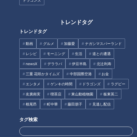
ドラゴンズ
トレンドタグ
トレンドタグ
動画
グルメ
加藤愛
ナガシマスパーランド
レシピ
モーニング
生活
道との遭遇
「世界初の無人出札装置（北千里駅）」提供：オムロン ソーシアルソリュー
ションズ株式会社
newsX
デララバ
伊豆半島
北辻利寿
三重 花咲かタイムズ
中部国際空港
お金
立石電機は、1963年に百貨店のレストランに「食券自動販売
エンタメ
ゲンキの時間
ドラゴンズ
ラグビー
機」を導入していた。
この食券販売機は、国際見本市にも出品されたが、120種類も
友廣南実
喫茶店
東山動植物園
板東英二
の食券を販売できる優れものだった。また翌年には、車を検知
根尾昂
町中華
藤田朋子
見逃し配信
して信号を切り替える世界初の「自動感応式信号機」も開発し
ていた。こうして培ってきた磁気や光学の技術を結集して「自
タグ検索
動改札機」の開発を進めた。さて、それを最初どこの駅に設置
するか？日本には、「人類の進歩と調和」をテーマとする世界