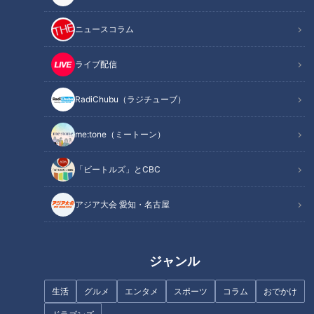
テーマは「改札の自動化」だった。
ニュースコラム
オムロンは、1933年（昭和8年）に「 立石電機製作所 」とし
て大阪で創業した。創業者は立石一真さん、熊本県出身で、高
ライブ配信
校の電気科を出た後に電機業界に進んだ。「レントゲン撮影用
のタイマー」「マイクロスイッチ」など立て続けに開発を進め
RadiChubu（ラジチューブ）
てきた企業が、「自動改札機」の開発に乗り出すことになっ
た。実は、そもそもの開発の第1歩は、鉄道会社と大阪大学の
me:tone（ミートーン）
間で進んでいた。そこに装置開発メーカーとして参画したのが
立石電機だった。創業者の立石さんが築いた社風は「まずやっ
「ビートルズ」とCBC
てみる」。世界初の挑戦が始まった。
アジア大会 愛知・名古屋
ジャンル
生活
グルメ
エンタメ
スポーツ
コラム
おでかけ