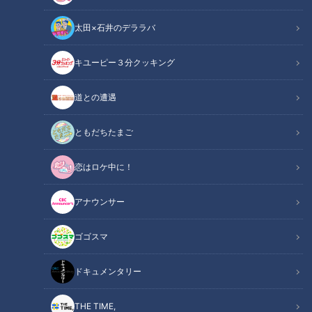
太田×石井のデララバ
CBCテレビ：画像『写真AC』より「自動改札機」
キユーピー３分クッキング
ニュースコラム
東西南北論説風
道との遭遇
高度成長期の日本には人の動きがあふれていた。中でも都市の
ともだちたまご
通勤ラッシュは深刻な問題だった。駅の混雑を解消する方法は
ないのか？日本生まれ「自動改札機」の誕生に向けてプロジェ
恋はロケ中に！
クトが動き出した。
アナウンサー
1960年代に日本は、1964年（昭和39年）の東京五輪開催に向
けて、社会全体がうねりを上げて動いていた。大阪の町でも、
ゴゴスマ
毎朝、駅の改札には長い行列ができて、人混みによるけが人も
ドキュメンタリー
出ていた。その混雑を解消するために、名乗りを挙げた企業が
あった。立石電機株式会社、現在のオムロン株式会社である。
THE TIME,