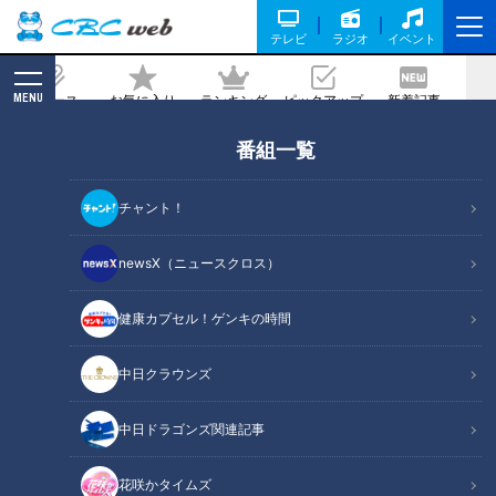
テレビ
ラジオ
イベント
MENU
ニュース
お気に入り
ランキング
ピックアップ
新着記事
CBC MAGAZINE
番組一覧
お子様ランチは日本生まれ～そこに懐石
料理伝統の“魂と技”を見た！
チャント！
2021/05/06 10:43
newsX（ニュースクロス）
健康カプセル！ゲンキの時間
中日クラウンズ
中日ドラゴンズ関連記事
花咲かタイムズ