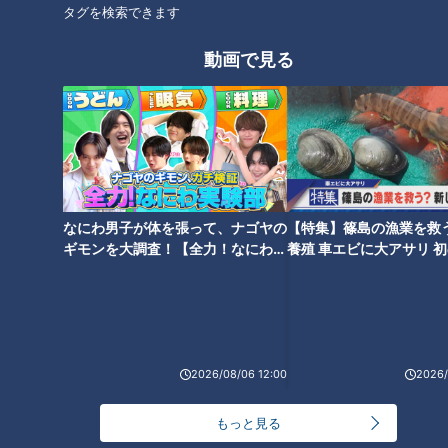
タグを検索できます
動画で見る
画像『写真AC』より「こどもの日のお子様ランチ」
子どもたちに人気の「お子様ランチ」だが、「美味しい料理を
ちょっとずつ」というコンセプトは大人たちにとっても魅力で
なにわ男子が体を張って、ナゴヤの
【特集】篠島の漁業を救
ある。特に食べる量を控えたい年配の人や女性などを中心に
ギモンを大調査！【全力！なにわ実
養殖 車エビに大アサリ 
験部～ナゴヤのギモン、ガチ検証
【newsX】
「お子様ランチ」を注文したい大人も現れた。しかし、料理を
～】
作る側からすると、多くの種類を少しずつ盛りつけることは、
実は大変な手間がかかる。利益もなかなか上がりにくい。あく
までも大人には別メニューを選んでもらいたいと「注文は小学
2026/08/06 12:00
2026/
生以下まで」とするお店が多かった。このため、あえて「大人
のお子様ランチ」なる遊び心満載のメニューを出すレストラン
もっと見る
も登場したが、発祥の店である三越デパート、例えば名古屋三