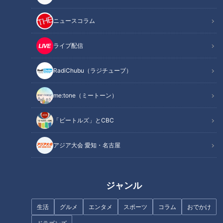
に盛りつけた子ども用の特別な定食を考えた。コロッケ、ハ
ム、スパゲティ、卵サンドにジャムサンド、ケチャップライス
ニュースコラム
には「三越」マークの旗が立つ。前年に世界恐慌が起きて、日
本国内の不況も深刻な中、「せめて子どもたちにはデパートに
ライブ配信
来て楽しい気持ちになってほしい」という思いだったと伝えら
RadiChubu（ラジチューブ）
れている。名づけて「御子様定食」。値段は当時の30銭、現
在の円に換算すると約180円だった。
me:tone（ミートーン）
「お子様ランチ」という名前が登場したのは、その3か月後の
「ビートルズ」とCBC
こと。ライバル松坂屋が上野店で同じような子ども向けの定食
を発売した。値段は三越と同じ30銭で、コロッケの他はオム
アジア大会 愛知・名古屋
レツやグリーンピースを乗せたご飯など、メニュー内容は違っ
ていた。こちらはちょうど3月のデビューだったため、上野の
公園でお花見をした家族連れに人気となった。その定食の名前
ジャンル
が「お子様ランチ」、次第にこのネーミングが定着していっ
た。
生活
グルメ
エンタメ
スポーツ
コラム
おでかけ