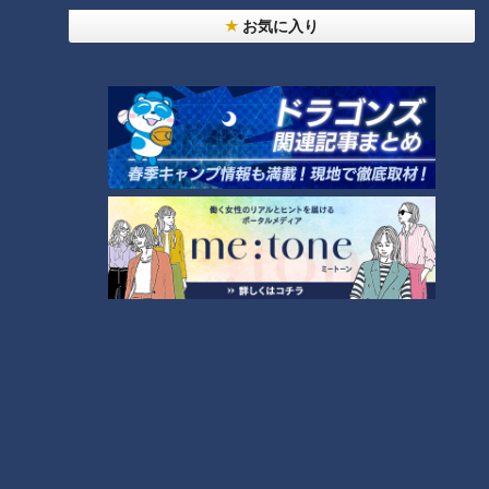
お気に入り
画像『写真AC』より「和食八寸」
日本伝統の懐石料理には「八寸（はっすん）」と呼ばれるメニ
ューがある、八寸（約24センチ）の盆に、季節の食材を中心
に手の込んだ料理が少しずつ並ぶ。料理人の腕の見せどころ
だ。実は「お子様ランチ」は「八寸」のようなメニューかもし
れない。
美味しいものをちょっとずつ。見ても楽しい、食べても楽し
い。「お子様ランチ」には、日本料理の“伝統”そして“魂と
技”がこめられているのではないだろうか。
日本生まれ・・・「お子様ランチは文化である」。
※CBCラジオ『多田しげおの気分爽快!!～朝からP・O・N』内
のコーナー「北辻利寿のコレ、日本生まれです」（毎週水曜
日）で紹介したテーマをコラムとして紹介します。