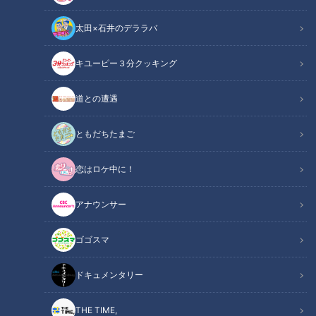
太田×石井のデララバ
キユーピー３分クッキング
道との遭遇
筆者撮影：お子様ランチ（名古屋三越星ヶ丘店「ランドマーク」）
ともだちたまご
ニュースコラム
東西南北論説風
恋はロケ中に！
プレート（皿）の上はまるでワンダーランドのようだ。海老フ
アナウンサー
ライ、ハンバーグ、そしてスパゲッティなど子どもにとって魅
力的な料理が所狭しと盛りつけられている。そんな「お子様ラ
ゴゴスマ
ンチ」は日本生まれである。
ドキュメンタリー
ルーツは東京のデパートにあった。1930年（昭和5年）、日本
橋にある三越の食堂スタッフが、人気のメニューを少しずつ皿
THE TIME,