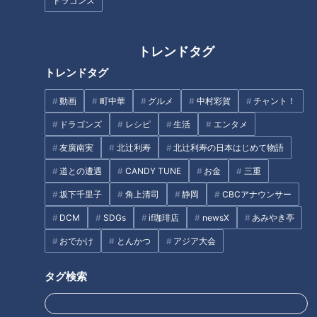
ドラゴンズ
料理の内容だけでなく、「お子様ランチ」には子どもたちを喜
ばせる様々な工夫がなされていった。皿には、新幹線や飛行機
など乗り物をイメージしたものが登場、上野動物園に初めてパ
トレンドタグ
ンダがやって来た時には、パンダの形をした皿もお目見えし
トレンドタグ
た。ケチャップライスの上の部分だけを白いご飯に替えて「富
動画
町中華
グルメ
中村彩賀
チャント！
士山」に見立てた。その上には日の丸の旗が立てられた。
ドラゴンズ
レシピ
生活
エンタメ
1960年代になって特撮テレビのヒーロー「ウルトラマン」が
登場すると、その小さなおもちゃがオマケに付いたこともあっ
友廣南実
北辻利寿
北辻利寿の日本はじめて物語
た。子どもたちに大変な人気で、休日には1日で1000食の注文
道との遭遇
CANDY TUNE
お金
三重
もあったそうだ。
坂下千里子
角上清司
静岡
CBCアナウンサー
DCM
SDGs
if珈琲店
newsX
あみやき亭
おでかけ
とんかつ
アジア大会
タグ検索