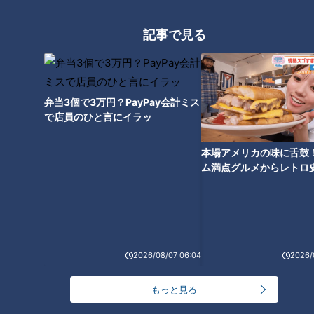
越星ヶ丘店のレストランにある880円の「お子様ランチ」は年
齢制限なし、子どもから大人まですべての客が注文できる。赤
記事で見る
い機関車のプレート、煙突部分からはドライアイスによって白
い“煙”が出る演出は、世代を越えて食事の楽しさに誘（いざ
な）ってくれる。（レストランは２０２２年８月に営業終了）
弁当3個で3万円？PayPay会計ミス
で店員のひと言にイラッ
本場アメリカの味に舌鼓
ム満点グルメからレトロ
で！愛知・東海市の感動
選
2026/08/07 06:04
2026/
もっと見る