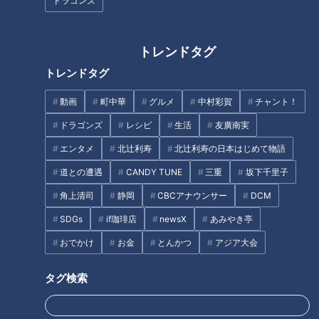
ドラゴンズ
が、この発明によって、開国直後の外交摩擦は回避されたのだ
った。
トレンドタグ
トレンドタグ
動画
町中華
グルメ
中村彩賀
チャント！
ドラゴンズ
レシピ
生活
友廣南実
エンタメ
北辻利寿
北辻利寿の日本はじめて物語
道との遭遇
CANDY TUNE
三重
坂下千里子
角上清司
静岡
CBCアナウンサー
DCM
SDGs
if珈琲店
newsX
あみやき亭
おでかけ
お金
とんかつ
アジア大会
画像『写真AC』より下田のペリー艦隊来航記念碑
タグ検索
来日した西洋人向けに作られたスリッパだが、次第に、日本人