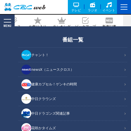
テレビ
ラジオ
イベント
MENU
ニュース
お気に入り
ランキング
ピックアップ
新着記事
CBC MAGAZINE
番組一覧
スリッパは日本で生まれ、そして明治初
期の“日本外交”を救った
チャント！
2021/04/27 17:51
newsX（ニュースクロス）
健康カプセル！ゲンキの時間
中日クラウンズ
中日ドラゴンズ関連記事
花咲かタイムズ