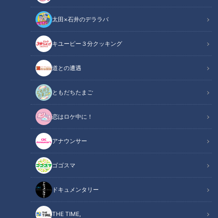
太田×石井のデララバ
画像『写真AC』よりスリッパ
キユーピー３分クッキング
ニュースコラム
東西南北論説風
道との遭遇
「泰平の眠りを覚ます」と狂歌でも謳われた江戸時代末期の黒
ともだちたまご
船の来航。この出来事がなければ、今や生活必需品である「ス
恋はロケ中に！
リッパ」は誕生しなかったかもしれない。日本生まれのスリッ
パ、実は当時の外交に一役買っていた。
アナウンサー
嘉永6年（1853年）、米国ペリー艦隊の黒船が浦賀沖にやって
ゴゴスマ
来て、徳川幕府に対して鎖国をやめて、開国するよう迫った。
日本国内は大騒ぎ、徳川幕府はやがて日米和親条約を結んで国
ドキュメンタリー
を開いた。次々と西洋からの人々が日本にやって来るようにな
った中、そこに大きな障害が持ち上がった。当時は今のような
THE TIME,