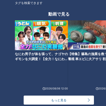
の暮らしにも受け入れられていった。明治時代に西洋からの文
タグを検索できます
化が次々と入ってくる中、洋館に住んで西洋的な暮らしをする
日本人も増え、畳ではない床の間で、スリッパを履く習慣が根
動画で見る
づいていった。それでも、日本の人たちは土足のままスリッパ
を履くのではなく、靴は玄関で脱いで、素足にスリッパを履い
た。今日に通じる、日本独特のスリッパ文化が誕生した。もと
もと草履や下駄に親しんでいたため、いわゆる「引っかけて履
く」スリッパは日本に溶け込みやすかったのだ。
なにわ男子が体を張って、ナゴヤの
【特集】篠島の漁業を救
スリッパは、第二次大戦後にますます暮らしの中で活躍の場を
ギモンを大調査！【全力！なにわ実
養殖 車エビに大アサリ 
得ていく。台所がダイニングになったり、来客用に「洋間」が
験部～ナゴヤのギモン、ガチ検証
【newsX】
～】
できたり、トイレがタイル貼りになったり、家庭の様々な場面
で重宝されるようになった。航空機の機内サービスとしても、
スリッパが登場した。特に長時間の国際線フライトでは、靴を
2026/08/06 12:00
2026/
脱いで足を休めるために使われた。冷え性対策として、足を温
めるスリッパも生まれた。また「防災グッズ」としての評価も
もっと見る
ある。震災などで割れたガラスが散乱するなどした場合、足を