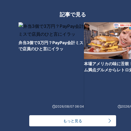
傷つけないためのスリッパを身近に用意する家庭も増えてい
る。
記事で見る
江戸から明治にかけての時代、異なった文化を持つ西洋人たち
を拒否したり怒らせたりするのではなく、“包み込む”ことで摩
擦を回避したスリッパ。今日の日本外交にも通用しそうな教訓
弁当3個で3万円？PayPay会計ミス
で店員のひと言にイラッ
がそこにある。懐の深い画期的な発明だった。
最後にひと言・・・「スリッパは文化である」。
本場アメリカの味に舌鼓
ム満点グルメからレトロ
※CBCラジオ『多田しげおの気分爽快!!～朝からP・O・N』内
で！愛知・東海市の感動
のコーナー「北辻利寿のコレ、日本生まれです」（毎週水曜
選
日）で紹介したテーマをコラムとして紹介します。
【東西南北論説風（225） by CBCテレビ特別解説委員・北
2026/08/07 06:04
2026/
辻利寿】
もっと見る
この記事の画像を見る