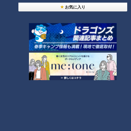
お気に入り
北辻 利寿
1959年名古屋市生まれ。愛知県立大学外国語学部フランス
学科卒。
1982年4月中部日本放送（CBC）に入社。
JNNウィーン特派員、報道部長、報道局長、論説室長、特
別解説委員を経て、現在フリーで活動中。
著書に『ニュースはドナウに踊る』（KTC中央出版）『愛
しのドラゴンズ！ファンとして歩んだ半世紀』（ゆいぽお
と）『ニッポンはじめて物語』（東京ニュース通信社刊）
など。
自身のWEBコラム『東西南北論説風』は2019年度と2025