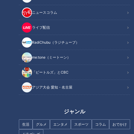
ホテルなどはなく、西洋人たちは旅籠（はたご）や寺などに宿
泊したのだが、当然のように西洋人たちは靴を脱がずに、土足
ニュースコラム
のまま部屋に上がった。靴によって部屋は汚れるは、畳は傷つ
くは、文化と習慣の違いはいかんともしがたく、外交問題にま
ライブ配信
で発展しかねない事態。「開国」に暗雲が立ち込めた。
RadiChubu（ラジチューブ）
そこに登場したのが、明治になって「東京」と改名された江戸
me:tone（ミートーン）
の町で仕立て屋を営んでいた徳野利三郎さん。「何とかならな
いか」と相談を受けて、作ったものが「靴の上から履くことが
「ビートルズ」とCBC
できる履物」だった。1868年、明治元年のことである。この
いわゆるオーバーシューズが「スリッパ」だったと伝えられて
アジア大会 愛知・名古屋
いる。このスリッパ第1号、今は保存されていないが、イグサ
で編んだ畳表を重ねて和紙で補強、形は草履のような小判型
で、かかと部分は覆いもなく、靴をそのまま差し込んで履いた
ジャンル
という。このため「上靴（うわぐつ）」と呼ばれていたそう
だ。後になって「足を滑らせて履く」という意味から「滑る＝
生活
グルメ
エンタメ
スポーツ
コラム
おでかけ
slip」、そこから「スリッパー（slipper）」と名づけられた