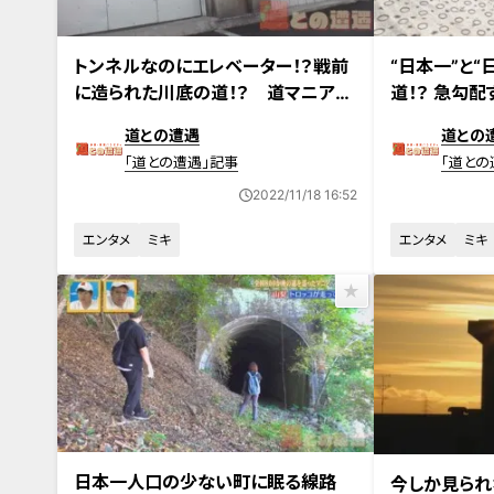
2022年11月15日放送
2022年11月8日
トンネルなのにエレベーター！？戦前
“日本一”と
に造られた川底の道！？ 道マニア興
道！？ 急勾
奮の腐道巡りも
道指定の酷道
道との遭遇
道との
「道との遭遇」記事
「道との
2022/11/18 16:52
エンタメ
ミキ
エンタメ
ミキ
2022年10月25日放送
2022年10月18
日本一人口の少ない町に眠る線路
今しか見られ