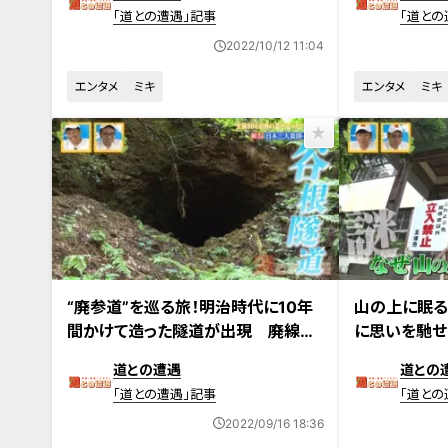
「道との遭遇」記事
「道との
2022/10/12 11:04
エンタメ
ミキ
エンタメ
ミキ
2022年9月13日放送
2022年9月6日
“廃参道”を巡る旅！明治時代に10年
山の上に眠
間かけて造った隧道が出現 廃線と
に思いを馳せ
なった鉄橋跡も
路”を巡る
道との遭遇
道との
「道との遭遇」記事
「道との
2022/09/16 18:36