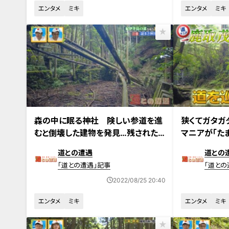
エンタメ
ミキ
エンタメ
ミキ
2022年8月23日放送
2022年8月16日
森の中に眠る神社 険しい参道を進
狭くてガタガ
むと倒壊した建物を発見…残された
マニアが「たま
数々の謎
道”を巡る旅
道との遭遇
道との
「道との遭遇」記事
「道との
2022/08/25 20:40
エンタメ
ミキ
エンタメ
ミキ