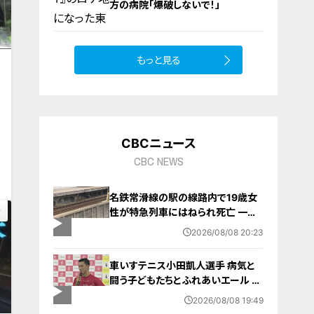
方の病院「爆破しないで！」
もっと見る
10
CBCニュース
1
CBC NEWS
名鉄常滑線の駅の線路内で19歳女
性が特急列車にはねられ死亡 一部
区間で一時運転見合わせに お盆休
2026/08/08 20:23
みで空港へ向かう旅行客に影響 愛
知・知多市
車いすテニス小田凱人選手 病気と
闘う子どもたちとふれあいエール ス
ポーツの楽しさ伝える 名古屋・緑区
2026/08/08 19:49