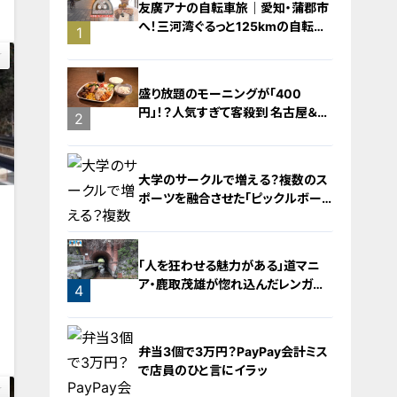
友廣アナの自転車旅｜愛知・蒲郡市
へ！三河湾ぐるっと125kmの自転車
1
旅！【チャント！特集】
盛り放題のモーニングが「400
円」！？人気すぎて客殺到 名古屋＆岐
2
阜の「激安モーニング」とは？
大学のサークルで増える？複数のス
ポーツを融合させた「ピックルボー
ル」
「人を狂わせる魅力がある」道マニ
ア・鹿取茂雄が惚れ込んだレンガの
4
橋梁とは？未公開の道3選
0
3
弁当3個で3万円？PayPay会計ミス
で店員のひと言にイラッ