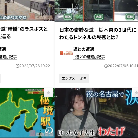
放送
道“暗橋”のラスボスと
日本の奇妙な道 栃木県の3世代に
を巡る
わたるトンネルの秘密とは？
遭遇
道との遭遇
遭遇」記事
「道との遭遇」記事
2022/07/26 19:22
2022/07/05 10:1
エンタメ
ミキ