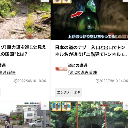
日放送
2022年7月12日放送
ゾ！車力道を進むと見え
日本の道のナゾ 入口と出口でトン
上の国道”とは？
ネル名が違う！「二階建てトンネル」と
は！？
遭遇
道との遭遇
遭遇」記事
「道との遭遇」記事
2022/08/10 19:00
2022/08/10 14:0
エンタメ
ミキ