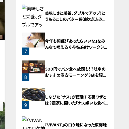
美味しさと栄養、ダブルでアップ！と
うもろこしのバター醤油炊き込みご
飯
5
今年も開催！「あったらいいな」をみ
んなで考える 小学生向けワークショ
7
ップを大府市で開催
6
300円でパン食べ放題も！？岐阜の
おすすめ激安モーニング３店を紹
8
介！
0
しなびた「ナス」が復活する裏ワザと
は？農家に聞いた「ナス嫌いも食べ
9
られる」アイデアレシピを大公開
『VIVANT』のロケ地になった東海地