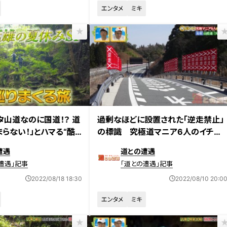
エンタメ
ミキ
放送
2022年8月9日放送
タ山道なのに国道！？ 道
過剰なほどに設置された「逆走禁止」
らない！」とハマる“酷
の標識 究極道マニア6人のイチオ
シ道をご紹介！
遭遇
道との遭遇
遭遇」記事
「道との遭遇」記事
2022/08/18 18:30
2022/08/10 20:0
エンタメ
ミキ