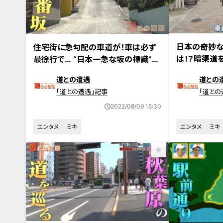
2022年7月5日
2022年7月19日放送
日本の奇妙な
住宅街に急勾配の車道が！車は必ず
は！？暗渠道
最徐行で… “日本一急な坂の標識”が
ある激坂も発見！
道との遭遇
道との
「道との遭遇」記事
「道との
2022/08/09 15:30
エンタメ
ミキ
エンタメ
ミキ