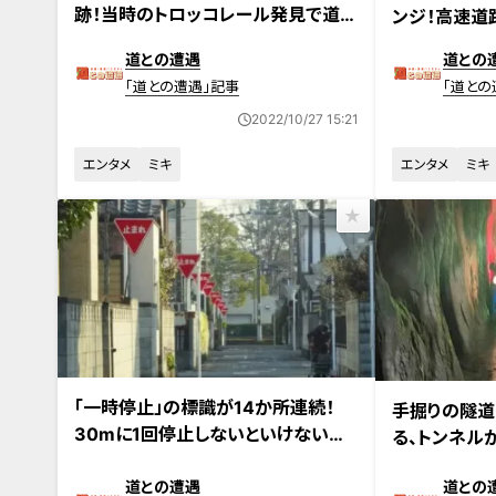
跡！当時のトロッコレール発見で道マ
ンジ！高速道
ニアも感動！“廃道”を巡る旅
がまるで世界
道との遭遇
道との
「道との遭遇」記事
「道との
2022/10/27 15:21
エンタメ
ミキ
エンタメ
ミキ
2022年10月4日放送
2022年9月27
「一時停止」の標識が14か所連続！
手掘りの隧道
30mに1回停止しないといけない奇
る、トンネル
妙な道“奇道”とは
隧道！
道との遭遇
道との