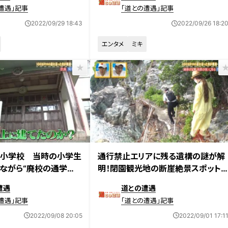
遭遇」記事
「道との遭遇」記事
2022/09/29 18:43
2022/09/26 18:2
エンタメ
ミキ
放送
2022年8月30日放送
る小学校 当時の小学生
通行禁止エリアに残る遺構の謎が解
ながら“廃校の通学
明！閉園観光地の断崖絶景スポット
も！海沿いの遊歩道を巡る旅
遭遇
道との遭遇
遭遇」記事
「道との遭遇」記事
2022/09/08 20:05
2022/09/01 17:1