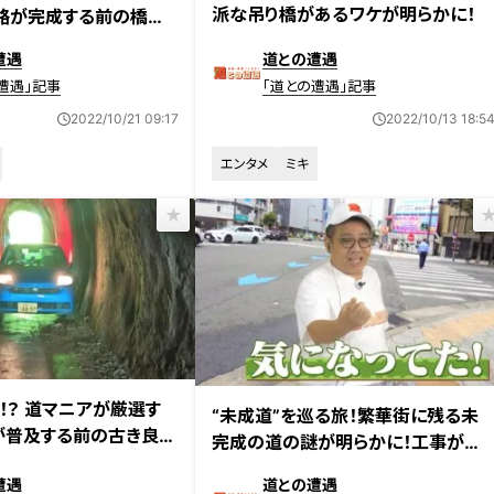
派な吊り橋があるワケが明らかに！
路が完成する前の橋脚
遺産！
遭遇
道との遭遇
遭遇」記事
「道との遭遇」記事
2022/10/21 09:17
2022/10/13 18:5
エンタメ
ミキ
日放送
2022年9月20日放送
！？ 道マニアが厳選す
“未成道”を巡る旅！繁華街に残る未
が普及する前の古き良き
完成の道の謎が明らかに！工事が中
断から20年間進まないワケは？
遭遇
道との遭遇