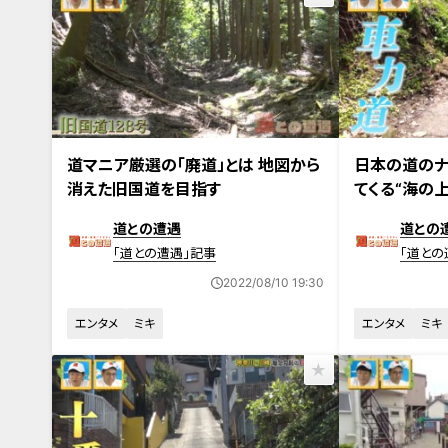
2022年8月2日放送
2022年7月26
道マニア厳選の「廃道」とは 地図から
日本の道のナ
消えた旧国道を目指す
てくる“海の
道との遭遇
道との
「道との遭遇」記事
「道との
2022/08/10 19:30
エンタメ
ミキ
エンタメ
ミキ