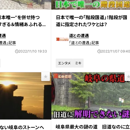
放送
2022年11月1日放送
“日本唯一”を併せ持つ
日本で唯一の「階段国道」！階段が国
配すぎる＆情緒あふれる国
道に指定されたワケとは？
とは
遭遇
道との遭遇
遭遇」記事
「道との遭遇」記事
2022/11/10 19:33
2022/11/07 09:4
エンタメ
ミキ
2022年10月11日放送
日放送
岐阜県最大の謎の道 旧道なのに立
ない岐阜のストーンヘ