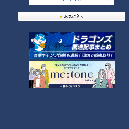
お気に入り
CBCテレビ『道との遭遇』
赤坂御門を起点とし、静岡まで続いていた246の前身「矢倉沢
往還」。神奈川県の矢倉沢を通る東海道の脇往還（わきおうか
ん）、現在でいうバイパス的な役割を担っていたこの道は、別
名「大山街道」とも呼ばれ、東海道を避ける庶民にとって参拝
や商業のルートに重宝されたと言われています。