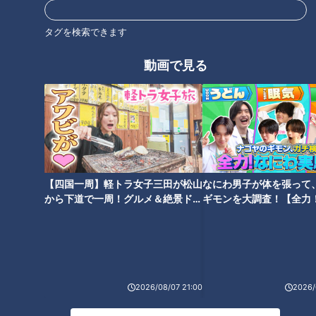
タグを検索できます
動画で見る
CBCテレビ『道との遭遇』
2人はまず、246をたどりながら赤坂見附（あかさかみつけ）
駅方面へ。すると、江戸城の外郭門の1つ「赤坂御門」の遺構
【四国一周】軽トラ女子三田が松山
なにわ男子が体を張って
が現れます。
から下道で一周！グルメ＆絶景ドラ
ギモンを大調査！【全力
イブ⑳
験部～ナゴヤのギモン、
～】
2026/08/07 21:00
2026/