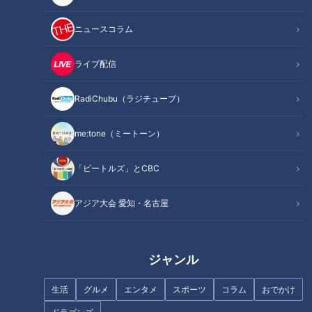
宿場町だった世田谷エリア 「ボロ市通り」から多摩川へ
オススメ関連コンテンツ
ニュースコラム
ライブ配信
「国道246号」の前身の古道「矢倉沢往還」
RadiChubu（ラジチューブ）
me:tone（ミートーン）
「ビートルズ」とCBC
アジア大会 愛知・名古屋
ジャンル
CBCテレビ『道との遭遇』
生活
グルメ
エンタメ
スポーツ
コラム
おでかけ