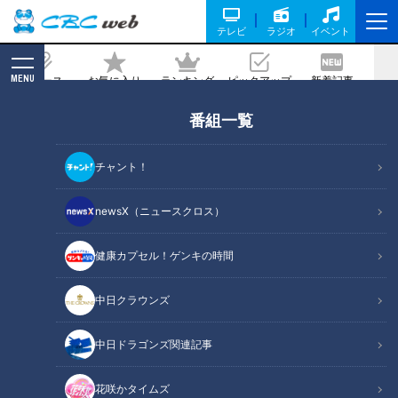
テレビ
ラジオ
イベント
MENU
ニュース
お気に入り
ランキング
ピックアップ
新着記事
CBC MAGAZINE
番組一覧
東京・赤坂見附の名前の由来に驚き！？
東京と静岡を結ぶ古道「矢倉沢往還」か
チャント！
ら歴史を紐解く旅
newsX（ニュースクロス）
2025/06/25 06:03
2025年6月17日放送
健康カプセル！ゲンキの時間
中日クラウンズ
中日ドラゴンズ関連記事
花咲かタイムズ