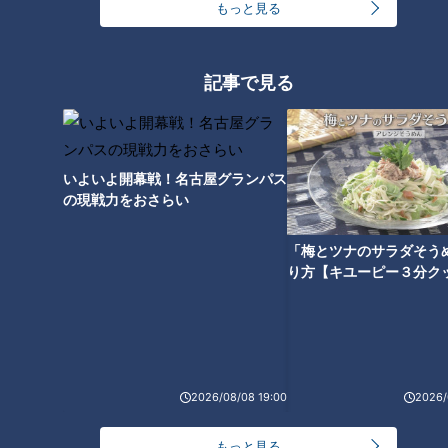
もっと見る
記事で見る
CBCテレビ『道との遭遇』
（道マニア・荻窪圭さん）
いよいよ開幕戦！名古屋グランパス
「昔、あの石垣がある場所に大きな門があって、江戸の入り口
の現戦力をおさらい
の1つだった。外から来る人を監視する見張りがいた」
「梅とツナのサラダそう
城門の外側に面する、見張りの番兵を置いた場所を「見附（み
り方【キユーピー３分ク
つけ）」と呼び、「赤坂見附」の由来となっています。
（道マニア・荻窪圭さん）
「江戸時代、ここから始まる道は『矢倉沢往還』と呼ばれてい
た。神奈川県の『矢倉沢』とうい場所に関所があって、矢倉沢
2026/08/08 19:00
2026/
と江戸を結ぶ道で『矢倉沢往還』」
もっと見る