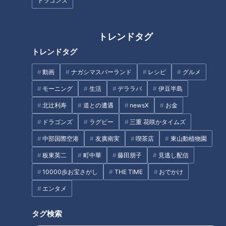
ドラゴンズ
荻窪さんが訪れたのは、東京都千代田区にある三宅坂交差点。
アイドルグループ・Toi Toi Toiのさくらももさんと一緒に旅を
します。
トレンドタグ
トレンドタグ
（道マニア・荻窪圭さん）
「ここは、東京と静岡を結ぶ国道246号の起点になっている場
動画
ナガシマスパーランド
レシピ
グルメ
所。この道の前身だった、江戸を支えてきた古い街道を巡りた
モーニング
生活
デララバ
伊豆半島
い」
北辻利寿
道との遭遇
newsX
お金
東京都千代田区から静岡県沼津市まで約125kmを結ぶ「国道
ドラゴンズ
ラグビー
三重 花咲かタイムズ
246号」、通称「246（ニーヨンロク）」。江戸時代以前から
中部国際空港
友廣南実
喫茶店
東山動植物園
存在する古道「矢倉沢往還（やぐらざわおうかん）」が、国道
板東英二
町中華
藤田朋子
見逃し配信
246号のベースになっていると荻窪さんは言います。
10000歩お宝さがし
THE TIME
おでかけ
エンタメ
タグ検索