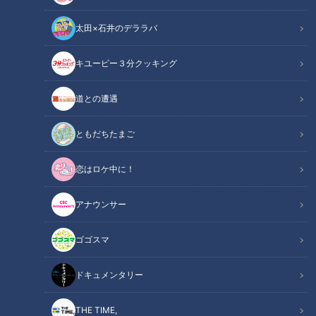
太田×石井のデララバ
CBCテレビ『道との遭遇』
キユーピー３分クッキング
道との遭遇
道との遭遇
「道との遭遇」記事
ともだちたまご
ミキの昴生と亜生がMCを務める、全国の道に特化したバラエ
恋はロケ中に！
ティ番組『道との遭遇』。今回は、歴史の痕跡を残す“古道”を
愛してやまない道マニア歴26年の荻窪圭さんが、東京と静岡
アナウンサー
を結ぶ古道を巡ります。
ゴゴスマ
INDEX
ドキュメンタリー
「国道246号」の前身の古道「矢倉沢往還」
246と矢倉沢往還が分かれる重要なポイントへ
THE TIME,