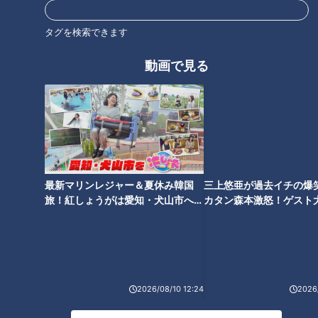
画像：CBCテレビ『道との遭遇』
タグを検索できます
2026年にトンネルが完成し開通すると、仮橋の役割が終わ
り、撤去されるとのこと。仮橋は今しか走ることができない、
動画で見る
期間限定の道です。
一度に3世代の橋が見られる！「祭畤大橋」
最新マリンレジャー＆夏休み韓国
三上悠亜が過去イチの爆
旅！紅しょうがは愛知・犬山市へ
カタン森本激怒！ゲスト
【花咲かタイムズ】
【ともだちたまご】
2026/08/10 12:24
2026/