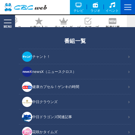
テレビ
ラジオ
イベント
MENU
ニュース
お気に入り
ランキング
ピックアップ
新着記事
CBC MAGAZINE
番組一覧
一度に3世代の橋が見られる道「震災の
遺構として残された」崩壊した2代目の
チャント！
橋も
newsX（ニュースクロス）
2023/05/28 09:30
2023年5月23日放送
健康カプセル！ゲンキの時間
中日クラウンズ
中日ドラゴンズ関連記事
花咲かタイムズ