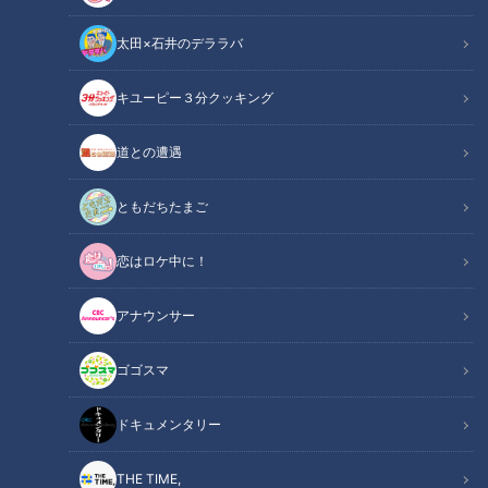
太田×石井のデララバ
キユーピー３分クッキング
道との遭遇
「道との遭遇」記事
道との遭遇
全国の道に特化したバラエティ番組『道との遭遇』では、道マ
ともだちたまご
ニアがイチオシの道をご紹介。今回は、岩手県にある“世代交
恋はロケ中に！
代の道”を巡りました。（この記事では道情報だけをまとめて
ご紹介します）
アナウンサー
INDEX
ゴゴスマ
完成から4年で撤去！？錦秋湖に架かる「仮橋」
ドキュメンタリー
一度に3世代の橋が見られる！「祭畤大橋」
オススメ関連コンテンツ
THE TIME,