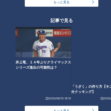
もっと見る
画像：CBCテレビ『道との遭遇』
岩手県南部の一関市を流れる磐井川の支流には、国道342号が
記事で見る
走る大きな「祭畤（まつるべ）大橋」が架かっています。
その近くには崩れた状態の2代目「祭畤大橋」と、小さな初代
「祭畤橋」が見られ、現役で使われている「祭畤大橋」は3代
目。初代「祭畤橋」は人が通るのに十分な大きさのため、3代
目の「祭畤大橋」と比べるとかなり小さいことが分かります。
井上竜、１４年ぶりクライマックス
「うざく」の作り方【キ
シリーズ進出の可能性は？
分クッキング】
2026/08/10 18:10
2026/
もっと見る