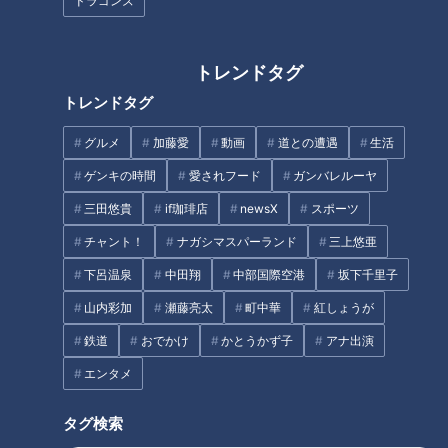
ドラゴンズ
がむき出し状態のままですが、仮とは思えないほどしっかりし
た造りです。
トレンドタグ
2021年5月に発生した宮城県沖地震で地滑りが起き、この近く
トレンドタグ
にある国道107号が通行止に。そのため、1年半かけて迂回す
るための仮橋が造られました。現在は新たな国道107号として
グルメ
加藤愛
動画
道との遭遇
生活
山の中にトンネルを建設中。
ゲンキの時間
愛されフード
ガンバレルーヤ
三田悠貴
if珈琲店
newsX
スポーツ
チャント！
ナガシマスパーランド
三上悠亜
下呂温泉
中田翔
中部国際空港
坂下千里子
山内彩加
瀬藤亮太
町中華
紅しょうが
鉄道
おでかけ
かとうかず子
アナ出演
エンタメ
タグ検索