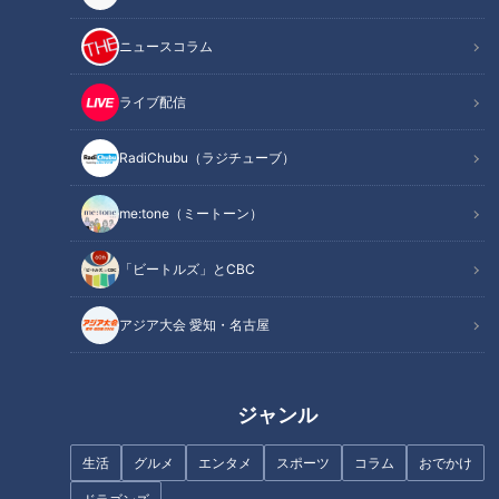
ニュースコラム
完成から4年で撤去！？錦秋湖に架かる「仮橋」
ライブ配信
RadiChubu（ラジチューブ）
me:tone（ミートーン）
「ビートルズ」とCBC
アジア大会 愛知・名古屋
画像：CBCテレビ『道との遭遇』
ジャンル
西和賀町にある「錦秋湖（きんしゅうこ）」には、2022年11
生活
グルメ
エンタメ
スポーツ
コラム
おでかけ
月に完成したばかりの「仮橋」が架かっています。橋脚や鉄骨