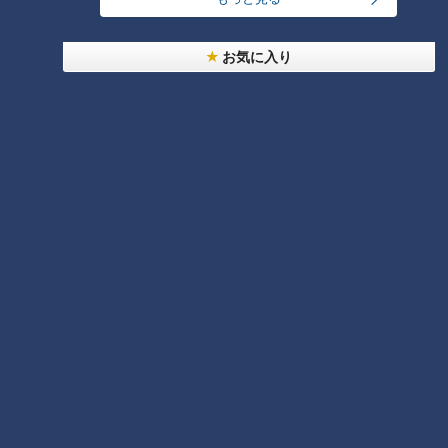
お気に入り
画像：CBCテレビ『道との遭遇』
車の往来や大型化により、大きな2代目「祭畤大橋」が造られ
ましたが、2008年に発生した岩手・宮城内陸地震により橋と
国道342号は崩壊。震災の遺構として崩れた状態のまま残さ
れ、今は通行止めになっています。
「人類と自然との闘い。それの繰り返しで道がどんどん良くな
っている」と道マニアは言います。
みなさんも、いつもと違う視点で世代交代の道を楽しんでみて
はいかがでしょうか。
5月23日（火）午後11時56分放送 CBCテレビ「道との遭
遇」より