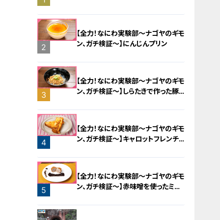
旅！【チャント！特集】
【全力！なにわ実験部～ナゴヤのギモ
ン、ガチ検証～】にんじんプリン
2
【全力！なにわ実験部～ナゴヤのギモ
ン、ガチ検証～】しらたきで作った豚
3
バラミンチの油そば
【全力！なにわ実験部～ナゴヤのギモ
ン、ガチ検証～】キャロットフレンチ
4
ロースト
【全力！なにわ実験部～ナゴヤのギモ
ン、ガチ検証～】赤味噌を使ったミル
5
フィーユ味噌トンカツ