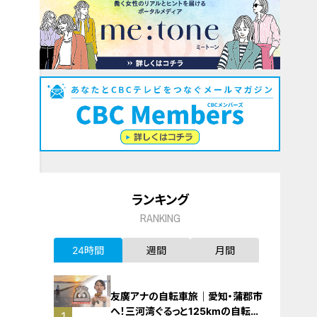
ランキング
RANKING
24時間
週間
月間
友廣アナの自転車旅｜愛知・蒲郡市
へ！三河湾ぐるっと125kmの自転車
1