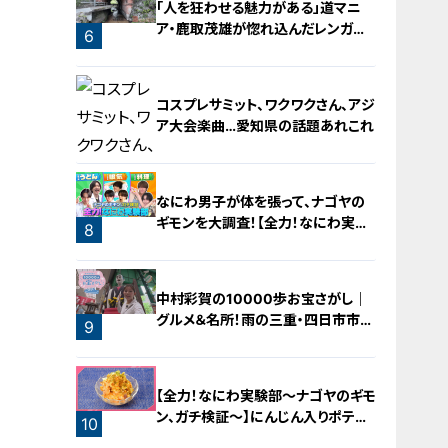
「人を狂わせる魅力がある」道マニ
ア・鹿取茂雄が惚れ込んだレンガの
6
橋梁とは？未公開の道3選
コスプレサミット、ワクワクさん、アジ
ア大会楽曲…愛知県の話題あれこれ
なにわ男子が体を張って、ナゴヤの
ギモンを大調査！【全力！なにわ実験
8
部～ナゴヤのギモン、ガチ検証～】
7
中村彩賀の10000歩お宝さがし｜
グルメ＆名所！雨の三重・四日市市で
9
お宝探し【チャント！特集】
【全力！なにわ実験部～ナゴヤのギモ
ン、ガチ検証～】にんじん入りポテト
10
サラダ