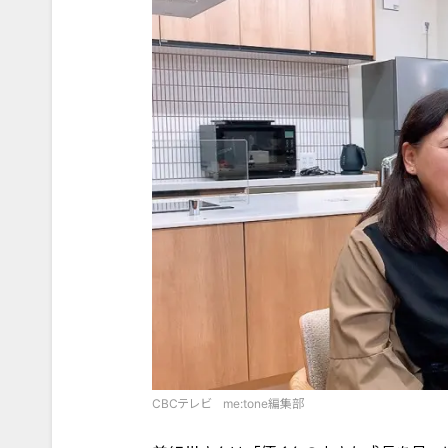
CBCテレビ me:tone編集部