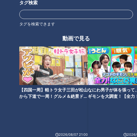
タグ検索
く、体調を崩しやすい時期だそうです。健康な人は、胃酸によ
って食中毒の原因菌が殺菌され、腸内細菌などにより食中毒の
原因菌が繁殖しにくい環境が作られています。しかし、体調に
タグを検索できます
より免疫力が弱っている場合は、食中毒にかかりやすくなって
動画で見る
しまうそうです。
＜食中毒予防のポイント＞
肉や魚介類など、食中毒の原因菌は広く存在しているそうで
す。そのため、体調がすぐれない時は、新鮮な素材にしっかり
火を通し、食べ過ぎないように注意しましょう。
【四国一周】軽トラ女子三田が松山
なにわ男子が体を張って
から下道で一周！グルメ＆絶景ドラ
ギモンを大調査！【全力
10月に食中毒が多い3つの理由（２）涼しさが招
イブ⑳
験部～ナゴヤのギモン、
～】
く油断
食中毒の原因菌の多くは、約20〜50℃で増殖しやすいそうで
す。昨年10月の東京の平均最高気温は23.7℃。夏に比べて涼
2026/08/07 21:00
2026/