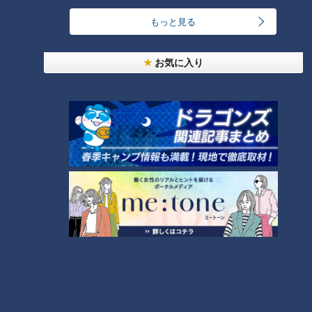
て握った場合は、ラップについた水滴が菌の増殖につながるた
もっと見る
め、一度ラップを開き温度を下げるようにしましょう。
お気に入り
（２）おかずは温かいうちに弁当箱に詰め、水滴がつかないよ
うに蓋を開けて蒸気を逃がしましょう。
（３）お弁当を保存する際は、涼しくなってきたからと油断せ
ず、保冷バックや保冷剤を使うようにしましょう。先生による
と、基本的に冬までは保冷剤を入れ、可能であればすぐに冷蔵
庫にしまうのがオススメだそうです。
10月に食中毒が多い3つの理由（３）旬の味覚に
潜む寄生虫と自然毒