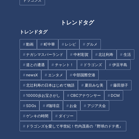
ドラゴンズ
10月に食中毒が多い3つの理由（１）免疫力の低
下が原因で食中毒発症！
トレンドタグ
トレンドタグ
動画
町中華
レシピ
グルメ
ナガシマスパーランド
中村彩賀
北辻利寿
生活
道との遭遇
チャント！
ドラゴンズ
伊豆半島
newsX
エンタメ
中部国際空港
北辻利寿の日本はじめて物語
夏目みな美
藤田朋子
10000歩お宝さがし
CBCアナウンサー
DCM
SDGs
if珈琲店
お金
アジア大会
ゲンキの時間
ダイソー
CBCテレビ『健康カプセル！ゲンキの時間』
ドラゴンズを愛して半世紀！竹内茂喜の『野球のドテ煮』
先生によると、秋は季節の変わり目で気圧や気温が変化しやす