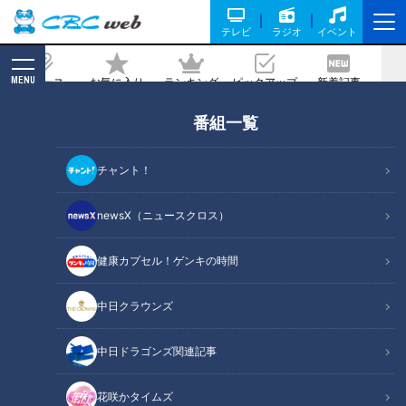
テレビ
ラジオ
イベント
MENU
ニュース
お気に入り
ランキング
ピックアップ
新着記事
CBC MAGAZINE
番組一覧
「食中毒」市販のキノコも要注意！…秋
に食中毒が多い3つの理由と予防のポイ
チャント！
ント
newsX（ニュースクロス）
2024/09/29 07:10
2024年9月29日放送第625回
健康カプセル！ゲンキの時間
中日クラウンズ
中日ドラゴンズ関連記事
花咲かタイムズ