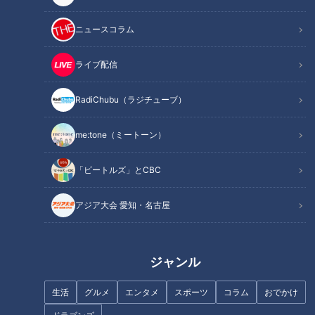
今回のテーマは
「〜美味しい季節は危険がいっぱい！〜秋に食
ニュースコラム
中毒が多い3つの理由」
ライブ配信
実は、1年間で食中毒が最も多いのは10月だそうです。そこで
今回は、10月に食中毒が増える３つの理由と食中毒を予防する
RadiChubu（ラジチューブ）
ポイントを専門医に教えてもらいました。
me:tone（ミートーン）
INDEX
「ビートルズ」とCBC
10月に食中毒が多い3つの理由（１）免疫力の低下が原因で
アジア大会 愛知・名古屋
食中毒発症！
10月に食中毒が多い3つの理由（２）涼しさが招く油断
10月に食中毒が多い3つの理由（３）旬の味覚に潜む寄生虫
ジャンル
と自然毒
オススメ関連コンテンツ
生活
グルメ
エンタメ
スポーツ
コラム
おでかけ