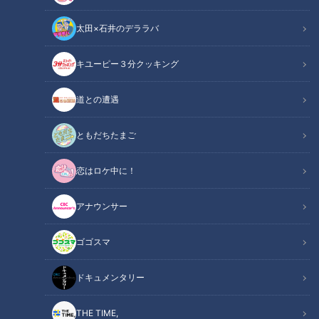
太田×石井のデララバ
CBCテレビ『健康カプセル！ゲンキの時間』
キユーピー３分クッキング
健康カプセル！ゲンキの時間
道との遭遇
「健康カプセル！ゲンキの時間」アーカイブ
ともだちたまご
身近な健康問題とその改善法を、様々なテーマで紹介する番組
恋はロケ中に！
『健康カプセル！ゲンキの時間』。
メインMCに石丸幹二さん、サブMCは坂下千里子さんです。
アナウンサー
ドクターは、横浜フロントクリニック 副院長 尾上 梨郁先生で
す。
ゴゴスマ
【動画】エクササイズで免疫力を高めよう！お
ドキュメンタリー
関連リンク
風呂でできる、腰痛予防にも効果的な股関節を
ひねる体操はこちらから【1分30秒～】
THE TIME,