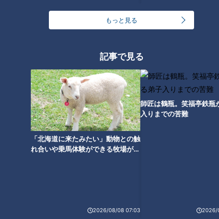
しくなってはいますが、お弁当などにはまだまだ保冷剤が必要
もっと見る
だそうです。
＜おにぎりで菌の変化を検証＞
記事で見る
63℃と23℃、それぞれの温度のご飯でおにぎりを作った後、
25℃で8時間保存し菌の変化を検証しました。結果、菌がより
多く増殖したのは23℃のご飯でした。先生によると、菌はご
飯にも具の食材にも少なからず入っており、食中毒の病原体の
師匠は鶴瓶。笑福亭鉄瓶
ほとんどは約60℃以上で殺菌できるとの事（※60℃以上で殺
入りまでの苦難
菌できない菌も存在します）。今回の検証では、63℃のご飯
を使った事により温度で菌の増殖が抑えられたと考えられるそ
「北海道に来たみたい」動物との触
れ合いや乗馬体験ができる牧場がオ
うです。
ススメ！不動産屋さんが住みたい街
とは
＜食中毒予防のポイント＞
（１）おにぎりを握る際には、炊飯器から出してすぐの60℃
くらいの熱いご飯を使い、具の中の菌を一度減らすのがオスス
2026/08/08 07:03
2026/
メだそうです（※やけどに注意してください）。ラップを使っ