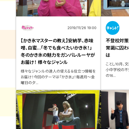
2019/11/26 19:00
【かき氷マスターの教え】安納芋、赤味
不登校対策
噌、白蜜…「冬でも食べたいかき氷！」
常識に囚わ
冬のかき氷の魅力をガンバレルーヤが
は
お届け！ 様々なジャンル
ことし10月、
小中学校の不
様々なジャンルの達人の使える＆役立つ情報を
の16...
お届け！今回のテーマは『かき氷』！毎週月～金
曜日の夕...