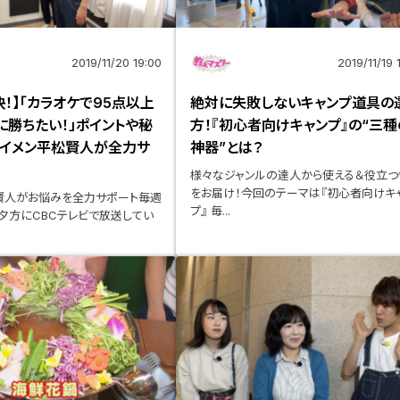
2019/11/20 19:00
2019/11/19 
！】「カラオケで95点以上
絶対に失敗しないキャンプ道具の
に勝ちたい！」ポイントや秘
方！『初心者向けキャンプ』の“三種
ボイメン平松賢人が全力サ
神器”とは？
様々なジャンルの達人から使える＆役立つ
をお届け！今回のテーマは『初心者向けキ
賢人がお悩みを全力サポート毎週
プ』 毎...
夕方にCBCテレビで放送してい