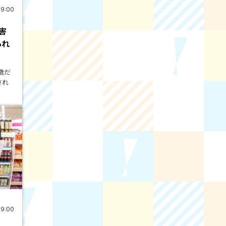
19:00
害
られ
2歳だ
され
19:00