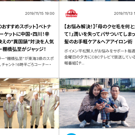
2019/11/15 19:00
2019/11/13 
のおすすめスポット】ベトナ
【お悩み解決！】「母のクセ毛を何と
マーケットに中国・四川！辛
て！」潤いを失ってパサついてしま
・映えの“異国鍋”対決を人気
髪のお手軽ケア＆ヘアアイロン術
ー棚橋弘至がジャッジ！
ボイメン平松賢人がお悩みをサポート毎
金曜日の夕方にCBCテレビで放送してい
ラー“棚橋弘至”が東海3県のスポ
報番組【チ...
。チャント！6時半ごろコーナー・