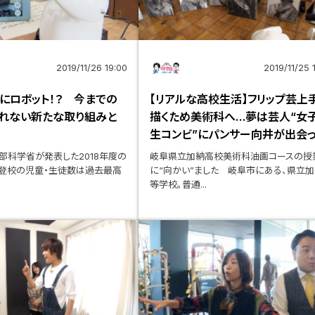
2019/11/26 19:00
2019/11/25 
にロボット！？ 今までの
【リアルな高校生活】フリップ芸上
れない新たな取り組みと
描くため美術科へ…夢は芸人“女
生コンビ”にパンサー向井が出会っ
文部科学省が発表した2018年度の
岐阜県立加納高校美術科油画コースの授
登校の児童・生徒数は過去最高
に“向かい”ました 岐阜市にある、県立
等学校。普通...