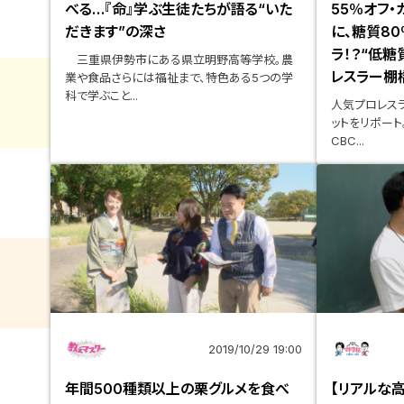
べる…『命』学ぶ生徒たちが語る“いた
55％オフ・
だきます”の深さ
に、糖質8
ラ！？“低
三重県伊勢市にある県立明野高等学校。農
レスラー棚
業や食品さらには福祉まで、特色ある5つの学
科で学ぶこと...
人気プロレス
ットをリポート
CBC...
2019/10/29 19:00
年間500種類以上の栗グルメを食べ
【リアルな