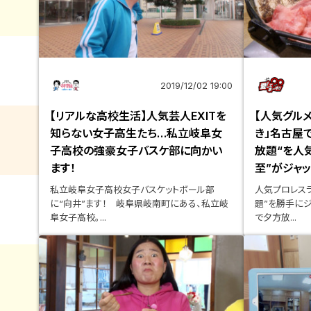
2019/12/02 19:00
【リアルな高校生活】人気芸人EXITを
【人気グルメ
知らない女子高生たち…私立岐阜女
き」名古屋
子高校の強豪女子バスケ部に向かい
放題“を人
ます！
至”がジャッ
私立岐阜女子高校女子バスケットボール部
人気プロレス
に“向井”ます！ 岐阜県岐南町にある、私立岐
題”を勝手にジ
阜女子高校。...
で夕方放...