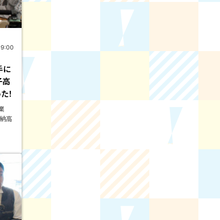
19:00
手に
子高
た！
業
加納高