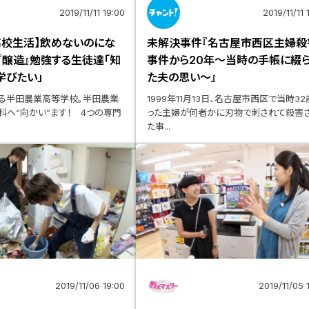
2019/11/11 19:00
2019/11/11 
高校生活】飲めないのにな
未解決事件『名古屋市西区主婦殺
『醸造』勉強する生徒達「知
事件から20年～当時の手帳に綴
学びたい」
た夫の思い～』
半田農業高等学校。半田農業
1999年11月13日、名古屋市西区で当時3
科へ“向かい”ます！ 4つの専門
った主婦が何者かに刃物で刺されて殺害
た事...
2019/11/06 19:00
2019/11/05 