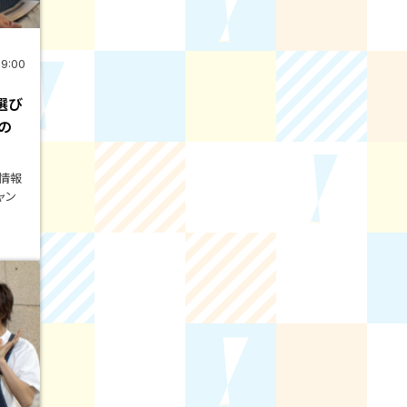
19:00
選び
の
情報
ャン