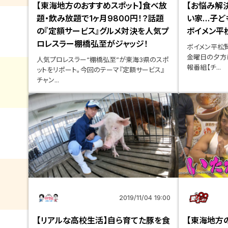
【東海地方のおすすめスポット】食べ放
【お悩み解
題・飲み放題で1ヶ月9800円！？話題
い家…子ど
の『定額サービス』グルメ対決を人気プ
ボイメン平
ロレスラー棚橋弘至がジャッジ！
ボイメン平松
金曜日の夕方
人気プロレスラー“棚橋弘至”が東海3県のスポ
報番組【チ...
ットをリポート。今回のテーマ『定額サービス』
チャン...
2019/11/04 19:00
【リアルな高校生活】自ら育てた豚を食
【東海地方