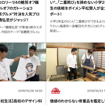
カロリー1/4の糖質オフ麺
い”...「二重跳び」を諦めない小学
0％オフのガトーショコ
生の挑戦をボイメン平松賢人が全
糖質グルメ”対決を人気プロ
ポート！
橋弘至がジャッジ！
小学2年生のSくん「二重跳びができるよう
りたい」毎週月～金曜日の夕方にCBCテ
ラー“棚橋弘至”が東海3県のスポ
放送し...
。今回のテーマ『低糖質グルメ』
2019/10/28 19:00
2019/10/23 
高校生活】高校のデザイン科
価値のわからない骨董品を鑑定し