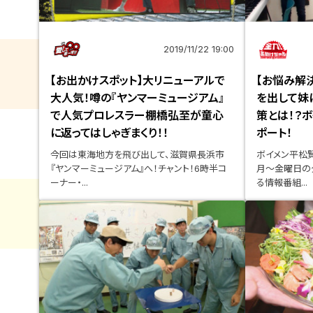
2019/11/22 19:00
【お出かけスポット】大リニューアルで
【お悩み解決
大人気！噂の『ヤンマーミュージアム』
を出して妹
で人気プロレスラー棚橋弘至が童心
策とは！？
に返ってはしゃぎまくり！！
ポート！
今回は東海地方を飛び出して、滋賀県長浜市
ボイメン平松
『ヤンマーミュージアム』へ！チャント！6時半コ
月～金曜日の
ーナー・...
る情報番組...