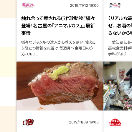
2019/11/12 19:00
触れ合って癒される(？)“珍動物”続々
【リアルな
登場！名古屋の『アニマルカフェ』最新
ぜ…お酒の
事情
らないから
様々なジャンルの達人から教えを請い、使える
愛知県にある
＆役立つ情報をお届け 毎週月～金曜日の夕
高校食品科学
方、CBC...
学科があり...
2019/11/08 19:00