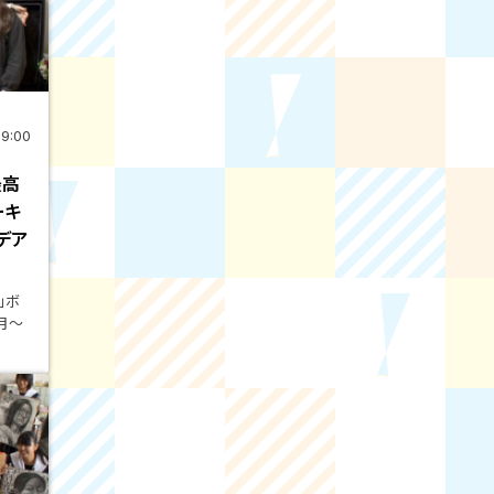
19:00
最高
ーキ
デア
」ボ
月～