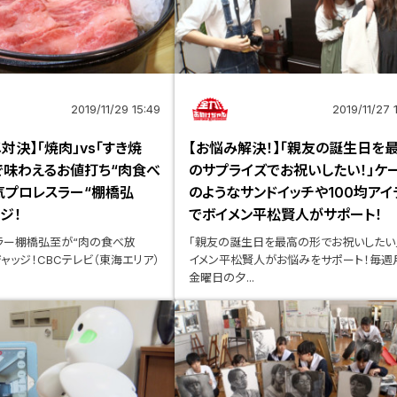
2019/11/29 15:49
2019/11/27 
対決】「焼肉」vs「すき焼
【お悩み解決！】「親友の誕生日を
で味わえるお値打ち“肉食べ
のサプライズでお祝いしたい！」ケ
気プロレスラー“棚橋弘
のようなサンドイッチや100均アイ
ジ！
でボイメン平松賢人がサポート！
ラー棚橋弘至が“肉の食べ放
「親友の誕生日を最高の形でお祝いしたい
ャッジ！CBCテレビ（東海エリア）
イメン平松賢人がお悩みをサポート！毎週
金曜日の夕...