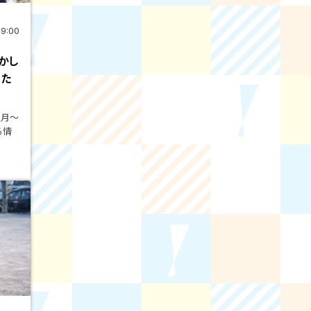
19:00
かし
った
週月～
る情