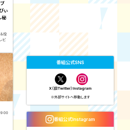
新ブ
ぴぃ
ル秘
る＆役
レビ
番組公式SNS
X（旧Twitter）
Instagram
※外部サイトへ移動します
19:00
番組公式Instagram