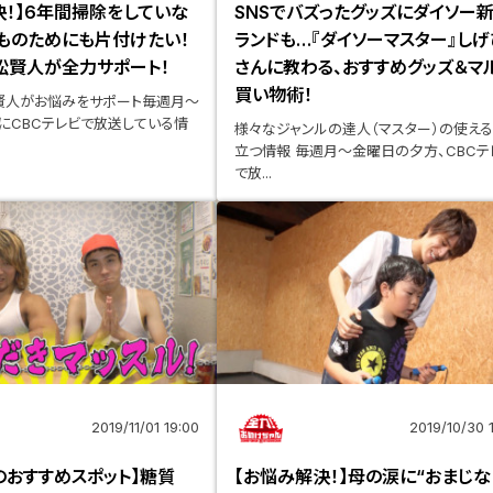
決！】6年間掃除をしていな
SNSでバズったグッズにダイソー
ものためにも片付けたい！
ランドも…『ダイソーマスター』しげ
松賢人が全力サポート！
さんに教わる、おすすめグッズ＆マ
買い物術！
賢人がお悩みをサポート毎週月～
にCBCテレビで放送している情
様々なジャンルの達人（マスター）の使え
立つ情報 毎週月～金曜日の夕方、CBCテ
で放...
2019/11/01 19:00
2019/10/30 
のおすすめスポット】糖質
【お悩み解決！】母の涙に“おまじな