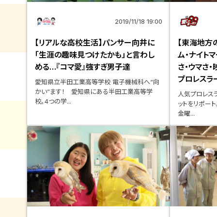
2019/11/18 19:00
【リアルな高校生活】パンサー向井に
【東海地方
「生涯の趣味見つけたかも」と言わし
ム・ナイト
める…『コマ愛』強すぎ男子達
さ・ウマさ
プロレスラ
愛知県立半田工業高等学校 電子機械科へ“向
かい”ます！ 愛知県にある半田工業高等学
人気プロレス
校。4つの学...
ットをリポート
金曜...