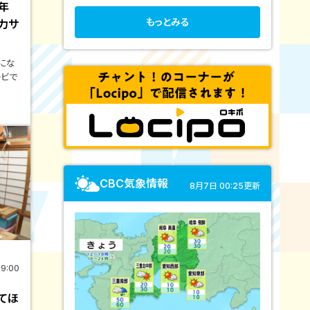
2年
もっとみる
力サ
にな
レビで
CBC気象情報
8月7日 00:25更新
19:00
てほ