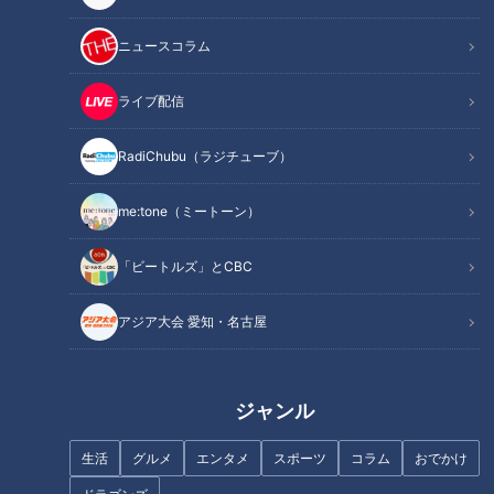
人気プロレスラー“棚橋弘至”が熱血リポート
ニュースコラム
ライブ配信
RadiChubu（ラジチューブ）
me:tone（ミートーン）
「ビートルズ」とCBC
アジア大会 愛知・名古屋
CBCテレビ（東海エリア）で夕方放送の報道情報番組『チャ
ント！』。
人気の6時半コーナーの毎週金曜日は、『週末 愛してまー
ジャンル
す！！』。
生活
グルメ
エンタメ
スポーツ
コラム
おでかけ
岐阜県大垣市出身の人気プロレスラー“棚橋弘至”が、リング上
のキメ台詞「愛してまーす！」の気持ちそのままに、東海3県