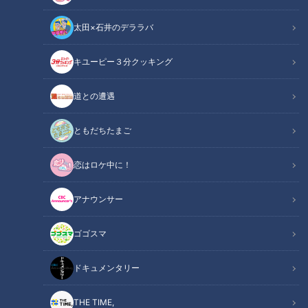
太田×石井のデララバ
キユーピー３分クッキング
チャント！
○○愛してまーす！！
道との遭遇
ともだちたまご
INDEX
人気プロレスラー“棚橋弘至”が熱血リポート
恋はロケ中に！
東海地方のおすすめスーパー銭湯
熱さに挑戦！売られたケンカを買ってしまった棚橋さん
アナウンサー
熱さのおかわりがヤバイ！
名古屋が誇るスーパー銭湯！？
ゴゴスマ
オススメ関連コンテンツ
ドキュメンタリー
THE TIME,