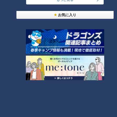
ロウリュウとは、熱したサウナストーン（サウナに使う石）に
お気に入り
水をかけ、熱い蒸気を発生させ、さらにその蒸気を体に向けて
送るためにウチワであおいだりして体感温度を一気に上げて発
汗を促すサウナです。
棚橋さんは、中でも最も熱い“熱波”があたるスペシャル席に座
り、このロウリュウを体験しました。
その席には「“熱さに自信がある”“負けず嫌い”“限界を超えた
い”人向け」と書かれていて、棚橋さんは「オレのことだ
な！」と売られたケンカをつい買ってしまった状態。さて、そ
の結果は…？
熱さのおかわりがヤバイ！