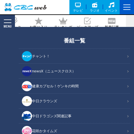
テレビ
ラジオ
イベント
MENU
ニュース
お気に入り
ランキング
ピックアップ
新着記事
CBC MAGAZINE
番組一覧
東海地方おすすめスーパー銭湯はここ
だ！…限界を超えたい人向け“ロウリュ
チャント！
ウ”に全国3位の露天風呂を体験！
newsX（ニュースクロス）
2020/01/31 19:00
健康カプセル！ゲンキの時間
中日クラウンズ
中日ドラゴンズ関連記事
花咲かタイムズ