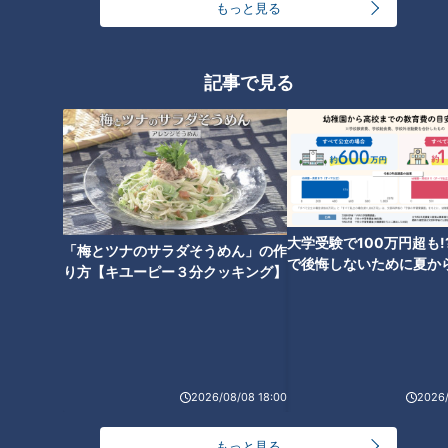
愛知県豊橋市に昨年12月にオープンした『ゆのゆ
もっと見る
TOYOHASHI』。
親子で気軽に来てほしいという思いから、館内は公園をテーマ
記事で見る
にして、緑を多くあしらい温かみのある雰囲気にしています。
お風呂は露天風呂だけでも5種類と豊富。棚橋さんは「生まれ
てから疲れたことがない」などと言いながらも炭酸の湯を楽し
み、そして『ゆのゆ』自慢の“ロウリュウ”へ！！
大学受験で100万円超も!
「梅とツナのサラダそうめん」の作
で後悔しないために夏か
り方【キユーピー３分クッキング】
金の準備術とは
2026/08/08 18:00
2026/
もっと見る