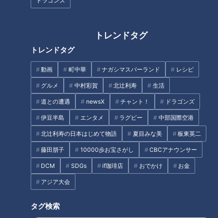
ドラゴンズ
のグルメや観光などおすすめスポットを熱血リポートしていま
す。
トレンドタグ
トレンドタグ
東海地方のおすすめスーパー銭湯
動画
町中華
ナガシマスパーランド
レシピ
グルメ
中村彩賀
北辻利寿
生活
道との遭遇
newsX
チャント！
ドラゴンズ
伊豆半島
エンタメ
ラグビー
中部国際空港
北辻利寿の日本はじめて物語
夏目みな美
板東英二
藤田朋子
10000歩お宝さがし
CBCアナウンサー
DCM
SDGs
if珈琲店
おでかけ
お金
アジア大会
タグ検索
温かいお風呂が恋しい冬。スーパー銭湯で一日まったり…なん