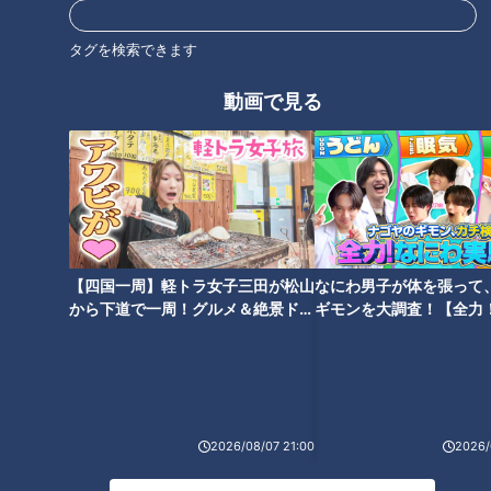
ていう過ごし方も楽しいですよね。
今回は『東海地方のおススメのスーパー銭湯』をご紹介。
タグを検索できます
動画で見る
熱さに挑戦！売られたケンカを買ってしまった棚
橋さん
【四国一周】軽トラ女子三田が松山
なにわ男子が体を張って
から下道で一周！グルメ＆絶景ドラ
ギモンを大調査！【全力
イブ⑳
験部～ナゴヤのギモン、
～】
2026/08/07 21:00
2026/