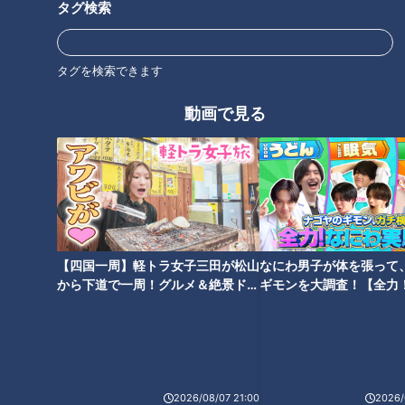
タグ検索
タグを検索できます
全国3000軒以上のパン屋さ
「コレ、可愛いでしょ
動画で見る
んを食べ歩き！パンマスタ
う？」中国で大流行中の
ーに教わる！この冬おすす
『踊り子人形』に「幻のき
チャント！
チャント！
めの『進化系あったかパ
のこ」“天使の鍋”！女子ウ
教えマスター
教えマスター
ン』
ケ抜群『ヘルシー新感覚
2021/01/26 07:00
2021/01/05 19:00
鍋』
グルメ
おでかけ
グルメ
おでかけ
【四国一周】軽トラ女子三田が松山
なにわ男子が体を張って
から下道で一周！グルメ＆絶景ドラ
ギモンを大調査！【全力
イブ⑳
験部～ナゴヤのギモン、
～】
「東山動植物園」年間パス
大学生にして超人気料理研
ポート20年間更新の“動物園
究家「だれウマ」さんに教
2026/08/07 21:00
2026/