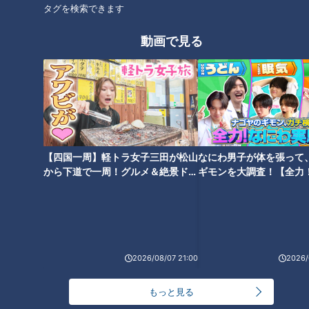
タグを検索できます
マスターに、ガンバレルーヤの2人が“ずぼら飯”レシピを教わ
ります。
動画で見る
マスター
：このたび2冊目のレシピ本『悶絶ずぼら飯（1，320
円）』を出版しました。料理初心者や、料理をこれから始めよ
うと思っている方にぴったりのレシピ本です。見かけた際は是
非お買い求めくだ「サイドチェスト」！
【四国一周】軽トラ女子三田が松山
なにわ男子が体を張って
よしこ＆まひる
：（苦笑）
から下道で一周！グルメ＆絶景ドラ
ギモンを大調査！【全力
イブ⑳
験部～ナゴヤのギモン、
マスター
：ある工夫でペペロンチーノが無限に食べられる、悪
～】
魔的においしいレシピです。ペペロンチーノでは絶対に使わな
いような調味料で、食欲が倍増する一品に仕上がります。
2026/08/07 21:00
2026/
無限ペペロンチーノの材料（1人前）
もっと見る