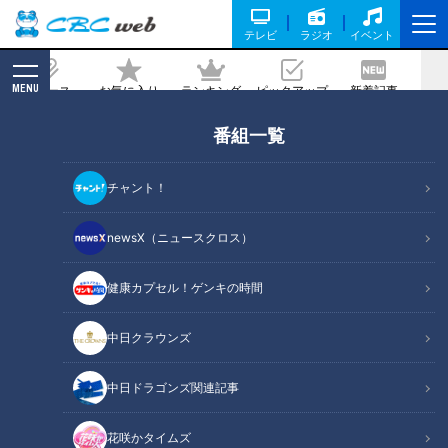
テレビ
ラジオ
イベント
MENU
ニュース
お気に入り
ランキング
ピックアップ
新着記事
CBC MAGAZINE
番組一覧
大学生にして超人気料理研究家「だれウ
マ」さんに教わる！食べ残しゼロの無
チャント！
限“ずぼら飯”レシピ
newsX（ニュースクロス）
2020/11/24 07:00
健康カプセル！ゲンキの時間
中日クラウンズ
中日ドラゴンズ関連記事
花咲かタイムズ