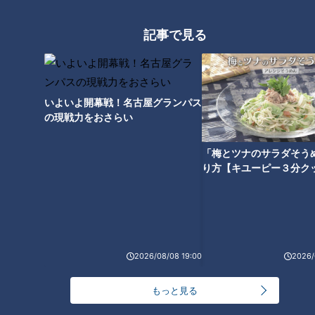
記事で見る
いよいよ開幕戦！名古屋グランパス
の現戦力をおさらい
「梅とツナのサラダそう
り方【キユーピー３分ク
【秘密の調味料】大さじ3、ニンニク2片、長ネギ1/2本、パス
タ100g、鷹の爪1個、白だし大さじ1、塩大さじ1
（お好みで）ブラックペッパー、七味
2026/08/08 19:00
2026/
マスター
：長ネギは包丁を引く感じで切ります。こうするとネ
ギの繊維を潰さないので、辛み成分が減るんです。包丁を押し
もっと見る
て切ると繊維を潰すので辛み成分が増えます。