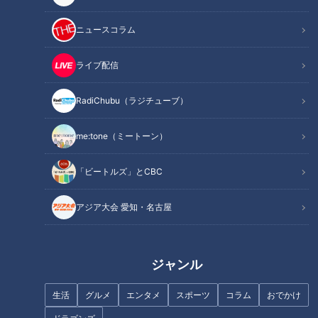
毎週月～金曜日の夕方、CBCテレビで放送している情報番組
【チャント！】。
ニュースコラム
火曜日の人気コーナー『教えマスター』では、様々なジャンル
の達人（マスター）から教えを請い、使える＆役立つ情報をお
ライブ配信
届けしています。
RadiChubu（ラジチューブ）
INDEX
me:tone（ミートーン）
今回は、食べ残しゼロの無限“ずぼら飯”を大特集！
無限ペペロンチーノの材料（1人前）
「ビートルズ」とCBC
＜ずぼら飯マスターの教え＞ペペロンチーノはごま油を入
れるべし！
アジア大会 愛知・名古屋
無限キャベツの材料（2人前）
無限ドーナツの材料（20個分）
＜ずぼら飯マスターの教え＞ドーナツは豆腐でふわふわに
ジャンル
すべし！
オススメ関連コンテンツ
生活
グルメ
エンタメ
スポーツ
コラム
おでかけ