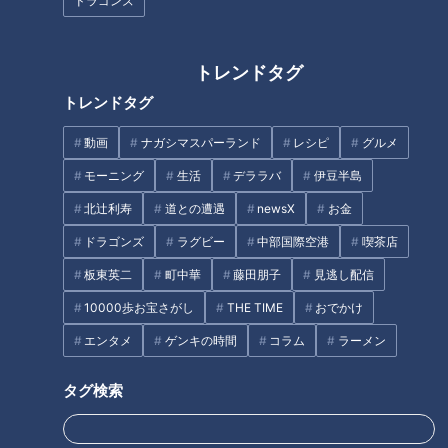
ドラゴンズ
今回は、食べ残しゼロの無限“ずぼら飯”を大特
トレンドタグ
集！
トレンドタグ
動画
ナガシマスパーランド
レシピ
グルメ
モーニング
生活
デララバ
伊豆半島
北辻利寿
道との遭遇
newsX
お金
ドラゴンズ
ラグビー
中部国際空港
喫茶店
板東英二
町中華
藤田朋子
見逃し配信
10000歩お宝さがし
THE TIME
おでかけ
エンタメ
ゲンキの時間
コラム
ラーメン
タグ検索
教えてくれるのは、大学生にして超人気料理研究家の「だれウ
マ」さん。YouTubeに「誰でも作れるウマいレシピ」を投稿
し、チャンネル登録者数は51万人超え。レシピ本8万部突破の