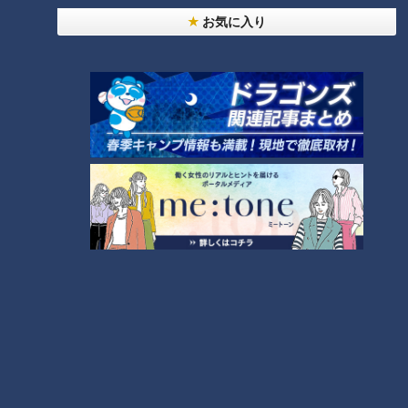
お気に入り
よしこ
：こんな料理の知識があるマッチョは初めて。
マスター
：使えるマッチョです（笑）。ニンニクは芽を取っ
て、香り出しのために潰してからみじん切りにします。そし
て、ここでオリーブオイルに代わる秘密の調味料の登場です！
何だと思いますか？プロテインじゃないですよ。
＜ずぼら飯マスターの教え＞ペペロンチーノはご
ま油を入れるべし！