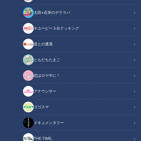
太田×石井のデララバ
キユーピー３分クッキング
チャント！
教えマスター
道との遭遇
ともだちたまご
恋はロケ中に！
アナウンサー
ゴゴスマ
ドキュメンタリー
THE TIME,