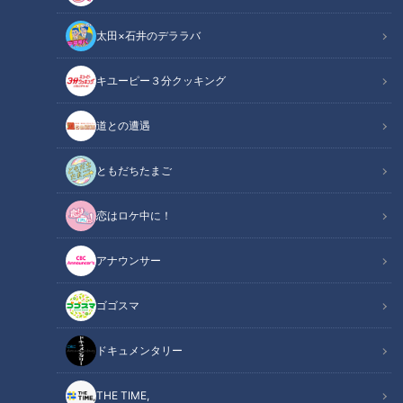
ライフ
の記事一覧
太田×石井のデララバ
カテゴリーを絞り込む
キユーピー３分クッキング
道との遭遇
ともだちたまご
恋はロケ中に！
大学受験で100万円超も!?
高校生に性教育はなぜ必
教育費で後悔しないために
要？産婦人科医が伝える
アナウンサー
夏から始めるお金の準備術
「将来の選択肢」を守る知
me:tone
me:tone
とは
識
ライフ
ライフ
ゴゴスマ
2026/08/08 11:55
2026/07/25 11:55
ドキュメンタリー
生活
me:tone
生活
me:tone
THE TIME,