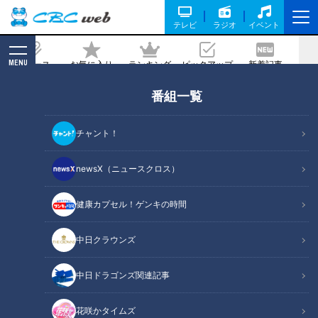
テレビ
ラジオ
イベント
MENU
ニュース
お気に入り
ランキング
ピックアップ
新着記事
CBC MAGAZINE
番組一覧
チャント！
newsX（ニュースクロス）
me:tone（ミートーン）
働く女性のリアルな声を届けるWEBメディア『me:tone』。
健康カプセル！ゲンキの時間
名古屋を起点に、座談会や美容・キャリア・お金の話題まで、身近
で共感できる情報を発信し、女性たちの「今」を応援します。
中日クラウンズ
共感と気づきで毎日を前向きに。毎週不定期で更新。
公式Instagram
公式X（旧Twitter）
中日ドラゴンズ関連記事
花咲かタイムズ