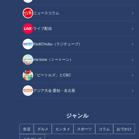
ニュースコラム
ライブ配信
「会話が続かない…」「緊張
して話せない」婚活のプロ
『遠距離婚活』の方が早く
RadiChubu（ラジチューブ）
が教える人見知り女性でも
決まる？婚活の専門家に聞
好印象を残すコツとは？
いた“最短1か月”で成婚する
me:tone
me:tone
意外な理由とは
me:tone（ミートーン）
ライフ
ライフ
2026/07/22 11:55
2026/07/18 11:55
「ビートルズ」とCBC
生活
me:tone
生活
me:tone
アジア大会 愛知・名古屋
ジャンル
生活
グルメ
エンタメ
スポーツ
コラム
おでかけ
「育休を取っていい？」か
社内初の時短勤務でもキャ
ら「どう支える？」へ。“対
リアを諦めない。子育てと