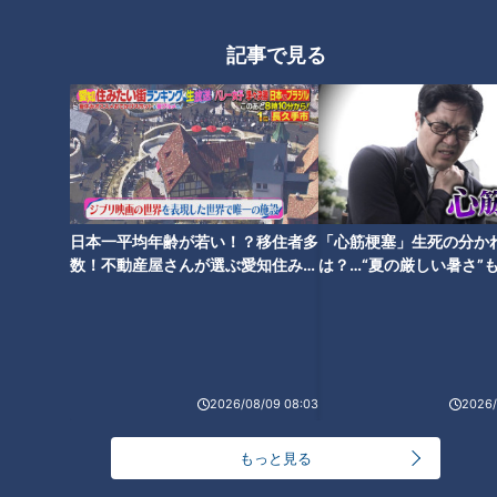
me:tone
me:tone
やす「守りと投資」
めの「女の覚悟」
ライフ
ライフ
記事で見る
2026/06/10 11:55
2026/06/06 11:55
生活
me:tone
生活
me:tone
日本一平均年齢が若い！？移住者多
「心筋梗塞」生死の分か
数！不動産屋さんが選ぶ愛知住みた
は？…“夏の厳しい暑さ”
月1万円からOK！投資初心
条件よりも“心地よさ”。婚
い街ランキング1位は？
に！発症前のキケンなサ
者の女性でも失敗しない
活市場で「年の差」が縮ま
法
「ゆるっと投資術」
っている意外な背景とは？
me:tone
me:tone
ライフ
ライフ
2026/06/03 11:55
2026/05/30 11:55
2026/08/09 08:03
2026/
生活
me:tone
生活
me:tone
もっと見る