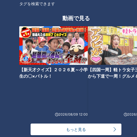
タグを検索できます
動画で見る
働きやすさは制度だけでは
子育て経験をキャリアに生
生まれない。大切なのは現
かす。16年の内勤から法人
場の小さな声
営業へ
me:tone
me:tone
ライフ
ライフ
2026/06/17 11:55
2026/06/13 11:55
【新天才クイズ】２０２６夏～小学
【四国一周】軽トラ女子
生活
me:tone
生活
me:tone
生の〇×バトル！
から下道で一周！グルメ
イブ⑳
2026/08/09 12:00
2026/
ガソリン高騰で家計がピン
「好き」だけじゃ決められ
チ…。働く女性の家計見直し
もっと見る
ない！年の差婚で直面す
術とは？無理なく貯蓄を増
る“現実”と、幸せを掴むた