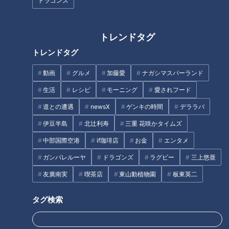
ドラゴンズ
話”でつくる働きやすい職場
仕事を両立する女性社員の
me:tone
me:tone
づくりとは
リアル
ライフ
ライフ
トレンドタグ
2026/07/04 11:55
2026/07/01 11:55
トレンドタグ
生活
me:tone
生活
me:tone
動画
グルメ
加藤愛
ナガシマスパーランド
生活
レシピ
モーニング
愛されフード
道との遭遇
newsX
ゲンキの時間
デララバ
伊豆半島
北辻利寿
三重 花咲かタイムズ
6月が分かれ道！ボーナスで
住民税決定通知書が届いた
中部国際空港
if珈琲店
お金
エンタメ
差がつく「貯まる人」と
ら「ふるさと納税」の始め
「消える人」の違い
どき！お金のプロが教え
ガンバレルーヤ
ドラゴンズ
ラグビー
三上悠亜
me:tone
me:tone
る“計画的ふるさと納税”の
ライフ
ライフ
友廣南実
喫茶店
東山動植物園
板東英二
ススメ
2026/06/27 11:55
2026/06/20 11:55
タグ検索
生活
me:tone
生活
me:tone