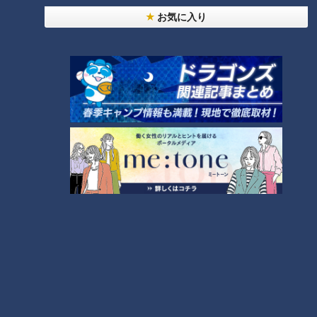
お気に入り
男性育休取得率100％はど
育休を取って初めて見え
う実現した？人事部が変え
た。男性社員が4か月間の育
た“職場の空気”
休で気づいたこと
me:tone
me:tone
ライフ
ライフ
2026/05/16 11:55
2026/05/13 11:55
生活
me:tone
生活
me:tone
「天職だと思う」“できな
「完璧を目指さない」時短
い”を伝える働き方。時短勤
勤務で店長になった女性の
務のまま店長になった女性
柔軟な働き方
me:tone
me:tone