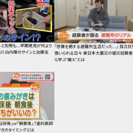
ると失明も…早期発見が何より
「想像を絶する避難所生活だった…」 孤立状
ぶ！白内障のサインと治療法
強いられる日々 東日本大震災の被災経験者
ら学ぶ“備え”とは
起床後」or「朝食後」？歯科医師
きのタイミングとは