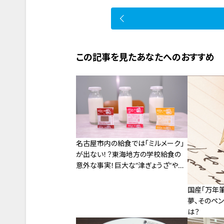
この記事を見たあなたへのおすすめ
名古屋市内の給食では「ミルメーク」
が出ない！？東海地方の学校給食の
意外な事実！巨大な“津ぎょうざ”や家
庭でも楽しめる“イカフライのレモン
煮”も
国産「万年
夢、そのペ
は？