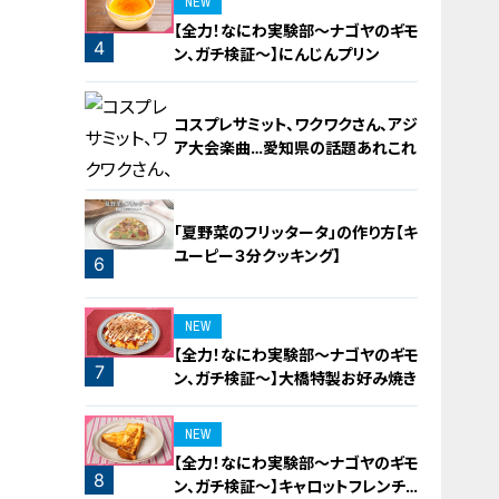
NEW
【全力！なにわ実験部～ナゴヤのギモ
4
ン、ガチ検証～】にんじんプリン
コスプレサミット、ワクワクさん、アジ
ア大会楽曲…愛知県の話題あれこれ
「夏野菜のフリッタータ」の作り方【キ
ユーピー３分クッキング】
6
5
NEW
【全力！なにわ実験部～ナゴヤのギモ
7
ン、ガチ検証～】大橋特製お好み焼き
NEW
【全力！なにわ実験部～ナゴヤのギモ
8
ン、ガチ検証～】キャロットフレンチ