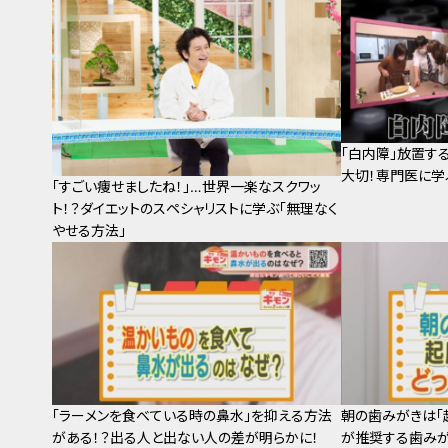
「白内障」放置す
大切！専門医に学
「すごい痩せましたね！」…世界一楽なスクワッ
ト！？ダイエットのスペシャリストに学ぶ「無理なく
やせる方法」
「ラーメンを食べている時の鼻水」を抑える方法
朝の歯みがきは「
がある！？出る人と出ない人の差が明らかに！
が推奨する歯みが