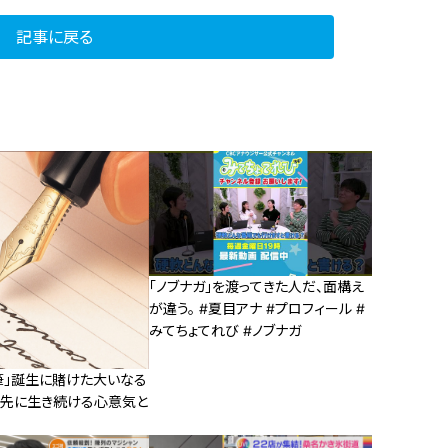
記事に戻る
「ノブナガ」を渡ってきた人だ、面構え
が違う。 #夏目アナ #プロフィール #
みてちょてれび #ノブナガ
筆」誕生に賭けた大いなる
ン先に生き続ける心意気と