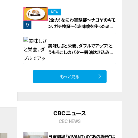
ロースト
NEW
【全力！なにわ実験部～ナゴヤのギモ
9
ン、ガチ検証～】赤味噌を使ったミル
フィーユ味噌トンカツ
美味しさと栄養、ダブルでアップ！と
うもろこしのバター醤油炊き込みご
飯
もっと見る
10
CBCニュース
CBC NEWS
日曜劇場｢VIVANT｣の“あの場所”は