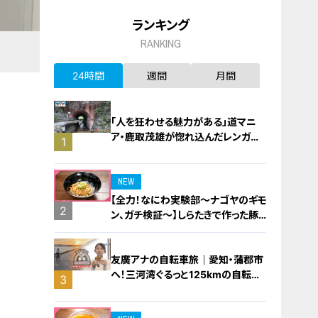
ランキング
RANKING
24時間
週間
月間
「人を狂わせる魅力がある」道マニ
ア・鹿取茂雄が惚れ込んだレンガの
1
橋梁とは？未公開の道3選
NEW
【全力！なにわ実験部～ナゴヤのギモ
2
ン、ガチ検証～】しらたきで作った豚
バラミンチの油そば
友廣アナの自転車旅｜愛知・蒲郡市
へ！三河湾ぐるっと125kmの自転車
3
旅！【チャント！特集】