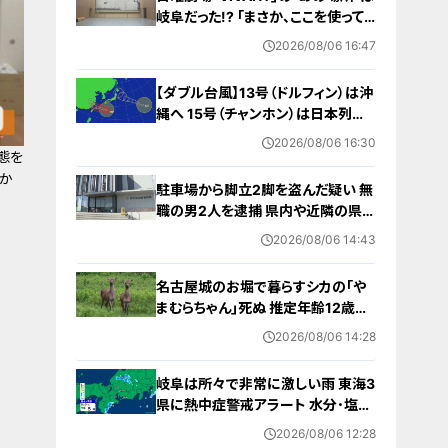
岐阜だった!? ｢まさか、ここを使って
いるとは…｣ ロケ地にはファンの姿
2026/08/06 16:47
が
【ダブル台風】13号（ドルフィン）は沖
縄へ 15号（チャンホン）は日本列島
接近か その後を追う“雨雲”も日本へ
2026/08/06 16:30
やってくる？ 進路予想 雨シミュレー
態を
ション
か
駐車場から脚立2脚を盗んだ疑い 無
職の男2人を逮捕 県内や近隣の県で
相次ぐ窃盗事件との関連は… 愛知
2026/08/06 14:43
名古屋城のお堀で暮らすシカの｢や
まむらちゃん｣死ぬ 推定年齢12歳以
上 7月半ばから体調不良 母親とみら
2026/08/06 14:28
れる｢もみじちゃん｣は元気に暮らす
岐阜は所々で非常に激しい雨 東海3
県に熱中症警戒アラート 水分･塩分
補給など対策を 愛知･名古屋･岐阜･
2026/08/06 12:28
三重の天気予報（8/6 昼）