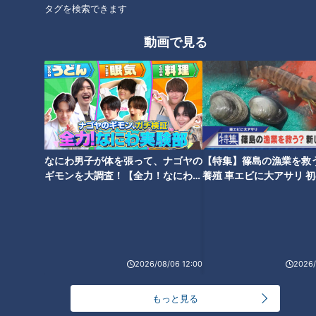
タグを検索できます
動画で見る
ここぞというゲームを落とした
“守護神”松山が咆えた！“沢村
致命的な勝負弱さ～井上竜２０
賞”大野が魅せた！～井上竜２０
２５総括（采配編）
２５総括（投手編）
なにわ男子が体を張って、ナゴヤの
【特集】篠島の漁業を救
ギモンを大調査！【全力！なにわ実
養殖 車エビに大アサリ 
験部～ナゴヤのギモン、ガチ検証
【newsX】
～】
ドラゴンズに必要なものは、優
やればできる！ドラゴンズ２軍
勝球団から学ぶ目に見えない部
が優勝、１軍も逆転勝ち、９月
分
ラストサンデーに沸く
2026/08/06 12:00
2026/
もっと見る