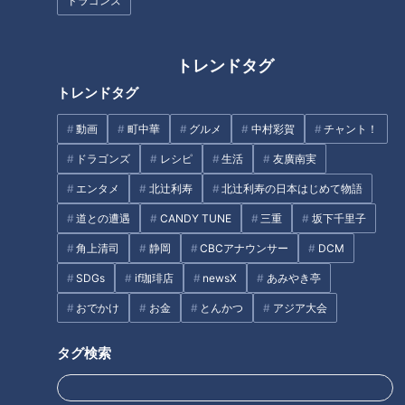
を付けたい！」ドラゴンズ遊撃
ャンプ終了！様々な改革に選手
ドラゴンズ
のレギュラー候補筆頭 土田龍
も手応えバッチリ！
空に一問一答
トレンドタグ
トレンドタグ
動画
町中華
グルメ
中村彩賀
チャント！
『投げるってなったら自分が一
「鬼まんじゅう」の作り方【キ
ドラゴンズ
レシピ
生活
友廣南実
番だぞって気持ちでこの1年間過
ユーピー３分クッキング】
エンタメ
北辻利寿
北辻利寿の日本はじめて物語
ごせよ』草加勝のリハビリを支
えた時代を超える言葉
道との遭遇
CANDY TUNE
三重
坂下千里子
タグ
角上清司
静岡
CBCアナウンサー
DCM
SDGs
if珈琲店
newsX
あみやき亭
スポーツ
中日ドラゴンズ
コラム
おでかけ
お金
とんかつ
アジア大会
タグ検索
オススメ関連コンテンツ