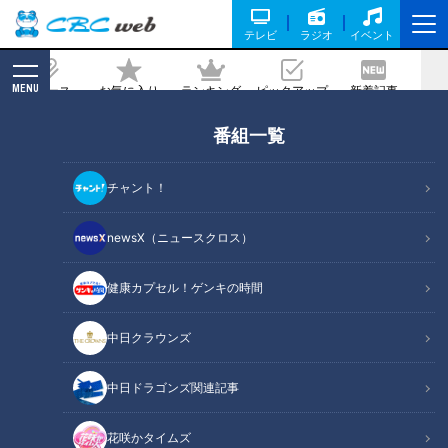
テレビ
ラジオ
イベント
MENU
ニュース
お気に入り
ランキング
ピックアップ
新着記事
CBC MAGAZINE
番組一覧
崩れた“４番・石川”そして“二・三遊
間”構想の誤算～井上竜２０２５総括
チャント！
（野手編）
newsX（ニュースクロス）
記事に戻る
健康カプセル！ゲンキの時間
中日クラウンズ
中日ドラゴンズ関連記事
花咲かタイムズ