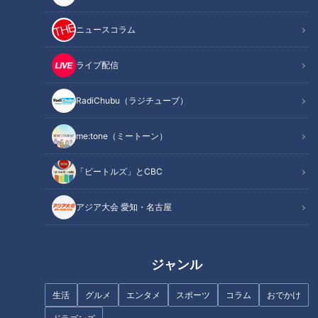
記事に戻る
ニュースコラム
この記事を見たあなたへのおすすめ
ライブ配信
RadiChubu（ラジチューブ）
me:tone（ミートーン）
来季は期待の背番号7へ！二軍
地名しりとりの旅！クリアの地
「ビートルズ」とCBC
スタートから四番打者も務めた
「愛知県蒲郡」を満喫 続けて岐
竜の強打者・福永裕基の成長の
阜・三重も連続クリアなる
アジア大会 愛知・名古屋
シーズンを振り返る！
か！？
ジャンル
生活
グルメ
エンタメ
スポーツ
コラム
おでかけ
「ショートにこだわり背番号6
立浪ドラゴンズ、鍛錬の秋季キ