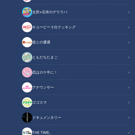
太田×石井のデララバ
キユーピー３分クッキング
石川昂弥選手(C)CBCテレビ
道との遭遇
この記事の画像
（全6枚）
ともだちたまご
恋はロケ中に！
アナウンサー
ゴゴスマ
ドキュメンタリー
THE TIME,