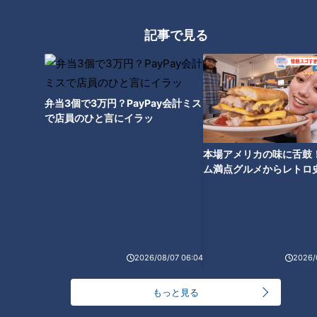
記事で見る
その采配は本当にポジティブだ
ったのか？井上ドラゴンズ本拠
地での戦い終える
弁当3個で3万円？PayPay会計ミス
で店員のひと言にイラッ
本場アメリカの味に舌鼓
ム満点グルメからレトロ
で！愛知・東海市の感動
選
2026/08/07 06:04
2026/
ランキング
もっと見る
RANKING