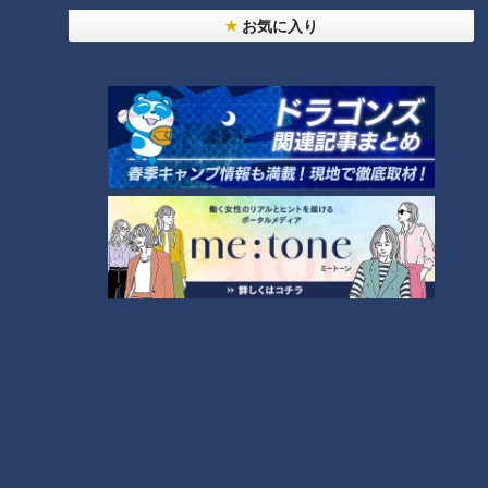
お気に入り
24時間
週間
月間
20代男性「この世から消えろ」と書き込んだ人物
は～配信型ドキュメンタリー「ピエロと呼ばれた息
1
子」第１４０話
【全力！なにわ実験部～ナゴヤのギモン、ガチ検証
～】キャロットフレンチロースト
2
もっと見る
CBCニュース
CBC NEWS
小学校講師の男(38)を児童ポルノ所持の疑いで逮
捕 三重県