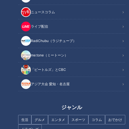
この記事を見たあなたへのおすすめ
ニュースコラム
ライブ配信
RadiChubu（ラジチューブ）
「風来坊」の手羽先レシピを大
名古屋No.1人気グルメ「ひつま
me:tone（ミートーン）
公開！名古屋の”元祖”を自宅で
ぶし」はなぜ生まれた？発祥の
再現！
店が150年続く秘伝のタレの逸
話をテレビ初公開！？
「ビートルズ」とCBC
アジア大会 愛知・名古屋
ジャンル
手羽先の秘密は「幻のコショ
大須で味わう新感覚の手羽先！
生活
グルメ
エンタメ
スポーツ
コラム
おでかけ
ウ」！？世界の山ちゃんに密
豊富なフレーバーが人気の「手
着！1日16万羽をさばくタイの