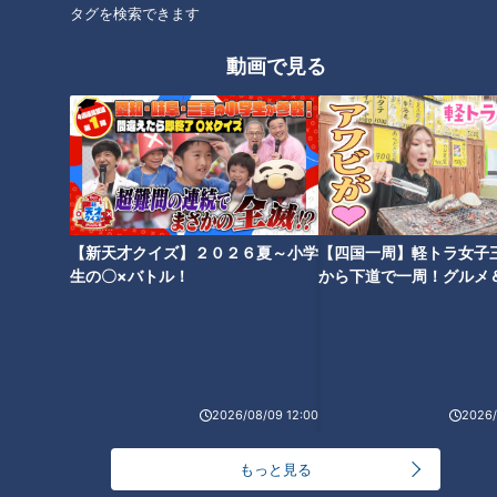
タグを検索できます
オススメ関連コンテンツ
動画で見る
風来坊の「元祖手羽先唐揚げ」
大須で味わう新感覚の手羽先！
【新天才クイズ】２０２６夏～小学
【四国一周】軽トラ女子
は食材の発注ミスから生まれ
豊富なフレーバーが人気の「手
生の〇×バトル！
から下道で一周！グルメ
た！？
羽先むすめ」
イブ⑳
2026/08/09 12:00
2026/
もっと見る
手羽先の秘密は「幻のコショ