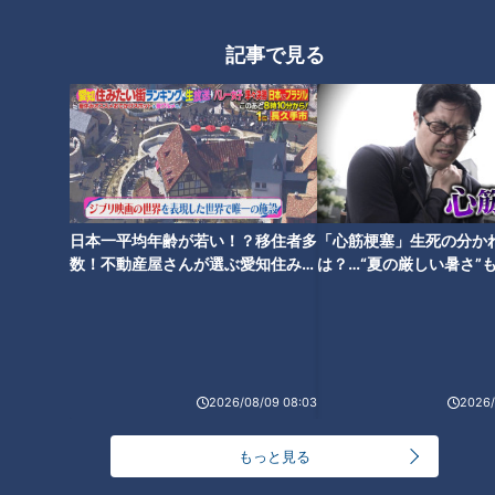
ウ」！？世界の山ちゃんに密
着！1日16万羽をさばくタイの
記事で見る
「世界の山ちゃん」の店名に隠
巨大鶏肉工場に爆笑問題・太田
されたネーミング秘話とは？ 名
光も驚き
物「幻の手羽先」に秘められた
ヒストリーも深掘り
日本一平均年齢が若い！？移住者多
「心筋梗塞」生死の分か
数！不動産屋さんが選ぶ愛知住みた
は？…“夏の厳しい暑さ”
い街ランキング1位は？
に！発症前のキケンなサ
デララバが調査！「世界の山ち
法
ゃん」最新人気メニューランキ
ング！
2026/08/09 08:03
2026/
もっと見る