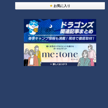
お気に入り
ランキング
RANKING
24時間
週間
月間
NEW
「心筋梗塞」生死の分かれ道は？…“夏の厳しい暑
1
さ”もきっかけに！発症前のキケンなサインと対処
法
「すごい痩せましたね！」…世界一楽なスクワッ
ト！？ダイエットのスペシャリストに学ぶ「無理な
2
くやせる方法」