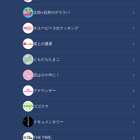
太田×石井のデララバ
CBCテレビ：画像「デララバ」
キユーピー３分クッキング
この記事の画像
（全5枚）
道との遭遇
ともだちたまご
恋はロケ中に！
アナウンサー
ゴゴスマ
ドキュメンタリー
記事に戻る
THE TIME,