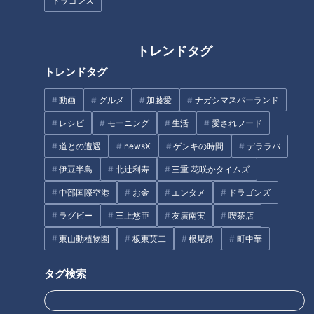
ドラゴンズ
羽先むすめ」
巨大鶏肉工場に爆笑問題・太田
光も驚き
トレンドタグ
トレンドタグ
動画
グルメ
加藤愛
ナガシマスパーランド
レシピ
モーニング
生活
愛されフード
入社2年目さわやかアナウンサ
道との遭遇
newsX
ゲンキの時間
デララバ
ーが、その町に根付く、地元で
人気の味を調査！喫茶店のモー
伊豆半島
北辻利寿
三重 花咲かタイムズ
「世界の山ちゃん」の店名に隠
ニングで有名な愛知県一宮市
されたネーミング秘話とは？ 名
中部国際空港
お金
エンタメ
ドラゴンズ
の“愛されフード”とは？
物「幻の手羽先」に秘められた
ラグビー
三上悠亜
友廣南実
喫茶店
ヒストリーも深掘り
タグ
東山動植物園
板東英二
根尾昂
町中華
グルメ
レシピ
手羽先
タグ検索