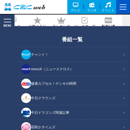
テレビ
ラジオ
イベント
MENU
ニュース
お気に入り
ランキング
ピックアップ
新着記事
CBC MAGAZINE
番組一覧
風来坊風の手羽先 作り方
チャント！
記事に戻る
newsX（ニュースクロス）
健康カプセル！ゲンキの時間
中日クラウンズ
中日ドラゴンズ関連記事
花咲かタイムズ