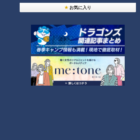
お気に入り
ランキング
RANKING
24時間
週間
月間
NEW
「心筋梗塞」生死の分かれ道は？…“夏の厳しい暑
1
さ”もきっかけに！発症前のキケンなサインと対処
法
NEW
モーニング娘。‘26井上春華がハロメンで仲良くし
たいと思っている人は？