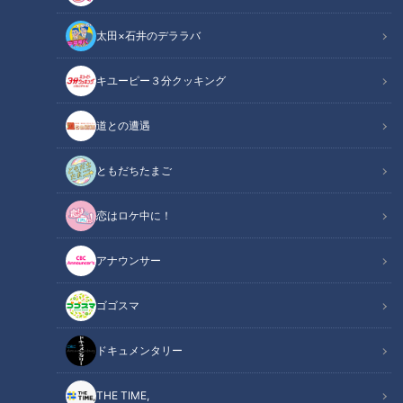
太田×石井のデララバ
CBCテレビ：画像「デララバ」
キユーピー３分クッキング
この記事の画像
（全5枚）
道との遭遇
ともだちたまご
恋はロケ中に！
アナウンサー
ゴゴスマ
ドキュメンタリー
記事に戻る
THE TIME,