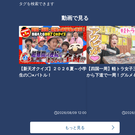
タグを検索できます
オススメ関連コンテンツ
動画で見る
風来坊の「元祖手羽先唐揚げ」
大須で味わう新感覚の手羽先！
【新天才クイズ】２０２６夏～小学
【四国一周】軽トラ女子
は食材の発注ミスから生まれ
豊富なフレーバーが人気の「手
生の〇×バトル！
から下道で一周！グルメ
た！？
羽先むすめ」
イブ⑳
2026/08/09 12:00
2026/
もっと見る
手羽先の秘密は「幻のコショ