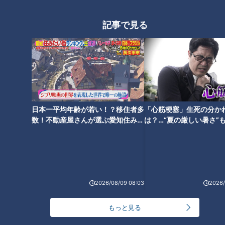
ウ」！？世界の山ちゃんに密
着！1日16万羽をさばくタイの
記事で見る
「世界の山ちゃん」の店名に隠
巨大鶏肉工場に爆笑問題・太田
されたネーミング秘話とは？ 名
光も驚き
物「幻の手羽先」に秘められた
ヒストリーも深掘り
日本一平均年齢が若い！？移住者多
「心筋梗塞」生死の分か
数！不動産屋さんが選ぶ愛知住みた
は？…“夏の厳しい暑さ”
い街ランキング1位は？
に！発症前のキケンなサ
デララバが調査！「世界の山ち
法
ゃん」最新人気メニューランキ
ング！
2026/08/09 08:03
2026/
もっと見る