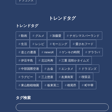
ドラゴンズ
羽先むすめ」
巨大鶏肉工場に爆笑問題・太田
光も驚き
トレンドタグ
トレンドタグ
動画
グルメ
加藤愛
ナガシマスパーランド
生活
レシピ
モーニング
愛されフード
入社2年目さわやかアナウンサ
道との遭遇
newsX
ゲンキの時間
デララバ
ーが、その町に根付く、地元で
人気の味を調査！喫茶店のモー
伊豆半島
北辻利寿
三重 花咲かタイムズ
「世界の山ちゃん」の店名に隠
ニングで有名な愛知県一宮市
されたネーミング秘話とは？ 名
中部国際空港
お金
エンタメ
ドラゴンズ
の“愛されフード”とは？
物「幻の手羽先」に秘められた
ラグビー
三上悠亜
友廣南実
喫茶店
ヒストリーも深掘り
タグ
東山動植物園
板東英二
根尾昂
町中華
グルメ
レシピ
手羽先
タグ検索