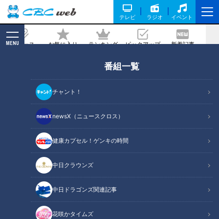
テレビ
ラジオ
イベント
MENU
ニュース
お気に入り
ランキング
ピックアップ
新着記事
CBC MAGAZINE
番組一覧
風来坊風の手羽先 作り方
チャント！
記事に戻る
newsX（ニュースクロス）
健康カプセル！ゲンキの時間
中日クラウンズ
中日ドラゴンズ関連記事
花咲かタイムズ