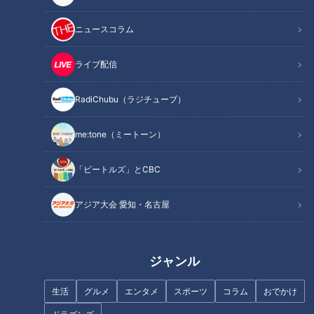
この記事を見たあなたへのおすすめ
ニュースコラム
ライブ配信
RadiChubu（ラジチューブ）
「風来坊」の手羽先レシピを大
名古屋No.1人気グルメ「ひつま
me:tone（ミートーン）
公開！名古屋の”元祖”を自宅で
ぶし」はなぜ生まれた？発祥の
再現！
店が150年続く秘伝のタレの逸
話をテレビ初公開！？
「ビートルズ」とCBC
アジア大会 愛知・名古屋
ジャンル
手羽先の秘密は「幻のコショ
大須で味わう新感覚の手羽先！
生活
グルメ
エンタメ
スポーツ
コラム
おでかけ
ウ」！？世界の山ちゃんに密
豊富なフレーバーが人気の「手
着！1日16万羽をさばくタイの