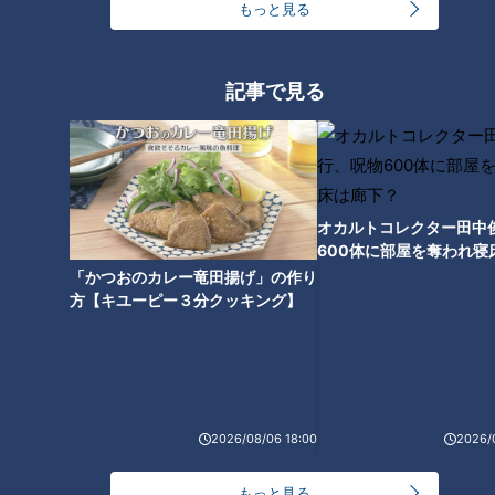
もっと見る
透けないブラジャーの色は
記事で見る
何！？透けにくい下着の選び方
を専門家が解説！
オカルトコレクター田中
600体に部屋を奪われ寝
下？
「かつおのカレー竜田揚げ」の作り
方【キユーピー３分クッキング】
2026/08/06 18:00
2026/
ランキング
RANKING
もっと見る