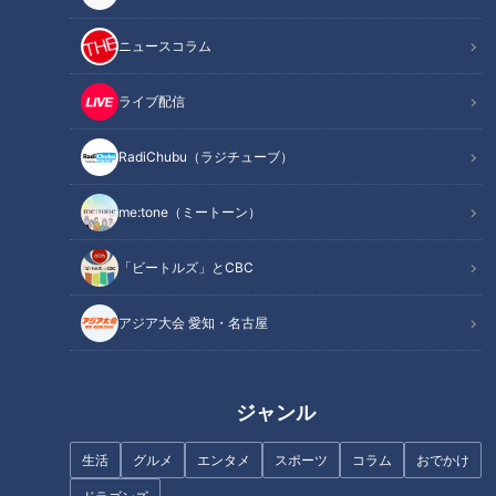
記事に戻る
ニュースコラム
この記事を見たあなたへのおすすめ
ライブ配信
RadiChubu（ラジチューブ）
me:tone（ミートーン）
フランス人は菓子店「シャトレ
ーゼ」の店名に顔を赤らめる？
おいしいのになぜ注文されな
「ビートルズ」とCBC
い！？人気ファミレス「ガス
ト」の“埋もれメニュー”を調
アジア大会 愛知・名古屋
査！「チーズINハンバーグ」の
食べ方アレンジも
ジャンル
生活
グルメ
エンタメ
スポーツ
コラム
おでかけ
「糖尿病」夏の食生活に注
朝の歯みがきは「起床後」