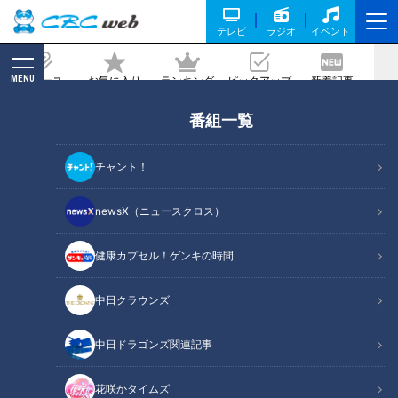
テレビ
ラジオ
イベント
MENU
ニュース
お気に入り
ランキング
ピックアップ
新着記事
CBC MAGAZINE
番組一覧
「オナラを我慢すると口から出てく
る」！？オナラが臭くなってしまう原因
チャント！
や溜めないようにする方法を徹底調査
newsX（ニュースクロス）
記事に戻る
健康カプセル！ゲンキの時間
中日クラウンズ
中日ドラゴンズ関連記事
花咲かタイムズ