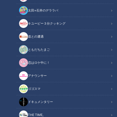
太田×石井のデララバ
キユーピー３分クッキング
CBCテレビ：画像『チャント！』
道との遭遇
この記事の画像
（全6枚）
ともだちたまご
恋はロケ中に！
アナウンサー
ゴゴスマ
ドキュメンタリー
THE TIME,