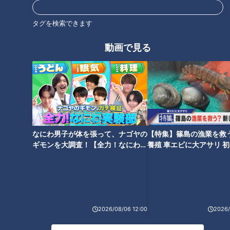
タグを検索できます
動画で見る
「秋はなぜ食欲がわくの？」食
「ラーメンを食べている時の鼻
欲の秋には理由があった！止ま
水」を抑える方法がある！？出
らない食欲と体重増加を防ぐコ
る人と出ない人の差が明らか
ツとは
に！
なにわ男子が体を張って、ナゴヤの
【特集】篠島の漁業を救
ギモンを大調査！【全力！なにわ実
養殖 車エビに大アサリ 
験部～ナゴヤのギモン、ガチ検証
【newsX】
「お父さん早く出て！」男性が
朝の歯みがきは「起床後」
～】
トイレにこもるのには理由があ
or「朝食後」？歯科医師が推奨
った！？トイレ研究家が語るそ
する歯みがきのタイミングとは
の理由とは？
2026/08/06 12:00
2026/