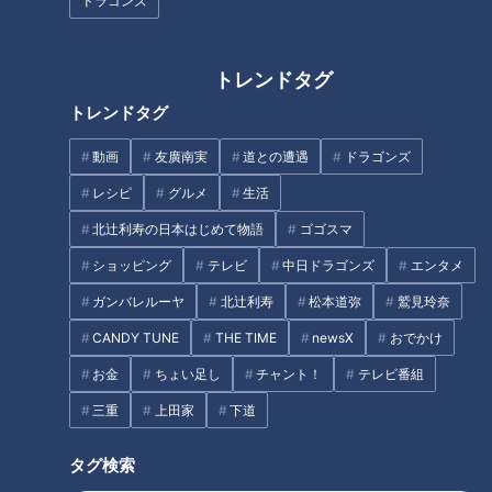
意！…血糖値スパイクが起きて
or「朝食後」？歯科医師が推奨
ドラゴンズ
いるサインは？糖尿病の予防・
する歯みがきのタイミングとは
改善法
トレンドタグ
トレンドタグ
動画
友廣南実
道との遭遇
ドラゴンズ
「お父さん早く出て！」男性が
レシピ
グルメ
生活
冷たいもので頭が“キーン”とな
トイレにこもるのには理由があ
るのはなぜ？「アイスクリーム
北辻利寿の日本はじめて物語
ゴゴスマ
った！？トイレ研究家が語るそ
頭痛」のメカニズムと対処法を
の理由とは？
ショッピング
テレビ
中日ドラゴンズ
エンタメ
ご紹介
タグ
ガンバレルーヤ
北辻利寿
松本道弥
鷲見玲奈
CANDY TUNE
THE TIME
newsX
おでかけ
生活
チャント！
お金
ちょい足し
チャント！
テレビ番組
三重
上田家
下道
オススメ関連コンテンツ
タグ検索