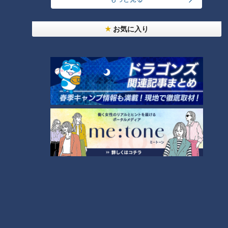
24時間
週間
月間
お気に入り
「人を狂わせる魅力がある」道マニア・鹿取茂雄が
惚れ込んだレンガの橋梁とは？未公開の道3選
1
友廣アナの自転車旅｜愛知・蒲郡市へ！三河湾ぐる
っと125kmの自転車旅！【チャント！特集】
2
【全力！なにわ実験部～ナゴヤのギモン、ガチ検証
～】しらたきで作った豚バラミンチの油そば
3
【全力！なにわ実験部～ナゴヤのギモン、ガチ検証
～】にんじんプリン
4