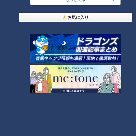
お気に入り
CBCテレビ『花咲かタイムズ』うなずキング
東海地方最大級のスパリゾート「湯～とぴあ宝」（入館料：大
人2,400円、子ども600円、3歳以下無料／土日祝は別料金）
は、露天風呂に内風呂をあわせ30種類のお風呂が楽しめる地
元の人たちに大人気のスパリゾート。充実のキッズスペースや
シアタールーム、卓球台も完備しているので一日楽しめます。