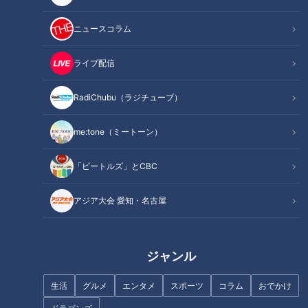
オススメ関連コンテンツ
ニュースコラム
最新サウナが続々登場！リニューアオープンした
ライブ配信
「キャナルリゾート」
RadiChubu（ラジチューブ）
me:tone（ミートーン）
「ビートルズ」とCBC
アジア大会 愛知・名古屋
ジャンル
CBCテレビ『花咲かタイムズ』うなずキング
生活
グルメ
エンタメ
スポーツ
コラム
おでかけ