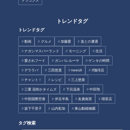
ドラゴンズ
日本最大級の広さを誇る温浴施設「キャナルリゾート」（入泉
料：大人900円、子ども350円、3歳以下無料／土日祝は別料
金）は施設が大充実。壺湯や寝転びの湯など天然温泉を使用し
トレンドタグ
た露天風呂が5種類に、泳げる水風呂、一度に60人が入れる巨
トレンドタグ
大サウナがそろいます。
動画
グルメ
加藤愛
道との遭遇
ナガシマスパーランド
モーニング
生活
愛されフード
ガンバレルーヤ
ゲンキの時間
デララバ
三田悠貴
newsX
if珈琲店
チャント！
レシピ
三上悠亜
三重 花咲かタイムズ
下呂温泉
中田翔
中部国際空港
伊豆半島
友廣南実
喫茶店
坂下千里子
山内彩加
東山動植物園
CBCテレビ『花咲かタイムズ』うなずキング
タグ検索
今年4月にリニューアルオープンし、4歳以上から入れる岩盤