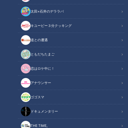
太田×石井のデララバ
CBCテレビ『花咲かタイムズ』うなずキング
キユーピー３分クッキング
花咲かタイムズ
道との遭遇
うなずキング
ともだちたまご
名古屋が誇る二大スーパー銭湯「キャナルリゾート」（中川
恋はロケ中に！
区）と「湯～とぴあ宝」（南区）の進化が止まらない！新登場
の最新サウナや、本格的なグルメを体験リポートしました。
アナウンサー
INDEX
ゴゴスマ
最新サウナが続々登場！リニューアオープンした「キャナ
ドキュメンタリー
ルリゾート」
サウナに芸人登場！？最新エンタメ銭湯「湯～とぴあ宝」
THE TIME,