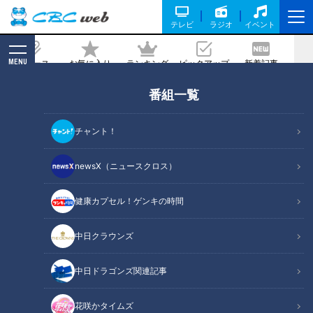
テレビ
ラジオ
イベント
MENU
ニュース
お気に入り
ランキング
ピックアップ
新着記事
CBC MAGAZINE
番組一覧
歌って踊れる新感覚サウナ！本格的グル
メも充実！進化が止まらない名古屋の二
チャント！
大スーパー銭湯
newsX（ニュースクロス）
2024/10/29 17:04
2024年10月26日放送
健康カプセル！ゲンキの時間
中日クラウンズ
中日ドラゴンズ関連記事
花咲かタイムズ