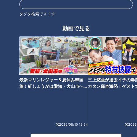
浴エリアや最新サウナが続々登場！本格的なテントサウナに、
タグを検索できます
透明なドーム状のサウナのほか、名古屋市内では珍しい樽型の
サウナ小屋「バレルサウナ」が新たに仲間入りしました。注目
動画で見る
は、マイナス20度の極寒サウナ「THE COOL GANG」。発汗
後のクールダウンにオススメ！
最新マリンレジャー＆夏休み韓国
三上悠亜が過去イチの爆
旅！紅しょうがは愛知・犬山市へ
カタン森本激怒！ゲスト
【花咲かタイムズ】
【ともだちたまご】
2026/08/10 12:24
2026/
CBCテレビ『花咲かタイムズ』うなずキング