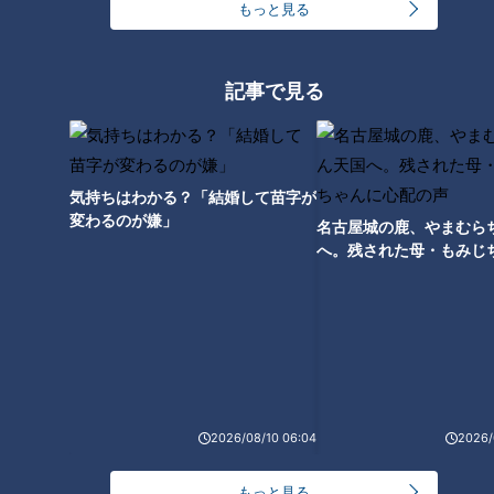
もっと見る
また、きらびやかな照明が特徴の新感覚サウナ「FUNKY
SAUNA」も新登場。爆音の音楽に合わせて歌って踊れるクラ
ブサウナは、オートロウリュで楽しく発汗できます。新登場の
記事で見る
「キャナル横丁」には、屋台村のような空間に8店舗のグルメ
が勢ぞろい。ひつまぶしや手羽先の唐揚げなどの名古屋名物は
もちろん、新鮮な海鮮の浜焼きまで堪能できます。
気持ちはわかる？「結婚して苗字が
変わるのが嫌」
名古屋城の鹿、やまむら
キャナルリゾート
へ。残された母・もみじ
住所：名古屋市中川区玉川町4-1
配の声
電話：052-661-9876
サウナに芸人登場！？最新エンタメ銭湯「湯～と
ぴあ宝」
2026/08/10 06:04
2026/
もっと見る