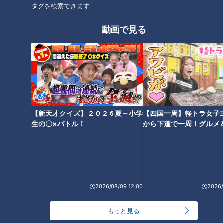
ほんと、初めてですよ」
でネタ合戦な暴走ストーリ
タグを検索できます
ー！？
動画で見る
保阪尚希【スジナシ】サイレン
三浦友和【スジナシ】超自然演
ト芝居最長！？鶴瓶「黙る勇気
技に弄ばれる鶴瓶「飽きてんね
っているんですよ」
んて！」
【新天才クイズ】２０２６夏～小学
【四国一周】軽トラ女子
タグ
生の〇×バトル！
から下道で一周！グルメ
イブ⑳
動画
エンタメ
イッセー尾形
スジナシ
笑福亭鶴瓶
2026/08/09 12:00
2026/
番組紹介
もっと見る
鶴瓶のスジナシ