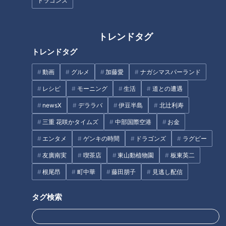
ドラゴンズ
この記事を見たあなたへのおすすめ
トレンドタグ
トレンドタグ
動画
グルメ
加藤愛
ナガシマスパーランド
レシピ
モーニング
生活
道との遭遇
山本學【スジナシ】鶴瓶「あん
つみきみほ【スジナシ】鶴瓶
newsX
デララバ
伊豆半島
北辻利寿
な人に手をつけるなんて、バレ
「片意地な人や…」私のやり方
三重 花咲かタイムズ
中部国際空港
お金
るの丸わかり」
に抵抗があるなら他の教師に…
エンタメ
ゲンキの時間
ドラゴンズ
ラグビー
友廣南実
喫茶店
東山動植物園
板東英二
根尾昂
町中華
藤田朋子
見逃し配信
タグ検索
左とん平【スジナシ】独特な空
片岡鶴太郎【スジナシ】鶴瓶
気感！鶴瓶「この終わり方は、
「やっぱりお笑いやなぁ」まる