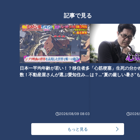
「鶴瓶のスジナシ」動画
記事で見る
笑福亭鶴瓶とゲストがその日に知らされるセットの中で、台本（＝
スジ）ナシ・打合せナシ・ＮＧナシのぶっつけ本番で“即興ドラ
マ”を演じるバラエティ番組「スジナシ」。1998年にCBCテレビで
放送を開始し、2011年からは番組名を「鶴瓶のスジナシ」に。進
行役にフリーアナウンサーの中井美穂さんが加わりました。その
後、2014年に番組は終了し、現在は定期的に舞台公演が開かれて
います。
その魅力は、意外なストーリー展開や、想像を絶する結末など、台
日本一平均年齢が若い！？移住者多
「心筋梗塞」生死の分か
本が無いからこそ生み出される多様なドラマ。お互いの意思が上手
数！不動産屋さんが選ぶ愛知住みた
は？…“夏の厳しい暑さ”
く通じ合ったことで生まれた名作や意思の疎通が出来なかったこと
い街ランキング1位は？
に！発症前のキケンなサ
で生まれた快作…絶対に先がよめないハラハラドキドキ感で多くの
法
人の支持を得てきました。
そんなスジナシの名作・傑作選がYouTubeにて再び楽しめることに
なりました。毎週金曜20時に１話ずつ追加されていきます。是非
2026/08/09 08:03
2026/
ご期待ください。
もっと見る
ホームページ
番組サイト