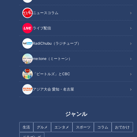
ードであった。しかし鶴瓶が「これは盗まれた絵なんですよ
ね」と早速仕掛ける。しかしイッセーは、「この絵は神戸で鶴
ニュースコラム
瓶の父親に貨したお金の担保だった。」と言う。鶴瓶はそれに
満足せず「さっき私が訪ねて来た時、奥さんが青い顔になって
ライブ配信
奥に逃げるようにして行きましたけど？」と更に追い詰める。
RadiChubu（ラジチューブ）
鶴瓶は、最終的にイッセ ーの妻は鶴瓶の父親の愛人であった
という状況に持ち込んだ。
me:tone（ミートーン）
「あなたの奥さんが僕 の家庭をめちゃくちゃにした。」と訴
「ビートルズ」とCBC
える鶴瓶。それに対してイッセーは、「それは 昔のことでし
ょ。だからと言って私の家庭まで壊さないでください。」と穏
アジア大会 愛知・名古屋
便にしよ うとする。「じゃ、この絵は持って帰っていただい
ても結構です。どうぞ持って行っ てください！」と最終的に
は鶴瓶に譲るのだが・・・。いつもは受け身になる鶴瓶が徹底
ジャンル
的に攻めに回るスジナシになった。
生活
グルメ
エンタメ
スポーツ
コラム
おでかけ
この記事の画像を見る