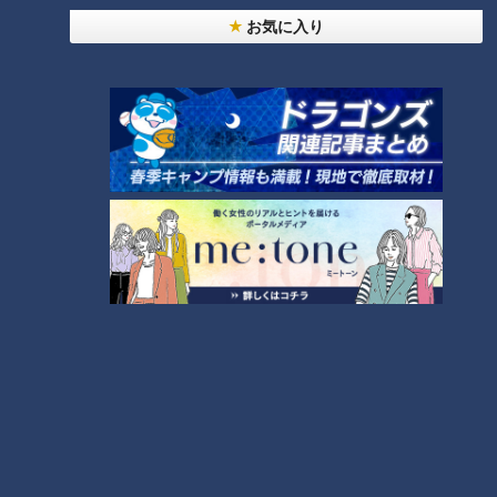
お気に入り
オススメ関連コンテンツ
【川野太郎】「なんでこんなス
【涼風真世】もて遊ばれる？鶴
タートやねん！」鶴瓶、謎設定
瓶大興奮「みんな経験ないです
に思わず絶叫！
か！？」