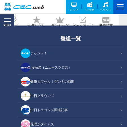
テレビ
ラジオ
イベント
MENU
ニュース
お気に入り
ランキング
ピックアップ
新着記事
CBC MAGAZINE
番組一覧
イッセー尾形【スジナシ】鶴瓶思わず
「初めてこんな興奮したわ」売り芝居に
チャント！
買い芝居！
newsX（ニュースクロス）
2023/08/04 20:00
健康カプセル！ゲンキの時間
中日クラウンズ
中日ドラゴンズ関連記事
花咲かタイムズ