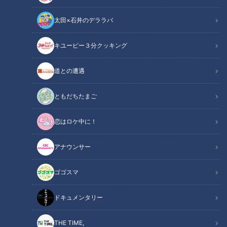
太田×石井のデララバ
キユーピー３分クッキング
鶴瓶のスジナシ
「鶴瓶のスジナシ」動画
道との遭遇
【2000年8月4日初回放送】
ともだちたまご
今回のゲストはイッセー尾形。舞台の設定は『玄関で男２人』
恋はロケ中に！
スタジオには絵画や壷などが飾られている屋敷の玄関が作られ
た。イッセー尾形は上がり框に座り、鶴瓶は壁に掛かっている
アナウンサー
絵画を眺めているところからスタートした。
ゴゴスマ
最初はどちらが家主 なのかわからない状況だった。鶴瓶は絵
画を見ながら「これは、間違い無く親父が描いたものです。」
ドキュメンタリー
と言う。「こっちへお茶、持ってきますか？」というイッセー
尾形の台詞で家主が決定する。当初は、絵の話しで和やかなム
THE TIME,