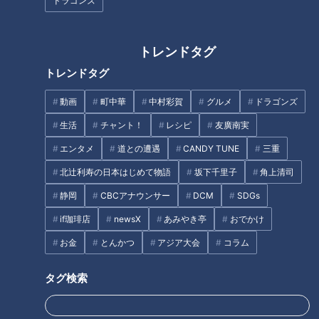
ドラゴンズ
「パロマ瑞穂スタジアムで取った席がアウェイ指定席の真上の
ブロック！真下からは町田サポの鳴りやまない応援、通路を挟
トレンドタグ
んだ席からは熱心に町田のサポートソングを歌い続けるお嬢さ
トレンドタグ
ん。自分がいたブロックは大半がグランパスサポなのに得点シ
ーン以外は静かな席でした」（Aさん）
動画
町中華
中村彩賀
グルメ
ドラゴンズ
生活
チャント！
レシピ
友廣南実
Aさんは失点してすぐ取り返したことなどをを評価しつつ、ボ
エンタメ
道との遭遇
CANDY TUNE
三重
ールを追いかけるべきところや相手のゴールで足が止まるシー
北辻利寿の日本はじめて物語
坂下千里子
角上清司
ンは課題だと指摘。この意見には城所も同意。
静岡
CBCアナウンサー
DCM
SDGs
城所「本当にね、失点してすぐ取り返すって本当に大切なの。
if珈琲店
newsX
あみやき亭
おでかけ
良くできたと思う、でも得点された時は切り替えが難しいか
お金
とんかつ
アジア大会
コラム
ら、この辺りはしっかりして行ってほしいと思いますね」
タグ検索
ここ最近、FC町田ゼルビアに敗れることが多かったグランパ
スですが、第1戦はサポーターも納得のいく結果だったようで