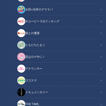
月8日放送のＣＢＣラジオ『城所杏由音のグランパスタイム』
太田×石井のデララバ
では、城所杏由音（あゆね）がFC町田ゼルビアとの戦いぶり
を振り返りました。
キユーピー３分クッキング
関連リンク
この記事をradiko（ラジコ）で聴く
道との遭遇
ともだちたまご
INDEX
恋はロケ中に！
第1戦は引き分け
高嶺選手がグランパスを救った
アナウンサー
第2戦は延長の末敗れる
オススメ関連コンテンツ
ゴゴスマ
ドキュメンタリー
第1戦は引き分け
THE TIME,