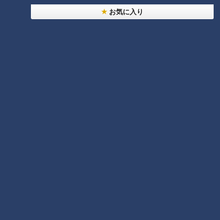
（葉月智世）
お気に入り
この記事の画像を見る
この記事を見たあなたへのおすすめ
名古屋グランパスから出た意外
な移籍
ワールドカップ開幕！日本代表
ここまで2試合の戦いぶりはど
うだった？