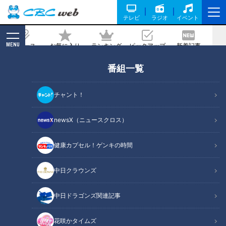
テレビ
ラジオ
イベント
MENU
ニュース
お気に入り
ランキング
ピックアップ
新着記事
CBC MAGAZINE
番組一覧
プレーオフラウンド6位。グランパスの
戦いぶりは？
チャント！
2026/06/13 05:46
newsX（ニュースクロス）
健康カプセル！ゲンキの時間
RadiChubu（ラジチューブ）
城所あゆねのグランパスタイム
中日クラウンズ
名古屋グランパスは、百年構想リーグ地域リーグラウンドは
中日ドラゴンズ関連記事
WEST3位となり、EAST3位のFC町田ゼルビアとホーム＆ア
ウェイで対戦。結果合計得点で敗れ、6位で終わりました。6
花咲かタイムズ