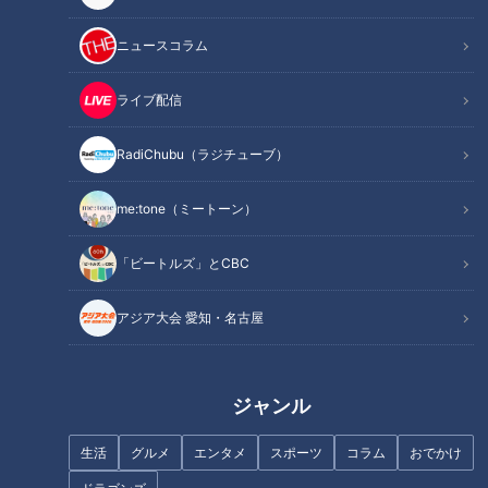
5月30日、グランパスのホームであるパロマ瑞穂スタジアムで
開催された、プレーオフラウンド第1戦・FC町田ゼルビア戦は
ニュースコラム
2-2のドロー。
1点先制され、すぐに同点に追いつくも、また先行されて試合
ライブ配信
終了間際にまた追いつくという展開。
RadiChubu（ラジチューブ）
城所「よくドローにしたなと。最後の最後で、MF高嶺朋樹選
me:tone（ミートーン）
手のゴラッソは素晴らしかったですね」
「ビートルズ」とCBC
どう攻めようかとグランパスの選手間でボールをパスし合って
いる状況で、ゼルビアの選手もしっかりとゴール前の守備を固
アジア大会 愛知・名古屋
めていました。正直、ゼルビア側は公判ATに入っていたこと
もあって、このまま逃げ切るつもりだったはず。
そこで、一瞬の隙を突いた高嶺選手のゴールが決まり同点に。
ジャンル
生活
グルメ
エンタメ
スポーツ
コラム
おでかけ
高嶺選手がグランパスを救った