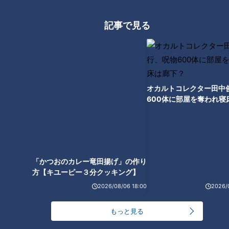
枚で）退場になって。
それでも延長に入って先制したのはグランパスでしたし。うま
記事で見る
く試合を進めていただけに悔しい」
第2戦は、90分内では0₋0で決着が着かず、延長戦へ。
ただ、高嶺選手が後半ATで退場となり、数的不利の状況で延
オカルトコレクター田中
長戦へと突入。FW永井謙佑選手が先制点を奪うものの、逆に
600体に部屋を奪われ寝
2点決められて逆転。
下？
「かつおのカレー竜田揚げ」の作り
そのままタイムアップとなり、グランパスはJ1の20クラブの
方【キユーピー３分クッキング】
中で6位でフィニッシュとなりました。
これで百年構想リーグは閉幕、次は8月に開幕する26-27シー
ズンまでつかの間の休息と新シーズンに向けた補強・そしてキ
2026/08/06 18:00
2026/
ャンプとなります。果たして、グランパスに新たな戦力が補強
されるのか、選手の契約更改状況はどうなるか、気になる日々
もっと見る
が続きそうです。