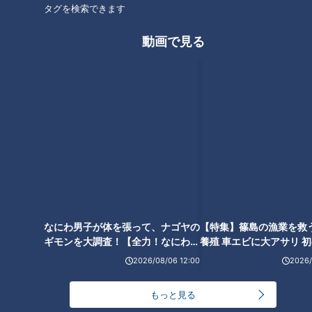
タグを検索できます
す。
動画で見る
第2戦は延長の末敗れる
続いて6月6日、アウェイ・町田GIONスタジアムで開催された
プレーオフラウンド第2戦でも町田ゼルビアと対戦。試合終了
直後の模様を城所がレポートします。
【特集】篠島の漁業を救
養殖 車エビに大アサリ 
城所「結果は延長戦の末、1-2で敗れました。延長に入る前の
【newsX】
90分間の試合はめちゃくちゃ良かった。シュートもたくさん
打ってチャンスもいっぱいあって。グランパスが押してて、ワ
なにわ男子が体を張って、ナゴヤの
ンチャンをグランパスが決めてたら勝てるところだったんです
ギモンを大調査！【全力！なにわ実
けど。
験部～ナゴヤのギモン、ガチ検証
2026/08/06 12:00
2026/
～】
結果が伴わず、悔しいところです。延長戦に入ってからは、数
もっと見る
的不利な状況に陥ったんでね、高嶺選手が（イエローカード2