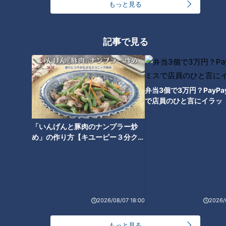
もっと見る
りとなる横浜DeNAベイスターズ戦を落とした直後、チーム内
に「もう厳しいかもしれない」という空気を感じたと藤嶋投手
は振り返りました。
記事で見る
その瞬間に、昨シーズンは終わってしまった――だからこそ、
同じ過ちは繰り返せないという思いがありました。
新しいシーズンが始まるキャンプ初日は、その気持ちを持ち続
弁当3個で3万円？PayP
で店員のひと言にイラッ
けるためのスタート地点です。
藤嶋投手は「今季もそのチャンスがやってきた。だからこそ、
「いんげんと豚肉のナンプラー炒
キャンプの瞬間から、できる準備をとことんやろう」という思
め」の作り方【キユーピー３分クッ
いを、選手たちに伝えたようです。
キング】
さらに今季は、選手会長自らが音頭を取り、首脳陣抜きで選手
だけが集まるミーティングを行なう構想も明かしています。
勝負どころで選手同士が向き合い、互いを鼓舞することで、優
2026/08/07 18:00
2026/
勝への意識を絶やさない環境を作る狙いです。
もっと見る