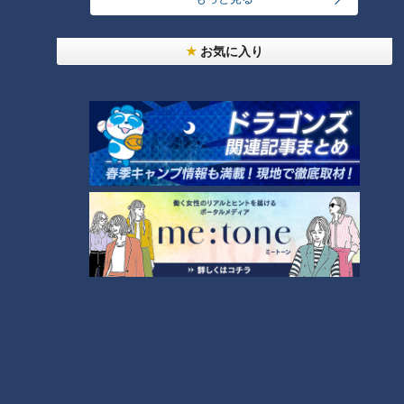
光山「チーム全体を俯瞰で見ている、藤嶋投手らしい発想」
お気に入り
髙橋宏斗投手のスピーチ
もうひとり、印象的なスピーチを行なったのが、今季から投手
キャプテンを務める髙橋宏斗投手です。
昨季のチーム状況を冷静に振り返り、何が足りなかったのか、
そして自分に何が求められているのかを言葉にしました。
スピーチのキーワードは「20代以下の底上げ」。
髙橋投手は、昨季優勝した阪神タイガースとドラゴンズを比較
し、20代以下の先発投手が投げたイニング数に大きな差があ
ったことに注目しました。
ベテラン投手が奮闘する一方で、若手先発陣の存在感が不足し
ていたという現実です。