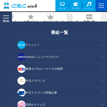
テレビ
ラジオ
イベント
MENU
ニュース
お気に入り
ランキング
ピックアップ
新着記事
CBC MAGAZINE
番組一覧
「優勝」と「底上げ」中日・藤嶋健人投
手と髙橋宏斗投手が語った真意
チャント！
2026/02/11 06:01
newsX（ニュースクロス）
健康カプセル！ゲンキの時間
RadiChubu（ラジチューブ）
中日クラウンズ
CBCラジオ #プラス！
中日ドラゴンズ関連記事
月曜日の『ＣＢＣラジオ #プラス！』では、スポーツ実況を務
める光山雄一朗アナウンサーが独自の取材をもとに中日ドラゴ
花咲かタイムズ