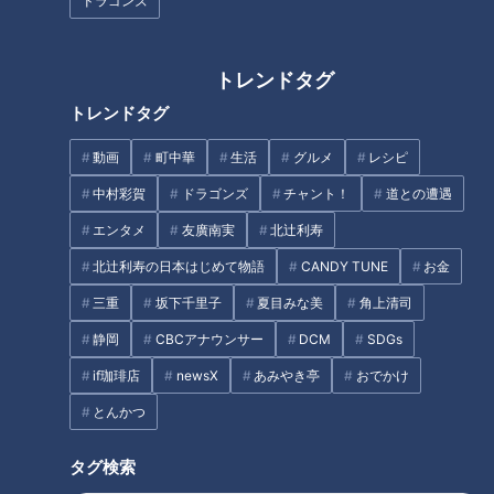
ドラゴンズ
スピーチは朝9時半頃に行なわれ、現地に足を運べないファン
でも、球団公式YouTubeで視聴できる点も魅力。
三浦も「朝から行く目的になりますよね」と語り、キャンプ初
トレンドタグ
日のスピーチが、ファンにとって一日の始まりを彩るイベント
トレンドタグ
になっていることを実感していました。
動画
町中華
生活
グルメ
レシピ
中村彩賀
ドラゴンズ
チャント！
道との遭遇
藤嶋健人投手のスピーチ
エンタメ
友廣南実
北辻利寿
北辻利寿の日本はじめて物語
CANDY TUNE
お金
初日のスピーチを務めたのは、選手会長の藤嶋健人投手でし
た。
三重
坂下千里子
夏目みな美
角上清司
スピーチの内容は、オフの間にずっと考えてきたことだといい
静岡
CBCアナウンサー
DCM
SDGs
ます。
if珈琲店
newsX
あみやき亭
おでかけ
とんかつ
「優勝するためにはどうしたらいいか。答えはシンプルです。
優勝するまでやること」
タグ検索