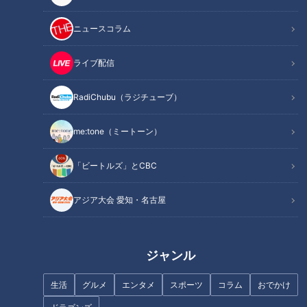
若手の底上げを目指す
見守る監督の姿
ニュースコラム
オススメ関連コンテンツ
ライブ配信
ファン必聴のスピーチ
RadiChubu（ラジチューブ）
キャンプ初日は、首脳陣と選手が円陣を組み、投手と野手がそ
me:tone（ミートーン）
れぞれひとりずつスピーチを行ないます。
「ビートルズ」とCBC
マイクを使って話すため、スタンドにいるファンにも内容がし
っかり届くのが特徴です。
アジア大会 愛知・名古屋
光山「選手が何を考えてシーズンに入ろうとしているのかが、
そのまま伝わってくる」
ジャンル
ファンにとっても貴重な時間です。
生活
グルメ
エンタメ
スポーツ
コラム
おでかけ