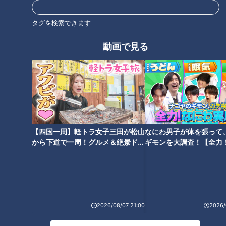
優勝を口にしなくなった瞬間、あるいは諦めた瞬間に、その可
能性は消えてしまう。
タグを検索できます
そんな危機感が込められていました。
動画で見る
光山は、スピーチの前後の言葉や本人への取材を通じて、その
真意を掘り下げました。
藤嶋投手が強く意識していたのは、「優勝を掴むまで、優勝を
目指す気持ちを手放さないこと」。
いわば闘争本能を失わないことこそが、優勝への最低条件だと
いう考えでした。
【四国一周】軽トラ女子三田が松山
なにわ男子が体を張って
から下道で一周！グルメ＆絶景ドラ
ギモンを大調査！【全力
イブ⑳
験部～ナゴヤのギモン、
～】
昨年の悔しさをバネに
藤嶋投手がそう話した背景には、昨季4位に終わった悔しさが
あります。
2026/08/07 21:00
2026/
8月下旬、Aクラスまで0.5ゲーム差に迫り、勝てばAクラス入