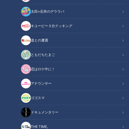
ンズ情報を紹介しています。ドラゴンズの春季キャンプが始ま
太田×石井のデララバ
りました。2月9日の放送で取り上げたのが、初日に行なわれ
た恒例の円陣スピーチ。単なる挨拶ではなく、選手一人ひとり
キユーピー３分クッキング
の思考やチームの方向性が垣間見える重要な場面です。今年、
その中心となったのが、選手会長の藤嶋健人投手と、投手キャ
道との遭遇
プテンに就任した髙橋宏斗投手でした。聞き手は三浦優奈で
す。
ともだちたまご
関連リンク
この記事をradiko（ラジコ）で聴く
恋はロケ中に！
アナウンサー
INDEX
ゴゴスマ
ファン必聴のスピーチ
藤嶋健人投手のスピーチ
ドキュメンタリー
昨年の悔しさをバネに
髙橋宏斗投手のスピーチ
THE TIME,