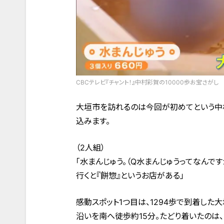
CBCテレビ『チャント！』中村彩賀の10000歩お宝さがし
大垣市を訪れるのは今回が初めてという中村
込みます。
（2人組）
「水まんじゅう。（Q水まんじゅうってなんで
行くと『餅惣』というお店がある」
感動スポット1つ目は、1294歩で到着した
沿いを南へ徒歩約15分。たどり着いたのは、