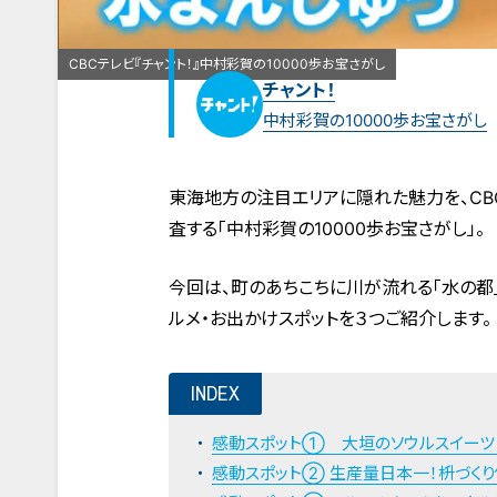
CBCテレビ『チャント！』中村彩賀の10000歩お宝さがし
チャント！
中村彩賀の10000歩お宝さがし
東海地方の注目エリアに隠れた魅力を、CB
査する「中村彩賀の10000歩お宝さがし」。
今回は、町のあちこちに川が流れる「水の都
ルメ・お出かけスポットを３つご紹介します。
INDEX
感動スポット① 大垣のソウルスイーツ
感動スポット② 生産量日本一！枡づく