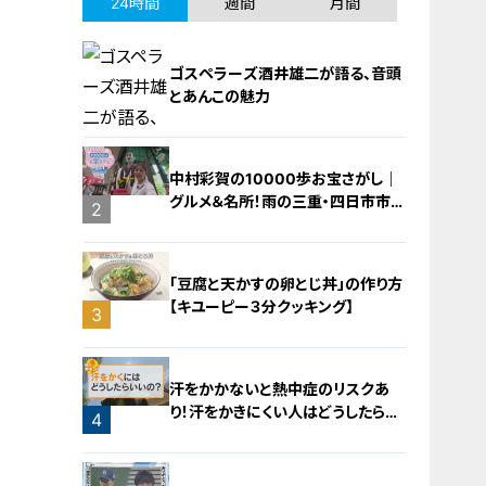
24時間
週間
月間
ゴスペラーズ酒井雄二が語る、音頭
とあんこの魅力
中村彩賀の10000歩お宝さがし｜
グルメ＆名所！雨の三重・四日市市で
1
2
お宝探し【チャント！特集】
「豆腐と天かすの卵とじ丼」の作り方
【キユーピー３分クッキング】
3
汗をかかないと熱中症のリスクあ
り！汗をかきにくい人はどうしたらい
4
いの？