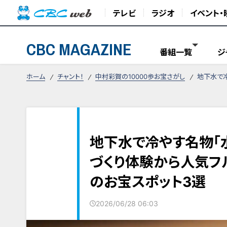
テレビ
ラジオ
イベント・
CBC MAGAZINE
番組一覧
ジ
ホーム
チャント！
中村彩賀の10000歩お宝さがし
地下水で冷
地下水で冷やす名物「
づくり体験から人気フ
のお宝スポット3選
2026/06/28 06:03