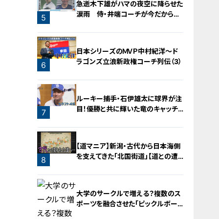
急逝木下雄がハマの夜空に降らせた
涙雨 侍・井端コーチが今だから明
5
かす“ドラ大野雄起用法”秘話
日本シリーズのＭＶＰ中村紀洋～ド
ラゴンズ立浪新政権コーチ列伝（3）
6
ルーキー捕手・石伊雄太に球界が注
目！優勝と共に輝いた竜のキャッチャ
7
ー列伝
【道マニア】新潟・古代から日本海側
を支えてきた「北国街道」【道との遭
8
遇】
大学のサークルで増える？複数のス
ポーツを融合させた「ピックルボー
ル」