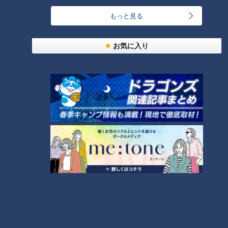
もっと見る
その店自慢の逸品がコルマカレー（1300円）。インド・パ
キスタン料理の名店『デリー』と同じカレーだそうで、タマネ
お気に入り
ギの濃厚な甘みと香りあるスパイスの組み合わせに、和田さん
も「ピリ辛で美味しいです！オムレツも美味しいなぁ」とあっ
という間に完食。
そこで、ふと和田さんがある事に気が付きました。「どうし
て店の中に写真がいっぱいあるんですか？」すると、「このお
店の中にある写真は全部僕が撮った写真」と石原さん。「マド
ンナは、彼女がデビューする3か月前の写真です。あの時は無
名だったから、こんなに有名になるとは思わなかったね」