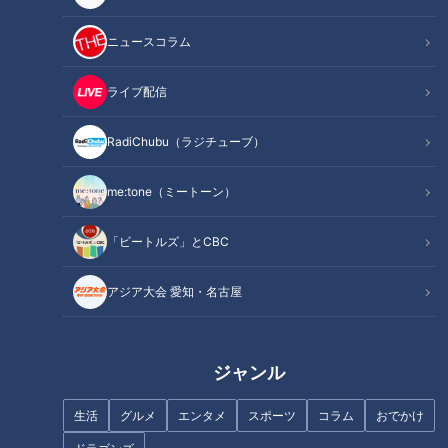
ニュースコラム
ライブ配信
RadiChubu（ラジチューブ）
CBCテレビ『ちょい足し』
me:tone（ミートーン）
番組で和田さんは、愛知県豊田市稲武地区にあるバス停「ど
んぐりの湯前」発の路線バスに乗り、県境を越えて長野県根羽
「ビートルズ」とCBC
（ねば）村へ。終点「根羽」まで行き、そこからさらに先の奥
地を旅のエリアとして『ちょい足し』することで、テレビなど
アジア大会 愛知・名古屋
で紹介されていない魅力的なスポットが見つかるかどうかを検
証しました。
ジャンル
道中の看板で見つけた「ネバ―ランド」が気になり、向かっ
てみることにした和田さん。途中、“武田信玄終焉の地”とされ
生活
グルメ
エンタメ
スポーツ
コラム
おでかけ
る信玄塚に立ち寄ると、「武田信玄…、日本地図書いた人って