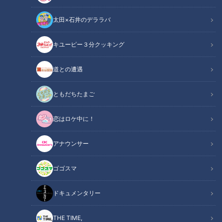
太田×石井のデララバ
キユーピー３分クッキング
ちょい足し
道との遭遇
ちょい足し
ともだちたまご
5日午後、CBCテレビ『ちょい足し』に、お笑いトリオ・ネ
ルソンズの和田まんじゅうさんが出演。ロケ先で出会った男性
恋はロケ中に！
から決め台詞「まんじゅう～！」の成り立ちについて問われ、
アナウンサー
「サンキュー！のパクリです」とあっさり先輩・パンサー尾形
さんのマネをしたと明かす一幕がありました。
ゴゴスマ
ドキュメンタリー
THE TIME,