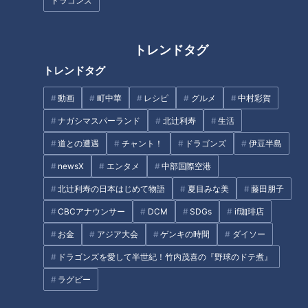
ドラゴンズ
そんな名前でしたよね？」とスタッフに確認。どうやらボケで
はなく、素で伊能忠敬と間違えたようで、思わぬところで歴史
トレンドタグ
の弱さを露呈していました。
トレンドタグ
動画
町中華
レシピ
グルメ
中村彩賀
ナガシマスパーランド
北辻利寿
生活
道との遭遇
チャント！
ドラゴンズ
伊豆半島
newsX
エンタメ
中部国際空港
北辻利寿の日本はじめて物語
夏目みな美
藤田朋子
CBCアナウンサー
DCM
SDGs
if珈琲店
お金
アジア大会
ゲンキの時間
ダイソー
CBCテレビ『ちょい足し』
ドラゴンズを愛して半世紀！竹内茂喜の『野球のドテ煮』
裸の大将を彷彿とさせる装いで、美しい風景を見つけてはス
ラグビー
ケッチブックを取り出し、全く関係ないネコやウサギのイラス