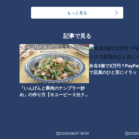
和田さんが取材交渉し、見事快諾となったのは『cafe
DECO』。28年前にオープンし、オススメはカレー。オーナー
もっと見る
の石原さんいわく「銀座で65年続いてる有名なカレー屋さん
のカレーを出してますから。ウマいと思います」
記事で見る
弁当3個で3万円？PayP
で店員のひと言にイラッ
「いんげんと豚肉のナンプラー炒
め」の作り方【キユーピー３分クッ
キング】
2026/08/07 18:00
2026/
CBCテレビ『ちょい足し』