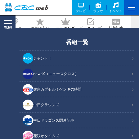
テレビ
ラジオ
イベント
MENU
ニュース
お気に入り
ランキング
ピックアップ
新着記事
CBC MAGAZINE
番組一覧
「（パンサー尾形の）サンキュー！のパ
クリですね」ネルソンズ・和田まんじゅ
チャント！
う…名古 屋の番組でどさくさ紛れに明か
す「まんじゅう～！」
newsX（ニュースクロス）
2022/02/07 13:11
健康カプセル！ゲンキの時間
中日クラウンズ
中日ドラゴンズ関連記事
花咲かタイムズ