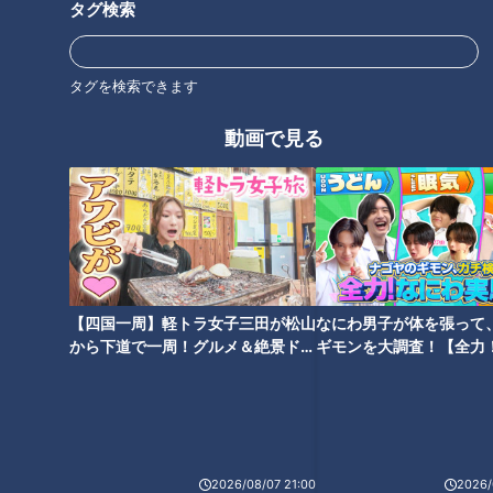
トを描くというネタを丹念に挟みながら進んでいくと、「お
タグ検索
っ、食べ物屋さんあるじゃないですか！『1キロ先・デコ―』
行きましょうよ、デコ―！」
タグを検索できます
動画で見る
【四国一周】軽トラ女子三田が松山
なにわ男子が体を張って
から下道で一周！グルメ＆絶景ドラ
ギモンを大調査！【全力
イブ⑳
験部～ナゴヤのギモン、
～】
CBCテレビ『ちょい足し』
2026/08/07 21:00
2026/