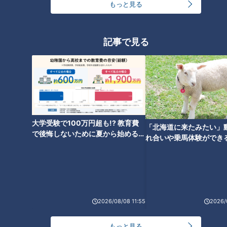
もっと見る
保存する”という力を存分に発揮していくことになった。
「野菜室」の扉も加わった。野菜の新鮮さはもちろん、ビタミ
記事で見る
ンなどの栄養素もキープできるようになった。食材をしっかり
と最適な状態で保存する。低温・一定の温度・高い湿度によっ
て、保存力はアップした。さらに新たな扉として「製氷室」も
登場する。業務用の冷蔵庫にある製氷システムを、家庭用の電
気冷蔵庫にも導入したのだ。給水タンクに水を入れておくだけ
で、自然に氷ができて、そのまま保存される機能だった。いつ
大学受験で100万円超も!? 教育費
「北海道に来たみたい」
のまにか、勝手に氷ができている便利さ。かつては、仕切りの
で後悔しないために夏から始めるお
れ合いや乗馬体験ができ
金の準備術とは
あるプラスチック製などのケースに水を敷きつめて作った氷が
ススメ！不動産屋さんが
「製氷室」の扉の向こうで簡単にできるようになった。
とは
「チルド室」という扉では、０度を基準にして、冷凍させたく
ないバターやチーズなどの乳製品も適温で保存できる。ひとつ
2026/08/08 11:55
2026/
の冷却器ではない「ツイン冷却システム」によって、食品や食
材に合わせて、違った温度帯での保存が可能になった。冷蔵室
もっと見る