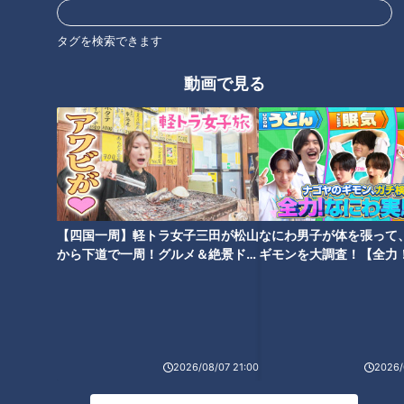
扉”だった。東芝のホームページなどによると、値段は７２０
円。当時の小学校教員の１年間の給料をはるかに上回り、庭付
タグを検索できます
きの家が買えるほどの高級品だったという。もちろん、一般の
動画で見る
庶民には手が出ない代物だった。
そんな電気冷蔵庫も、昭和３０年代に入ると、次第に一般家庭
に広がっていく。電気洗濯機、白黒テレビと共に「三種の神
器」とも呼ばれた。この頃から、日本製の「電気冷蔵庫」はめ
ざましい進化の道を歩んでいく。そして、その開発の歩みは、
扉の数と共にあるとも言えよう。電気冷蔵庫の扉の数はどんど
【四国一周】軽トラ女子三田が松山
なにわ男子が体を張って
ん増えていく。
から下道で一周！グルメ＆絶景ドラ
ギモンを大調査！【全力
イブ⑳
験部～ナゴヤのギモン、
～】
もともと扉は１つ、「冷蔵室」用だった。扉を開けると、その
上の部分には、氷を作る製氷スペースが小さく設けられていた
が、基本的には冷蔵用だった。１９７０年頃になると、２つの
2026/08/07 21:00
2026/
扉を持った電気冷蔵庫が登場した。冷凍用のスペースが独立し
て「冷蔵室」と「冷凍室」に分かれた。それによって“食品を