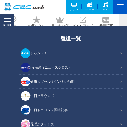
テレビ
ラジオ
イベント
MENU
ニュース
お気に入り
ランキング
ピックアップ
新着記事
CBC MAGAZINE
番組一覧
扉の数だけ機能も魅力も増える！日本製
「電気冷蔵庫」めざましい進化の歩み
チャント！
2023/07/18 10:40
newsX（ニュースクロス）
健康カプセル！ゲンキの時間
中日クラウンズ
中日ドラゴンズ関連記事
花咲かタイムズ