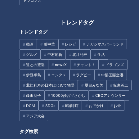
ドラゴンズ
トレンドタグ
CBCテレビ：画像『写真AC』より「昭和風景・氷屋」
トレンドタグ
日本では、氷を使った冷蔵庫で物を冷やしていた。上の段に
動画
町中華
レシピ
ナガシマスパーランド
氷、下の段に冷やしたい物を入れて、氷から降りてくる冷気に
グルメ
中村彩賀
北辻利寿
生活
よって、冷やしていた。氷は毎日、氷屋さんによって配達され
道との遭遇
newsX
チャント！
ドラゴンズ
た。そんな日本に、米国製の「電気冷蔵庫」が入ってきたの
伊豆半島
エンタメ
ラグビー
中部国際空港
は、誕生から５年後の１９２３年（大正１２年）のことだっ
た。昭和の時代へと、日本でも各家電メーカーによって「電気
北辻利寿の日本はじめて物語
夏目みな美
板東英二
冷蔵庫」の開発が始まった。
藤田朋子
10000歩お宝さがし
CBCアナウンサー
DCM
SDGs
if珈琲店
おでかけ
お金
日本での国産「電気冷蔵庫」を最初に作ったのは、芝浦製作所
アジア大会
（現在の東芝）だった。米国から輸入された１０年後、１９３
３年（昭和８年）の国産第１号は、重さ１５０キロ、形はまる
タグ検索
で“大型の金庫”のようだった。扉も片方からだけ開く“１枚