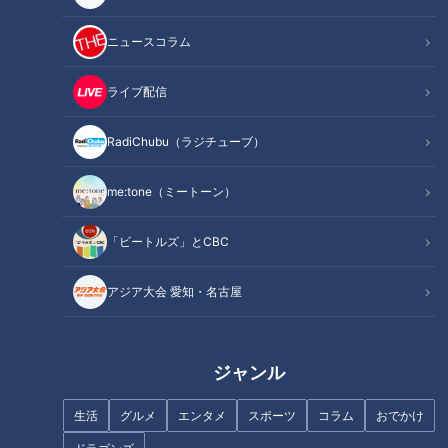
ニュースコラム
ライブ配信
RadiChubu（ラジチューブ）
me:tone（ミートーン）
「ビートルズ」とCBC
アジア大会 愛知・名古屋
ジャンル
生活
グルメ
エンタメ
スポーツ
コラム
おでかけ