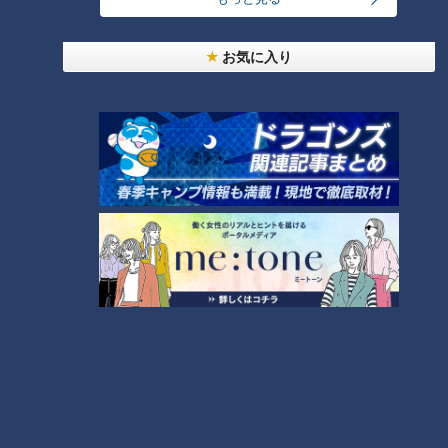
の中には「パーシャル」という“部屋”もできて、肉類や魚類の
保存を中心に力を発揮するようになった。メインである冷蔵室
お気に入り
の扉も１つから２つへ、いわゆる「観音開き」になって、出し
入れがしやすくなった。また、「プラズマ脱臭」機能によっ
て、ラップで包む必要なく、食品の匂い移りを防ぎ、さらに、
食材や調理した料理も、その美味しさを保ちながら“保存”でき
るようになった。食材に味をしみ込ませるなどの“調理”機能も
持つようになった。