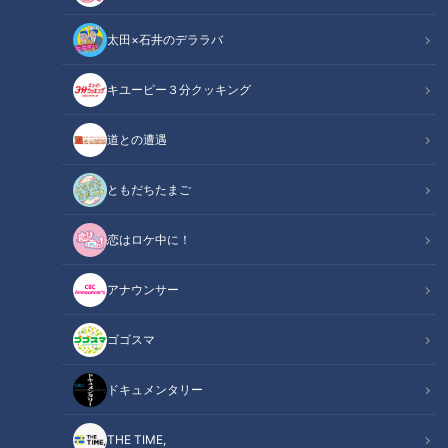
太田×石井のデララバ
キユーピー３分クッキング
CBCテレビ：画像『写真AC』より「昭和の冷蔵庫」
道との遭遇
ニュースコラム
東西南北論説風
ともだちたまご
「電気冷蔵庫」は、まだ日本が江戸時代だった１９世紀、米国
恋はロケ中に！
で発明された。そもそもの目的は「冷凍」であり、業務用だっ
た。２０世紀に入った１９１８年（大正７年）になって、家庭
アナウンサー
用の電気冷蔵庫が、同じ米国で誕生した。
ゴゴスマ
ドキュメンタリー
THE TIME,