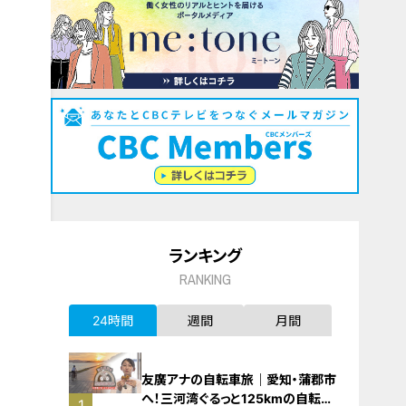
ランキング
RANKING
24時間
週間
月間
友廣アナの自転車旅｜愛知・蒲郡市
へ！三河湾ぐるっと125kmの自転車
1