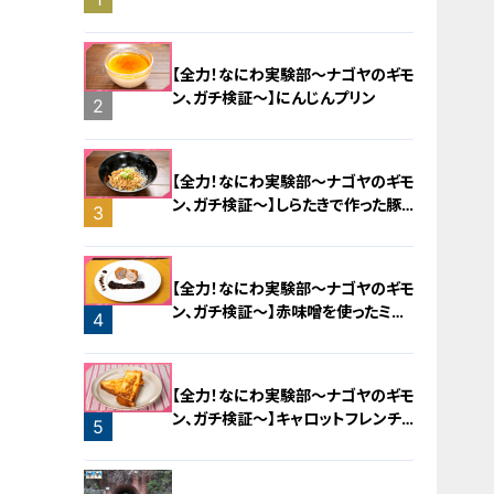
旅！【チャント！特集】
【全力！なにわ実験部～ナゴヤのギモ
ン、ガチ検証～】にんじんプリン
2
【全力！なにわ実験部～ナゴヤのギモ
ン、ガチ検証～】しらたきで作った豚
3
バラミンチの油そば
【全力！なにわ実験部～ナゴヤのギモ
ン、ガチ検証～】赤味噌を使ったミル
4
フィーユ味噌トンカツ
【全力！なにわ実験部～ナゴヤのギモ
ン、ガチ検証～】キャロットフレンチ
5
ロースト