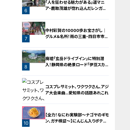
「人を狂わせる魅力がある」道マニ
ア・鹿取茂雄が惚れ込んだレンガの
6
橋梁とは？未公開の道3選
中村彩賀の10000歩お宝さがし｜
グルメ＆名所！雨の三重・四日市市で
7
お宝探し【チャント！特集】
廃墟「玄岳ドライブイン」に特別潜
入！静岡県の絶景ロード「伊豆スカイ
8
ライン」の歴史と魅力に迫る
コスプレサミット、ワクワクさん、アジ
ア大会楽曲…愛知県の話題あれこれ
【全力！なにわ実験部～ナゴヤのギモ
ン、ガチ検証～】にんじん入りポテト
10
サラダ