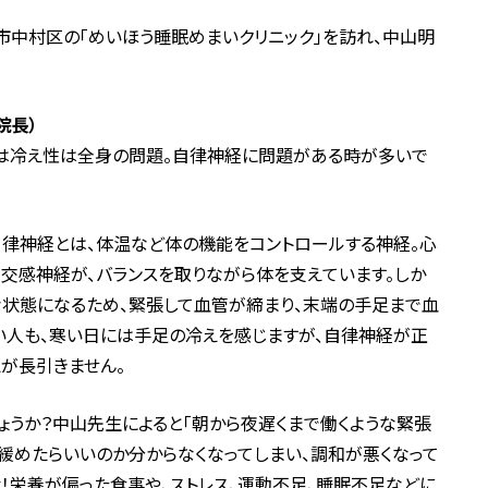
市中村区の「めいほう睡眠めまいクリニック」を訪れ、中山明
院長）
実は冷え性は全身の問題。自律神経に問題がある時が多いで
自律神経とは、体温など体の機能をコントロールする神経。心
交感神経が、バランスを取りながら体を支えています。しか
な状態になるため、緊張して血管が締まり、末端の手足まで血
い人も、寒い日には手足の冷えを感じますが、自律神経が正
が長引きません。
ょうか？中山先生によると「朝から夜遅くまで働くような緊張
緩めたらいいのか分からなくなってしまい、調和が悪くなって
活！栄養が偏った食事や、ストレス、運動不足、睡眠不足などに