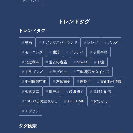
ドラゴンズ
トレンドタグ
トレンドタグ
CBCテレビ『道との遭遇』
動画
ナガシマスパーランド
レシピ
グルメ
東京から放射状に伸びる主要な国道を外周でつなぎ、東京・神
モーニング
生活
デララバ
伊豆半島
奈川・埼玉・千葉の首都圏をぐるりと囲む日本初の環状国道
北辻利寿
道との遭遇
newsX
お金
「国道16号」。かつては軍事拠点を結ぶ軍用道路として整備さ
ドラゴンズ
ラグビー
三重 花咲かタイムズ
れ、隧道や戦時中の痕跡が多く残る道マニアにも人気の高い道
と言います。
中部国際空港
友廣南実
喫茶店
東山動植物園
板東英二
町中華
藤田朋子
見逃し配信
（道マニア・片山俊宏さん）
10000歩お宝さがし
THE TIME
おでかけ
「国道16号を紹介したい。起点と終点が同じ場所で、環状線の
エンタメ
ようにぐるっと1周して戻ってくる。国道としては非常に珍し
い」
タグ検索