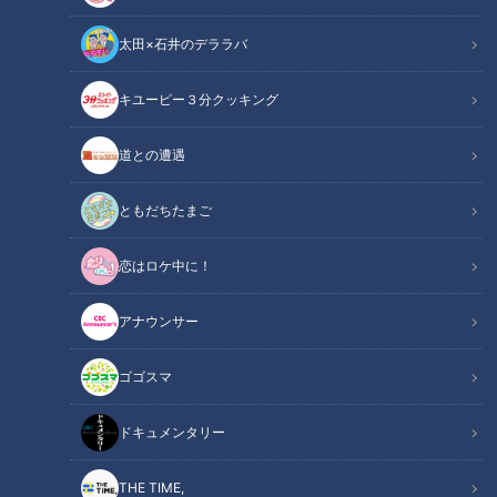
太田×石井のデララバ
CBCテレビ『道との遭遇』
キユーピー３分クッキング
道との遭遇
道との遭遇
「道との遭遇」記事
ともだちたまご
ミキの昴生と亜生がMCを務める、全国の道に特化したバラエ
恋はロケ中に！
ティ番組『道との遭遇』。今回は、年間4万kmもの道をドライ
ブするほど道が好きな道マニア歴14年の片山俊宏さんが、首
アナウンサー
都圏を囲む日本初の環状国道「国道16号」を巡ります。
ゴゴスマ
【動画】「ここは隠れた名所」道マニアも絶
関連リンク
賛…「新横須賀隧道」の遊歩道から望む景色は
ドキュメンタリー
こちら【3分45秒～】
THE TIME,