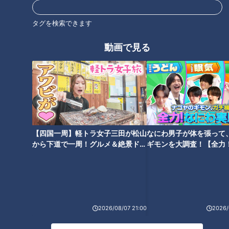
タグを検索できます
動画で見る
CBCテレビ『道との遭遇』
【四国一周】軽トラ女子三田が松山
なにわ男子が体を張って
から下道で一周！グルメ＆絶景ドラ
ギモンを大調査！【全力
そして、国道16号を語る上で欠かせないのが、神奈川と千葉を
イブ⑳
験部～ナゴヤのギモン、
繋ぐ“海上国道”を有すること。神奈川県横須賀市から千葉県富
～】
津市まで東京湾フェリーが運行しており、この海路が事実上の
国道と定められています。
2026/08/07 21:00
2026/
今回は神奈川・千葉の国道16号を紹介ということで、まずは横