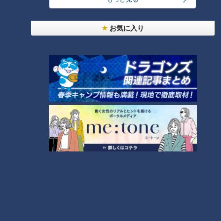
CBCテレビ『道との遭遇』
お気に入り
「高島町」という名称は、“近代横浜の開発王”と呼ばれる高島
嘉右衛門（たかしまかえもん）に由来。横浜港の埋め立て事業
や鉄道の敷設を手がけ、この周辺の基盤を作った“横浜の父”と
言われています。
彼が手がけた高島町は、横浜港や国道1号とつながり、軍事や
物流、行政の拠点となった重要な場所。故に1952年（昭和27
年）、高島町が国道16号の起点と定められました。
隧道が多い街！？かつて軍都として発展した横須
賀市