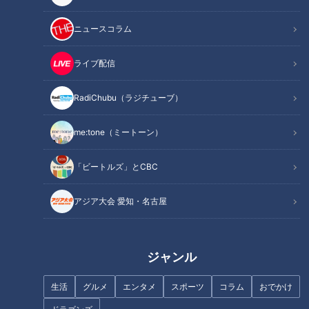
INDEX
ニュースコラム
東京・神奈川・埼玉・千葉の首都圏を囲む「国道16号」
隧道が多い街！？かつて軍都として発展した横須賀市
ライブ配信
神奈川と千葉を結ぶ“海上国道”
富津岬の沖合に残る軍事施設の遺構「第一海堡」
RadiChubu（ラジチューブ）
オススメ関連コンテンツ
me:tone（ミートーン）
「ビートルズ」とCBC
東京・神奈川・埼玉・千葉の首都圏を囲む「国道
16号」
アジア大会 愛知・名古屋
ジャンル
生活
グルメ
エンタメ
スポーツ
コラム
おでかけ