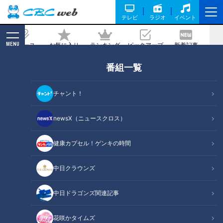
テレビ
ラジオ
イベント
MENU
ニュース
お気に入り
ランキング
ピックアップ
新着記事
CBC MAGAZINE
番組一覧
起点と終点が同じ！？“海上国道”を有す
る日本初の環状国道「国道16号」を巡る
チャント！
旅
newsX（ニュースクロス）
2025/09/30 06:03
2025年9月9日放送
健康カプセル！ゲンキの時間
中日クラウンズ
中日ドラゴンズ関連記事
花咲かタイムズ