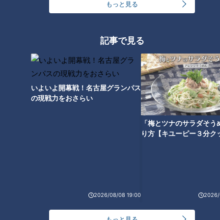
浜駅近くの高島町交差点へ。
もっと見る
（道マニア・片山俊宏さん）
「この高島町交差点が、国道16号の起点でもあり終点でもあ
記事で見る
る。ここから国道16号は、横須賀方面と八王子方面に伸びてい
る。八王子方面に伸びる道は、（一部が）昔は衣を運んだりす
る道で“絹の道”とも呼ばれていた。それで発展したという背景
いよいよ開幕戦！名古屋グランパス
もある」
の現戦力をおさらい
「梅とツナのサラダそう
り方【キユーピー３分ク
2026/08/08 19:00
2026/
もっと見る