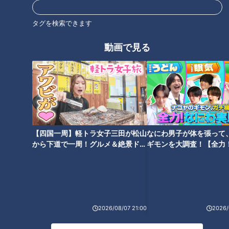
タグを検索できます
動画で見る
CBCテレビ『道との遭遇』
2人を案内してくれるのは、名古屋高速道路公社の三橋さんと
上村さん。まずは、中心市街地から名東区・高針（たかばり）
【四国一周】軽トラ女子三田が松山
なにわ男子が体を張って
までの「東山線」に存在する名古屋高速で唯一のトンネル「東
から下道で一周！グルメ＆絶景ドラ
ギモンを大調査！【全力
山トンネル」へ。
イブ⑳
験部～ナゴヤのギモン、
～】
このトンネル内には事故や火災を想定した避難路が設けられて
いるそうで、その道は普段は入れない“ある施設”へ通じている
と言います。
2026/08/07 21:00
2026/