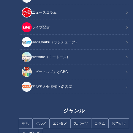
トンネルの避難路がある「緑橋換気所」
換気所の要「排風機」 24時間体制で監視する「施設管制
ニュースコラム
室」も
「東山換気所」の重要施設「消音装置」 トンネルから地
ライブ配信
上への避難路も
オススメ関連コンテンツ
RadiChubu（ラジチューブ）
me:tone（ミートーン）
トンネルの避難路がある「緑橋換気所」
「ビートルズ」とCBC
アジア大会 愛知・名古屋
ジャンル
生活
グルメ
エンタメ
スポーツ
コラム
おでかけ