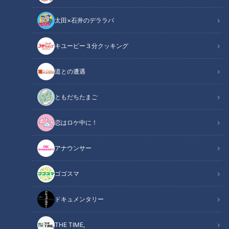
太田×石井のデララバ
CBCテレビ『道との遭遇』
キユーピー３分クッキング
道との遭遇
道との遭遇
「道との遭遇」記事
ともだちたまご
ミキの昴生と亜生がMCを務める、全国の道に特化したバラエ
恋はロケ中に！
ティ番組『道との遭遇』。今回は、高速道路の脇を走る側
道“高側道”を愛してやまない道マニア歴17年の橋本貴志さん
アナウンサー
と、珍しい道や変わった標識などを求めて全国を巡る道マニア
歴21年の石井良依（らい）さんの2人が、愛知県を走る「名古
ゴゴスマ
屋高速道路」の裏側に特別潜入！
ドキュメンタリー
INDEX
THE TIME,