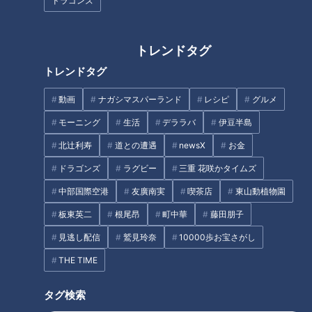
ドラゴンズ
CBCテレビ『道との遭遇』
トレンドタグ
トレンドタグ
一日約28万台が行き交う「名古屋高速道路」。中心市街地を
囲む都心環状線を基点に放射状に伸びるこの道は、都市内交通
動画
ナガシマスパーランド
レシピ
グルメ
や観光、物流などに重宝され、重要な役割を担っています。
モーニング
生活
デララバ
伊豆半島
北辻利寿
道との遭遇
newsX
お金
今回はこの道を管理する「名古屋高速道路公社」全面協力のも
と、「名古屋高速道路」の魅力を徹底的に深掘り！ 特別に、
ドラゴンズ
ラグビー
三重 花咲かタイムズ
トンネル区間にある安全設備や非常用設備といった、職員しか
中部国際空港
友廣南実
喫茶店
東山動植物園
入れない場所を見せてもらえるとのこと。普段は立ち入ること
板東英二
根尾昂
町中華
藤田朋子
のできない裏側に迫ります。
見逃し配信
鷲見玲奈
10000歩お宝さがし
THE TIME
タグ検索