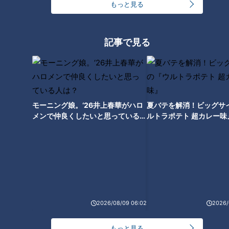
もっと見る
記事で見る
モーニング娘。‘26井上春華がハロ
夏バテを解消！ビッグサ
メンで仲良くしたいと思っている人
ルトラポテト 超カレー味
CBCテレビ『道との遭遇』
は？
名古屋高速を四谷出口で降り、走ること5分。すると、特徴的
な見た目をした建物が現れます。到着したのは、東山動植物園
の南にあり、東山トンネルの上に位置する「緑橋（みどりば
し）換気所」。
2026/08/09 06:02
2026/
（名古屋高速道路公社・三橋さん）
「トンネルから非常時に上がってくる避難路の中の1つが、こ
もっと見る