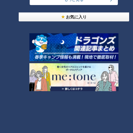
の緑橋換気所の中と繋がっている。それだけでなく、名古屋高
速を支えるいろんな設備も入っている」
お気に入り
地下5階から地上5階まであるこの換気所には10本の煙突が設
置されており、それを覆う形で造られた結果、特徴的な外観に
なったそう。これは都市の景観を損なわないためという狙いが
あると言います。
さらに三橋さん曰く、ここでは避難路のほかにも名古屋高速の
安全を支えるさまざまな設備が見られるとのこと。4人は、地
下4階のトンネルがあるフロアへ向かいます。