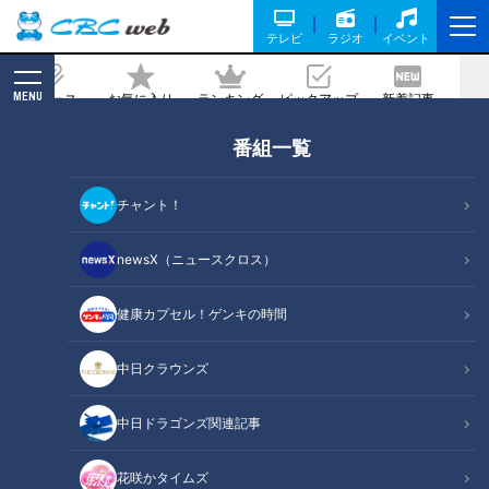
テレビ
ラジオ
イベント
MENU
ニュース
お気に入り
ランキング
ピックアップ
新着記事
CBC MAGAZINE
番組一覧
「名古屋高速」の裏側がスゴすぎる！？
巨大な排風機＆24時間体制で監視する
チャント！
施設管制室に特別潜入！
newsX（ニュースクロス）
2025/07/18 06:03
2025年7月15日放送
健康カプセル！ゲンキの時間
中日クラウンズ
中日ドラゴンズ関連記事
花咲かタイムズ