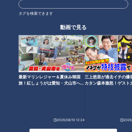
タグを検索できます
動画で見る
オススメ関連コンテンツ
最新マリンレジャー＆夏休み韓国
三上悠亜が過去イチの爆
愛知県の山中に眠る廃線跡！50
車が通行できない県道！？未開
旅！紅しょうがは愛知・犬山市へ
カタン森本激怒！ゲスト
年前に廃線した「豊橋鉄道田口
通区間が存在する山の県道 石灰
【花咲かタイムズ】
【ともだちたまご】
線」の痕跡とは
層をくり抜いた珍しい隧道も
2026/08/10 12:24
2026/