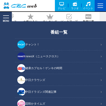
テレビ
ラジオ
イベント
MENU
ニュース
お気に入り
ランキング
ピックアップ
新着記事
CBC MAGAZINE
番組一覧
【道マニア】岐阜・謎の建造物に続く通
行禁止の道【道との遭遇】
チャント！
2023/05/09 11:01
2023年5月2日放送
newsX（ニュースクロス）
健康カプセル！ゲンキの時間
中日クラウンズ
中日ドラゴンズ関連記事
花咲かタイムズ