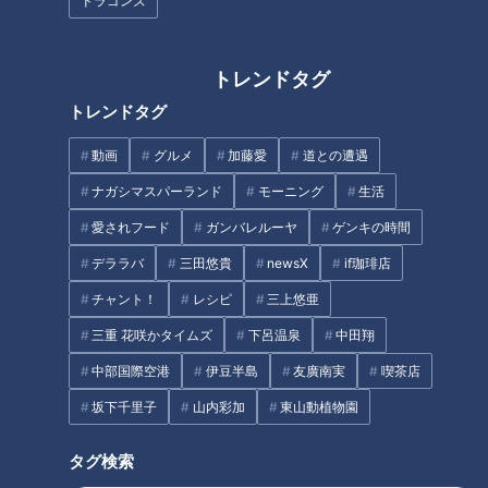
ドラゴンズ
通行道路…東京都にある奇妙な
ル！？WEB漫画家やしろあずき
道の歴史を解明！
と奇道を巡る！
タグ
トレンドタグ
動画
エンタメ
道との遭遇
トレンドタグ
動画
グルメ
加藤愛
道との遭遇
番組紹介
ナガシマスパーランド
モーニング
生活
愛されフード
ガンバレルーヤ
ゲンキの時間
道との遭遇
「道との遭遇」動画
デララバ
三田悠貴
newsX
if珈琲店
ミキがミチに出会うバラエティ！全国のユニークな「道」を変化球
チャント！
レシピ
三上悠亜
目線で深掘り、とことん楽しむ！CBCテレビにて毎週火曜日よる
三重 花咲かタイムズ
下呂温泉
中田翔
11:56から放送。見逃し配信あり。
中部国際空港
伊豆半島
友廣南実
喫茶店
ホームページ
坂下千里子
山内彩加
東山動植物園
番組サイト
タグ検索
最新話の見逃し配信はこちら