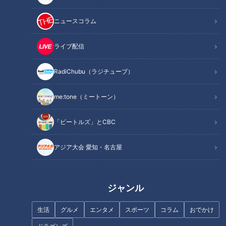
【道マニア】岐阜県が誇るべき
【道マニア】[東京・銀座] 川を
遺産！？JR東海道本線沿線の道
橋ごと埋めた道【道との遭遇】
ニュースコラム
【道との遭遇】
ライブ配信
RadiChubu（ラジチューブ）
me:tone（ミートーン）
岐阜県最大の謎の道 旧道なの
【道マニア】京都・兵庫 日本
に立派な吊り橋があるワケが明
最古のレンガ隧道がすごすぎ
「ビートルズ」とCBC
らかに！
た…【道との遭遇】
アジア大会 愛知・名古屋
ジャンル
車道なのに車が入れない！？信
一度入ると通り抜けられない
生活
グルメ
エンタメ
スポーツ
コラム
おでかけ
号機で入口を塞がれた謎の一方
道！？謎の横穴があるトンネ