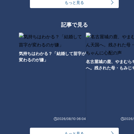
もっと見る
60年の時を経て工事が再開！全
1本道に3か所連続してロータリ
線開通予定の未成道 かつての車
ーが！？山奥にひっそりとたた
道が歩道に変えられた奇道も
ずむ謎を解明！
記事で見る
気持ちはわかる？「結婚して苗字が
変わるのが嫌」
名古屋城の鹿、やまむら
県道の下を通る“幻の隧道” 明治
へ。残された母・もみじ
時代にわずか3年で閉塞？ミキ
配の声
も「スゴーい！」と興奮
2026/08/10 06:04
2026/
もっと見る