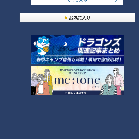
お気に入り
ランキング
RANKING
24時間
週間
月間
モーニング娘。‘26井上春華がハロメンで仲良くし
たいと思っている人は？
大学のサークルで増える？複数のスポーツを融合さ
せた「ピックルボール」
「心筋梗塞」生死の分かれ道は？…“夏の厳しい暑