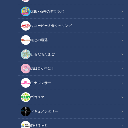
太田×石井のデララバ
道との遭遇
キユーピー３分クッキング
「道との遭遇」動画
道との遭遇
声は道マニア・鹿取茂雄さんと番組イベント参加者の西夫婦で
す。
ともだちたまご
恋はロケ中に！
この記事の画像を見る
アナウンサー
この記事を見たあなたへのおすすめ
ゴゴスマ
ドキュメンタリー
THE TIME,