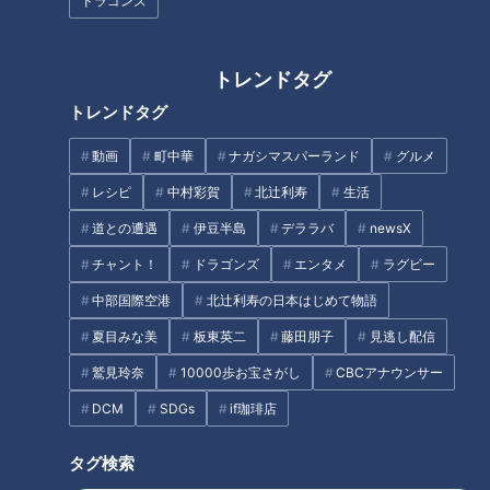
ドラゴンズ
稲垣宏樹さん。訪れたのは、岐阜駅の北に位置する長良川。濃
尾平野には日本有数の大河川である木曽川・長良川・揖斐川が
流れていて、岐阜県は古くから水害と戦ってきた長い歴史があ
トレンドタグ
ります。堤防道路を見ることで、その歴史を知ることができる
トレンドタグ
と鹿取さんは言います。さっそく堤防を観察してみると、堤防
脇の欄干すべてに溝があるのを発見。
動画
町中華
ナガシマスパーランド
グルメ
レシピ
中村彩賀
北辻利寿
生活
（道マニア・鹿取茂雄さん）
道との遭遇
伊豆半島
デララバ
newsX
「近隣の住民が家から畳を持ってきて、挿しこめるようになっ
チャント！
ドラゴンズ
エンタメ
ラグビー
ている」
中部国際空港
北辻利寿の日本はじめて物語
川が増水してあふれそうになった時、畳が堤防となって水害か
夏目みな美
板東英二
藤田朋子
見逃し配信
ら守ってくれるそう。昭和13年竣工の「岐阜特殊堤」で、約
鷲見玲奈
10000歩お宝さがし
CBCアナウンサー
1.5kmもの区間が畳を挿しこめる“畳堤”の設計になっていま
DCM
SDGs
if珈琲店
す。岐阜県をはじめ、兵庫県と宮崎県の3県にしかない特殊な
堤防とのこと。
タグ検索