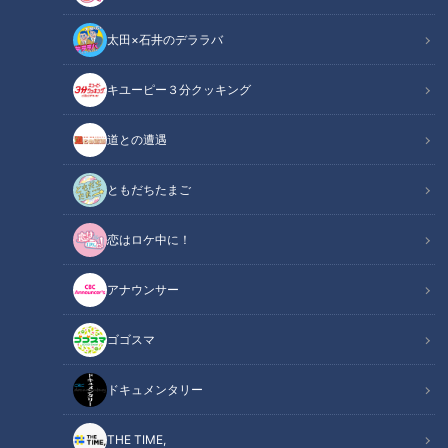
太田×石井のデララバ
キユーピー３分クッキング
道との遭遇
「道との遭遇」記事
道との遭遇
ミキの昴生と亜生の2人がMCを務める『道との遭遇』。全国
ともだちたまご
の道に特化したVTRをミキが様々な視点で楽しんでいきます。
恋はロケ中に！
今回は全国100万キロ以上の道を巡ってきた道マニア歴25年の
鹿取茂雄さんと、岐阜県にある“堤防道路”を巡ります。
アナウンサー
INDEX
ゴゴスマ
畳を挿しこむ特殊な堤防
ドキュメンタリー
日本最大級の陸閘＆日本唯一のトンネル水門
水害対策で川を人工的に分流
THE TIME,
オススメ関連コンテンツ