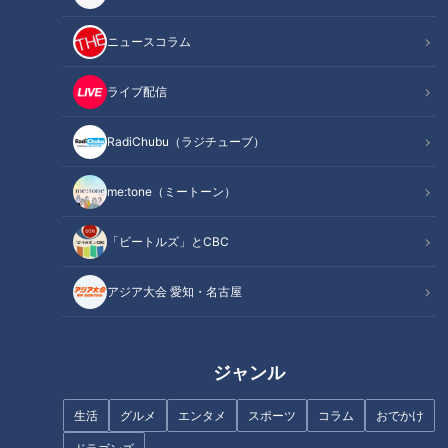
ニュースコラム
畳を挿しこむ特殊な堤防
ライブ配信
RadiChubu（ラジチューブ）
me:tone（ミートーン）
「ビートルズ」とCBC
アジア大会 愛知・名古屋
ジャンル
CBCテレビ：画像 『道との遭遇』
生活
グルメ
エンタメ
スポーツ
コラム
おでかけ
鹿取さんと一緒に旅をするのは、プロのオーケストラ指揮者・