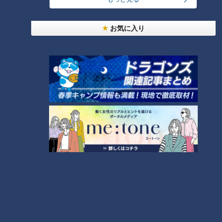
お気に入り
CBCテレビ：画像 『道との遭遇』
1959年の伊勢湾台風で壊滅的な被害を受けたことを教訓に、
長良橋通りの両岸に巨大な陸閘を建設。1962年、「大宮陸
閘」と対岸側の「長良陸閘」を合わせた「長良橋陸閘」が完成
しました。実際にゲートが閉められたのは、この60年ほどの
間に3回だとか。
また近くの金華山トンネルにも水門があり、トンネル内に水門
があるのは日本唯一とのこと。水害と闘ってきた地域だからこ
そ、万全な水害対策がされています。
水害対策で川を人工的に分流