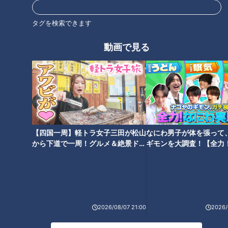
日本最大級の陸閘＆日本唯一のトンネル水門
タグを検索できます
動画で見る
【四国一周】軽トラ女子三田が松山
なにわ男子が体を張って
から下道で一周！グルメ＆絶景ドラ
ギモンを大調査！【全力
イブ⑳
験部～ナゴヤのギモン、
CBCテレビ：画像 『道との遭遇』
～】
長良川沿いの堤防道路には、多くの水門が確認できます。
2026/08/07 21:00
2026/
（道マニア・鹿取茂雄さん）
「堤防を切って造られた道が点在していて、地面にレールがあ