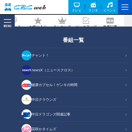
テレビ
ラジオ
イベント
MENU
ニュース
お気に入り
ランキング
ピックアップ
新着記事
CBC MAGAZINE
番組一覧
畳を挿しこむ堤防！？全国でも3県しか
ない特殊堤防に「すごいな！」ミキ興奮
チャント！
の水害対策とは
newsX（ニュースクロス）
2023/03/17 18:41
2023年3月14日放送
健康カプセル！ゲンキの時間
中日クラウンズ
中日ドラゴンズ関連記事
花咲かタイムズ