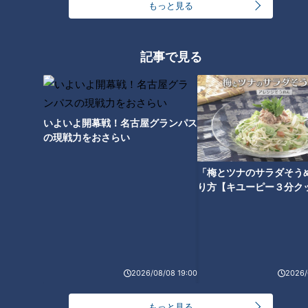
もっと見る
る。いざという時にゲートが閉まるようになっている」
堤防の役割を果たす水門「陸閘（りっこう）」が長良橋周辺だ
記事で見る
けで100か所ほどあり、同じ地域に密集しているのは日本でこ
こだけだとか。
数ある陸閘の中でも鹿取さんイチオシなのが、岐阜城の近くに
いよいよ開幕戦！名古屋グランパス
の現戦力をおさらい
ある「大宮陸閘」。道路4車線ほどある日本最大級の陸閘で、
両サイドの建物からゲートが出てきて道路を完全に封鎖しま
「梅とツナのサラダそう
す。
り方【キユーピー３分ク
2026/08/08 19:00
2026/
もっと見る