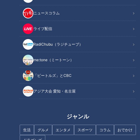
ニュースコラム
畳を挿しこむ特殊な堤防
ライブ配信
RadiChubu（ラジチューブ）
me:tone（ミートーン）
「ビートルズ」とCBC
アジア大会 愛知・名古屋
ジャンル
CBCテレビ：画像 『道との遭遇』
生活
グルメ
エンタメ
スポーツ
コラム
おでかけ
鹿取さんと一緒に旅をするのは、プロのオーケストラ指揮者・