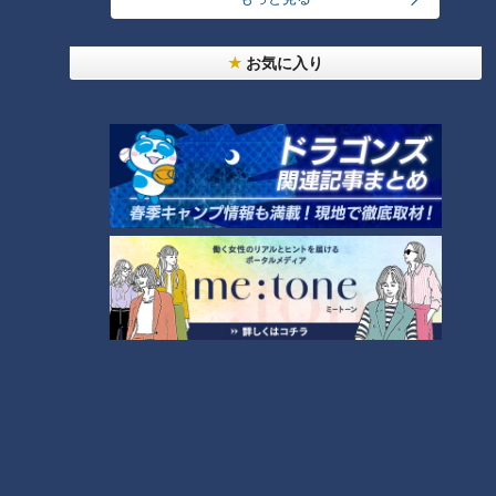
お気に入り
CBCテレビ：画像 『道との遭遇』
1959年の伊勢湾台風で壊滅的な被害を受けたことを教訓に、
長良橋通りの両岸に巨大な陸閘を建設。1962年、「大宮陸
閘」と対岸側の「長良陸閘」を合わせた「長良橋陸閘」が完成
しました。実際にゲートが閉められたのは、この60年ほどの
間に3回だとか。
また近くの金華山トンネルにも水門があり、トンネル内に水門
があるのは日本唯一とのこと。水害と闘ってきた地域だからこ
そ、万全な水害対策がされています。
水害対策で川を人工的に分流