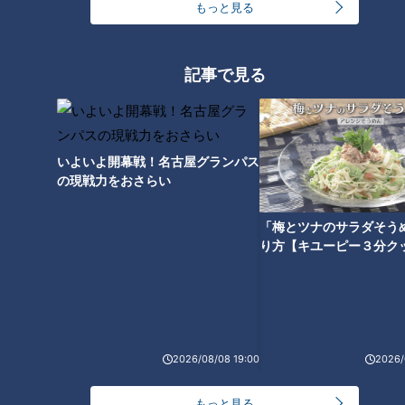
もっと見る
る。いざという時にゲートが閉まるようになっている」
堤防の役割を果たす水門「陸閘（りっこう）」が長良橋周辺だ
記事で見る
けで100か所ほどあり、同じ地域に密集しているのは日本でこ
こだけだとか。
数ある陸閘の中でも鹿取さんイチオシなのが、岐阜城の近くに
いよいよ開幕戦！名古屋グランパス
の現戦力をおさらい
ある「大宮陸閘」。道路4車線ほどある日本最大級の陸閘で、
両サイドの建物からゲートが出てきて道路を完全に封鎖しま
「梅とツナのサラダそう
す。
り方【キユーピー３分ク
2026/08/08 19:00
2026/
もっと見る