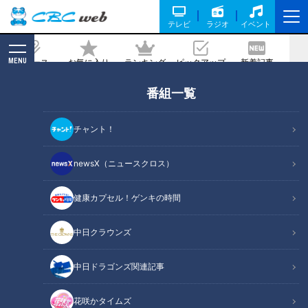
テレビ
ラジオ
イベント
MENU
ニュース
お気に入り
ランキング
ピックアップ
新着記事
CBC MAGAZINE
番組一覧
畳を挿しこむ堤防！？全国でも3県しか
ない特殊堤防に「すごいな！」ミキ興奮
チャント！
の水害対策とは
newsX（ニュースクロス）
2023/03/17 18:41
2023年3月14日放送
健康カプセル！ゲンキの時間
中日クラウンズ
中日ドラゴンズ関連記事
花咲かタイムズ