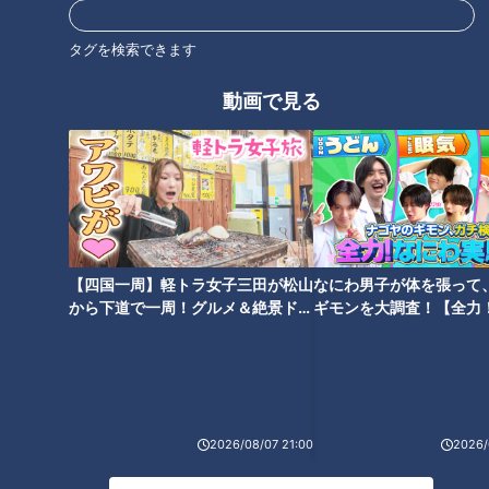
日本最大級の陸閘＆日本唯一のトンネル水門
タグを検索できます
動画で見る
【四国一周】軽トラ女子三田が松山
なにわ男子が体を張って
から下道で一周！グルメ＆絶景ドラ
ギモンを大調査！【全力
イブ⑳
験部～ナゴヤのギモン、
CBCテレビ：画像 『道との遭遇』
～】
長良川沿いの堤防道路には、多くの水門が確認できます。
2026/08/07 21:00
2026/
（道マニア・鹿取茂雄さん）
「堤防を切って造られた道が点在していて、地面にレールがあ