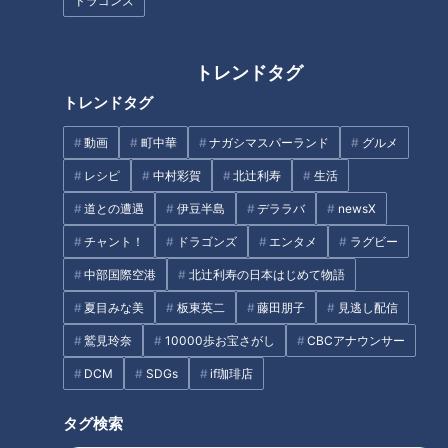
ドラゴンズ
稲垣宏樹さん。訪れたのは、岐阜駅の北に位置する長良川。濃
尾平野には日本有数の大河川である木曽川・長良川・揖斐川が
流れていて、岐阜県は古くから水害と戦ってきた長い歴史があ
トレンドタグ
ります。堤防道路を見ることで、その歴史を知ることができる
トレンドタグ
と鹿取さんは言います。さっそく堤防を観察してみると、堤防
脇の欄干すべてに溝があるのを発見。
動画
町中華
ナガシマスパーランド
グルメ
レシピ
中村彩賀
北辻利寿
生活
（道マニア・鹿取茂雄さん）
道との遭遇
伊豆半島
デララバ
newsX
「近隣の住民が家から畳を持ってきて、挿しこめるようになっ
チャント！
ドラゴンズ
エンタメ
ラグビー
ている」
中部国際空港
北辻利寿の日本はじめて物語
川が増水してあふれそうになった時、畳が堤防となって水害か
夏目みな美
板東英二
藤田朋子
見逃し配信
ら守ってくれるそう。昭和13年竣工の「岐阜特殊堤」で、約
鷲見玲奈
10000歩お宝さがし
CBCアナウンサー
1.5kmもの区間が畳を挿しこめる“畳堤”の設計になっていま
DCM
SDGs
if珈琲店
す。岐阜県をはじめ、兵庫県と宮崎県の3県にしかない特殊な
堤防とのこと。
タグ検索