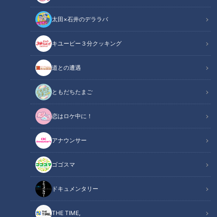
太田×石井のデララバ
キユーピー３分クッキング
道との遭遇
「道との遭遇」記事
道との遭遇
ミキの昴生と亜生の2人がMCを務める『道との遭遇』。全国
ともだちたまご
の道に特化したVTRをミキが様々な視点で楽しんでいきます。
恋はロケ中に！
今回は全国100万キロ以上の道を巡ってきた道マニア歴25年の
鹿取茂雄さんと、岐阜県にある“堤防道路”を巡ります。
アナウンサー
INDEX
ゴゴスマ
畳を挿しこむ特殊な堤防
ドキュメンタリー
日本最大級の陸閘＆日本唯一のトンネル水門
水害対策で川を人工的に分流
THE TIME,
オススメ関連コンテンツ