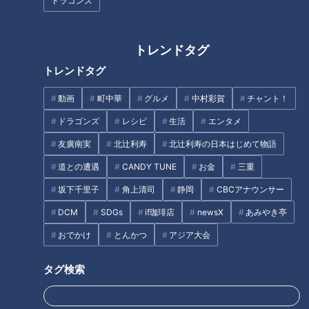
ドラゴンズ
●ごま油
トレンドタグ
作り方
トレンドタグ
動画
町中華
グルメ
中村彩賀
チャント！
1 玉ねぎは横半分に切って、切り口を上にして鍋に入れる。
だし汁、酒、しょうゆを加えて強火にかけ、煮立ったら弱火に
ドラゴンズ
レシピ
生活
エンタメ
してふたをし、30分ほど煮る。
友廣南実
北辻利寿
北辻利寿の日本はじめて物語
道との遭遇
CANDY TUNE
お金
三重
2 しょうがはみじん切りにする。
坂下千里子
角上清司
静岡
CBCアナウンサー
DCM
SDGs
if珈琲店
newsX
あみやき亭
3 みそ、砂糖、酒、片栗粉、1の煮汁大さじ3を混ぜる。
おでかけ
とんかつ
アジア大会
4 鍋にごま油小さじ1を熱してひき肉、しょうがを入れ、肉
タグ検索
の色が変わるまでほぐしながら炒め、3を加えてとろっとする
まで2～3分煮る。