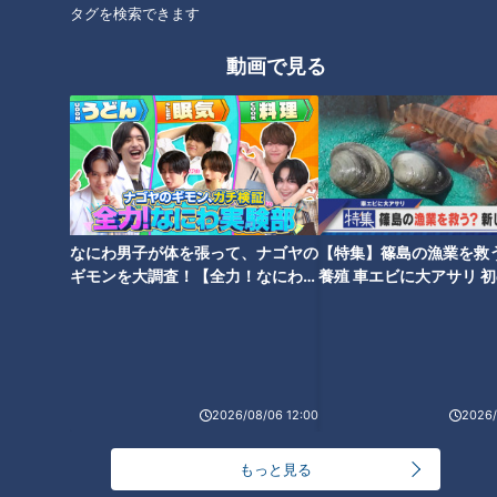
タグを検索できます
5 器に1を盛って4をかける。
動画で見る
CBCテレビ「キユーピー３分クッキング」 2025年5月20日 放
送より
この記事の画像を見る
なにわ男子が体を張って、ナゴヤの
【特集】篠島の漁業を救
この記事を見たあなたへのおすすめ
ギモンを大調査！【全力！なにわ実
養殖 車エビに大アサリ 
験部～ナゴヤのギモン、ガチ検証
【newsX】
～】
2026/08/06 12:00
2026/
「ふんわり卵と豚バラ、豆苗の
「鶏スペアリブと丸ごとピーマ
もっと見る
オイスター炒め」の作り方【キ
ンのくたくた煮」の作り方【キ
ユーピー３分クッキング】
ユーピー３分クッキング】