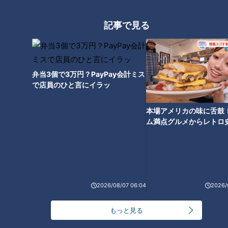
記事で見る
弁当3個で3万円？PayPay会計ミス
「いわしのかば焼き・玉ねぎの
「春キャベツとにらの担々(タン
で店員のひと言にイラッ
和風マリネ」の作り方【キユー
タン)蒸し」の作り方【キユーピ
ピー３分クッキング】
ー３分クッキング】
本場アメリカの味に舌鼓
ム満点グルメからレトロ
で！愛知・東海市の感動
選
「豚こま肉とアボカドのBBQエ
「絹さやと鶏ささ身のわさびマ
2026/08/07 06:04
2026/
ッグチーズ」の作り方【キユー
ヨあえ」の作り方【キユーピー
ピー３分クッキング】
３分クッキング】
もっと見る
タグ