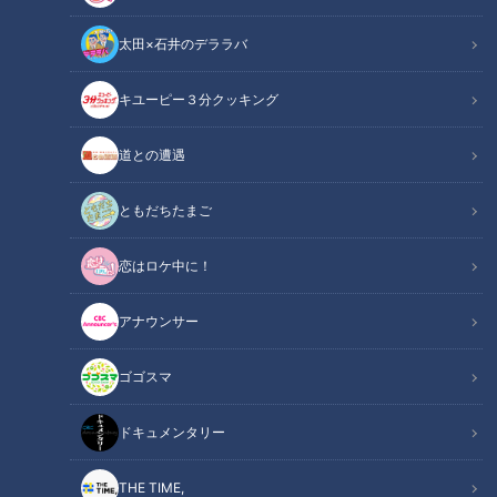
太田×石井のデララバ
CBCテレビ：画像『キユーピー3分クッキング』
キユーピー３分クッキング
キユーピー３分クッキング
レシピ紹介
道との遭遇
じっくりと煮たやわらかくてみずみずしい新玉ねぎに、甘辛い
ともだちたまご
そぼろみそを合わせます。ごはんはもちろん、お酒にも合う一
恋はロケ中に！
品です。（講師：宮本和秀先生／キユーピー３分クッキング
）
アナウンサー
新玉ねぎのやわらか煮 そぼろみそ（2025年5
関連リンク
ゴゴスマ
月20日放送）【３分クッキング公式】
ドキュメンタリー
INDEX
THE TIME,