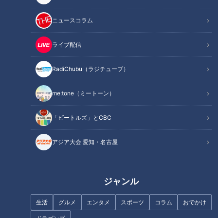
材料（2人分）
作り方
ニュースコラム
オススメ関連コンテンツ
ライブ配信
RadiChubu（ラジチューブ）
材料（2人分）
me:tone（ミートーン）
新玉ねぎ 1個(250g)
だし汁 2と1/2カップ
「ビートルズ」とCBC
酒 大さじ1
しょうゆ 小さじ1
アジア大会 愛知・名古屋
鶏ひき肉 80g
しょうが 10g
みそ 30g
ジャンル
砂糖 大さじ2
生活
グルメ
エンタメ
スポーツ
コラム
おでかけ
酒 大さじ1
片栗粉 小さじ1/2