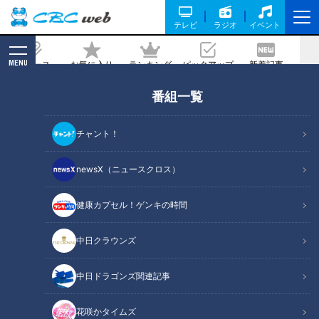
テレビ
ラジオ
イベント
MENU
ニュース
お気に入り
ランキング
ピックアップ
新着記事
CBC MAGAZINE
番組一覧
「新玉ねぎのやわらか煮 そぼろみそ」の
作り方【キユーピー３分クッキング】
チャント！
2025/05/20 18:00
2025年5月20日放送
newsX（ニュースクロス）
健康カプセル！ゲンキの時間
中日クラウンズ
中日ドラゴンズ関連記事
花咲かタイムズ