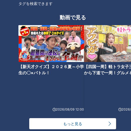
タグを検索できます
5 鍋に牛乳、生クリーム、バター、塩、こしょうを合わせて
火にかけ、煮立つ手前で4を加え、30秒ほどぽってりする程度
動画で見る
に練り混ぜる。
6 器に2を盛り、5をのせてパセリをふる。
CBCテレビ「キユーピー３分クッキング」 2024年5月28日 放
【新天才クイズ】２０２６夏～小学
【四国一周】軽トラ女子
送より
生の〇×バトル！
から下道で一周！グルメ
イブ⑳
この記事の画像を見る
この記事を見たあなたへのおすすめ
2026/08/09 12:00
2026/
もっと見る