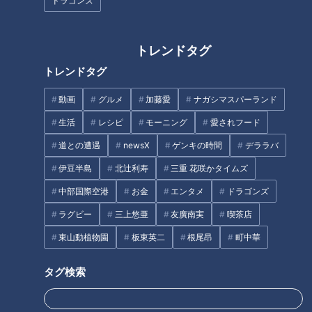
ドラゴンズ
●塩、強力粉、油
トレンドタグ
作り方
トレンドタグ
動画
グルメ
加藤愛
ナガシマスパーランド
1 いんげんはヘタを落として、強力粉大さじ1を薄くまぶす。
生活
レシピ
モーニング
愛されフード
2 フライパンに油を2cm深さほど入れて180℃に熱し、いん
道との遭遇
newsX
ゲンキの時間
デララバ
げんを1分30秒～2分揚げて油をきる。ボウルに入れ、熱いう
伊豆半島
北辻利寿
三重 花咲かタイムズ
ちにしょうゆ、バルサミコ酢をかけてからめる。
中部国際空港
お金
エンタメ
ドラゴンズ
ラグビー
三上悠亜
友廣南実
喫茶店
3 じゃが芋はよく洗って半分、または4等分に切り、水でさ
っと洗って鍋に入れ、かぶるくらいの水を注いで塩少々を入れ
東山動植物園
板東英二
根尾昂
町中華
て火にかける。沸騰したら弱火にしてやわらかくゆでる。
タグ検索
4 じゃが芋をザルに上げて水気をきり、皮をむいてつぶす。