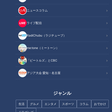
材料（2人分）
作り方
ニュースコラム
オススメ関連コンテンツ
ライブ配信
RadiChubu（ラジチューブ）
材料（2人分）
me:tone（ミートーン）
さやいんげん 180g
しょうゆ 大さじ1/2
「ビートルズ」とCBC
バルサミコ酢 大さじ1/2
じゃが芋 200g
アジア大会 愛知・名古屋
牛乳 大さじ4
生クリーム 大さじ2
バター 10g
ジャンル
塩 少々
生活
グルメ
エンタメ
スポーツ
コラム
おでかけ
こしょう 少々
パセリ(乾燥) 少々