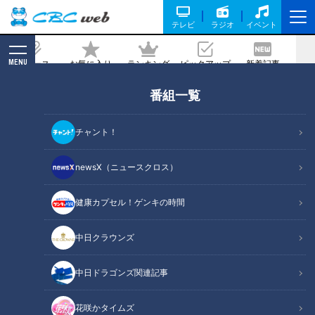
テレビ
ラジオ
イベント
MENU
ニュース
お気に入り
ランキング
ピックアップ
新着記事
CBC MAGAZINE
番組一覧
「フライドいんげんとマッシュポテト」
の作り方【キユーピー３分クッキング】
チャント！
2024/05/28 18:00
2024年5月28日放送
newsX（ニュースクロス）
健康カプセル！ゲンキの時間
中日クラウンズ
中日ドラゴンズ関連記事
花咲かタイムズ