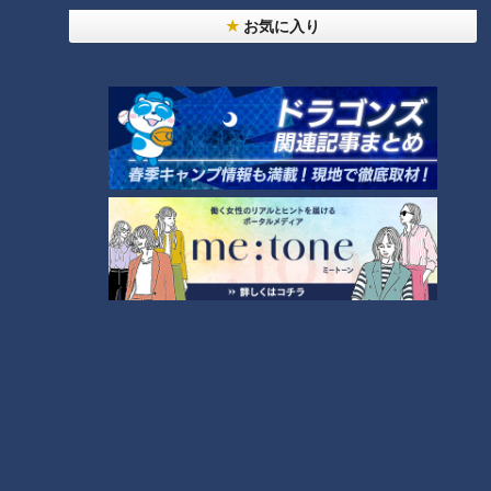
「ささ身とオクラの梅おかかサ
お気に入り
ラダ」の作り方【キユーピー３
分クッキング】
タグ
グルメ
番組紹介
キユーピー３分クッキング
レシピ紹介
CBCテレビ制作「キユーピー３分クッキング」の公式サイト。番組
で放送したレシピ、作り方を動画でもご紹介！
ホームページ
番組サイト