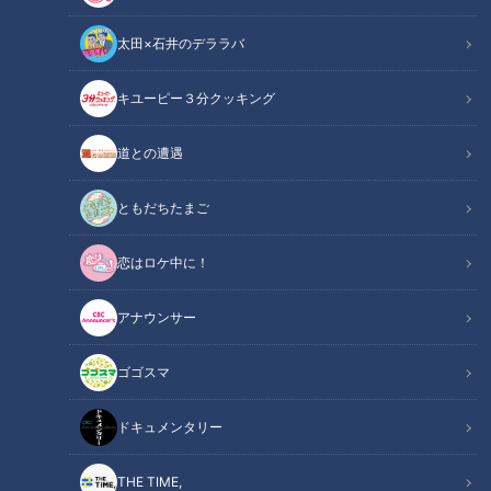
太田×石井のデララバ
CBCテレビ：画像『キユーピー3分クッキング』
キユーピー３分クッキング
キユーピー３分クッキング
レシピ紹介
道との遭遇
旬のさやいんげんを味わう一品。素揚げにしてバルサミコ酢で
ともだちたまご
味つけしたさやいんげんとクリーミーなマッシュポテトがよく
恋はロケ中に！
合います。（講師：髙井英克先生／キユーピー３分クッキング
）
アナウンサー
フライドいんげんとマッシュポテト（2024年
関連リンク
ゴゴスマ
5月28日放送）【キユーピー３分クッキング】
ドキュメンタリー
INDEX
THE TIME,