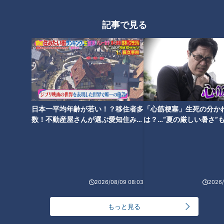
記事で見る
「はがれないチーズハムカツ」
「塩麹でしっとり鶏胸肉のから
の作り方【キユーピー３分クッ
揚げ」の作り方【キユーピー３
キング】
分クッキング】
日本一平均年齢が若い！？移住者多
「心筋梗塞」生死の分か
数！不動産屋さんが選ぶ愛知住みた
は？…“夏の厳しい暑さ”
い街ランキング1位は？
に！発症前のキケンなサ
「豚玉キムチ炒め」の作り方
「卵サラダのピザトースト」の
法
【キユーピー３分クッキング】
作り方【キユーピー３分クッキ
ング】
2026/08/09 08:03
2026/
純烈・酒井一圭が語る 新メンバ
もっと見る
ー選考で重視するところ