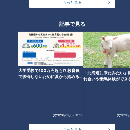
もっと見る
ムチムチとろり！たっぷりタマ
具材22種 弥富の人気ちゃんこ鍋
ゴサンド＆創業200年の焼きた
＆約2時間で完売 激ウマスコー
記事で見る
て名物！【愛されフード】
ン【愛されフード】
大学受験で100万円超も!? 教育費
「北海道に来たみたい」
愛知・清須市で大人気のからあ
で後悔しないために夏から始めるお
れ合いや乗馬体験ができ
げまぶし＆1日1000個売れる豊
金の準備術とは
ススメ！不動産屋さんが
田市のどら焼き【愛されフー
とは
ド】
2026/08/08 11:55
2026/
もっと見る