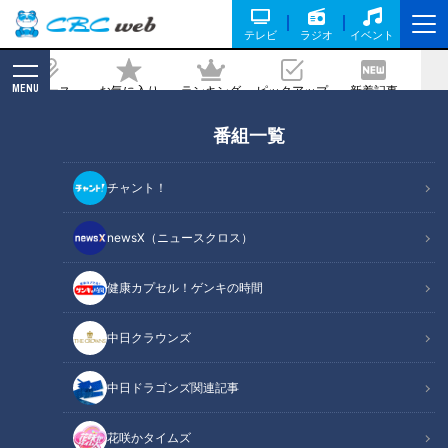
テレビ
ラジオ
イベント
MENU
ニュース
お気に入り
ランキング
ピックアップ
新着記事
CBC MAGAZINE
番組一覧
地元ママたちで大繁盛！ミニラバーズカ
フェのボリューム満点ランチ！/90年愛
チャント！
される中屋パンのあんドーナツ【愛され
フード】
newsX（ニュースクロス）
2025/08/19 09:33
2025年8月18日放送
健康カプセル！ゲンキの時間
中日クラウンズ
中日ドラゴンズ関連記事
花咲かタイムズ