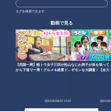
ホームページ
タグを検索できます
番組サイト
動画で見る
オススメ関連コンテンツ
【四国一周】軽トラ女子三田が松山
なにわ男子が体を張って
から下道で一周！グルメ＆絶景ドラ
ギモンを大調査！【全力
イブ⑳
験部～ナゴヤのギモン、
地元愛＆夫婦愛が詰まったどで
食べなきゃ損！稲沢流ふんわり
～】
かつくね/老舗の味と想いを受け
系広島焼/塩パン×メロンパンが
継ぐ親子味噌煮込み【愛されフ
ドッキング！【愛されフード】
ード】
2026/08/07 21:00
2026/