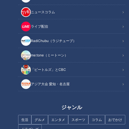
ニュースコラム
ライブ配信
進化が止まらない！東海地方の
テイクアウトの新店が続々オー
最新餃子！全国の名店を一気に
プン!名古屋・大須で話題の人気
楽しめる無人餃子販売店
グルメ&amp;スイーツ
RadiChubu（ラジチューブ）
&amp;JAXAも食べた！フリーズ
ドライ餃子
me:tone（ミートーン）
「ビートルズ」とCBC
レトロから最新まで！魅力満載
の大須商店街スイーツ
アジア大会 愛知・名古屋
レトロから最新まで！魅力満載
の大須商店街スイーツ
ジャンル
生活
グルメ
エンタメ
スポーツ
コラム
おでかけ