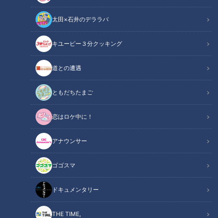
太田×石井のデララバ
キユーピー３分クッキング
チャント！
道との遭遇
食べなきゃ損する！愛されフード
ともだちたまご
地元の食べなきゃ損する愛されフードを調査！今回は岐阜・各
恋はロケ中に！
務原市と名古屋千種区・今池で噂の食べなきゃ損するグルメを
ご紹介！
アナウンサー
この記事の画像を見る
ゴゴスマ
この記事を見たあなたへのおすすめ
ドキュメンタリー
THE TIME,