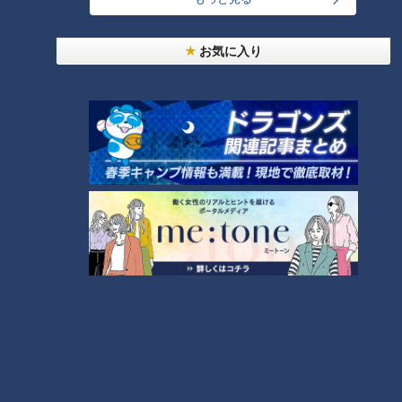
お気に入り
ランキング
RANKING
24時間
週間
月間
友廣アナの自転車旅｜愛知・蒲郡市へ！三河湾ぐる
っと125kmの自転車旅！【チャント！特集】
1
大学のサークルで増える？複数のスポーツを融合さ
せた「ピックルボール」