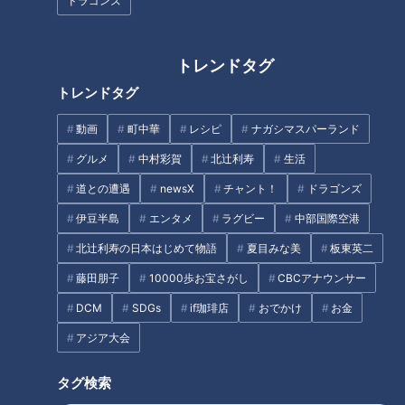
ドラゴンズ
ナゴヤ大注目店SP！超穴場の隠
アウトドアと思えないお洒落で
れ家すぎる名店を紹介！【花咲
豪華なキャンプ飯! ハイセンス
かタイムズ】
酒蔵カフェのギルトフリーな低
トレンドタグ
糖質グルメ!愛知・岡崎市を巡る
トレンドタグ
タグ
旅
動画
町中華
レシピ
ナガシマスパーランド
動画
グルメ
チャント！
加藤愛
岐阜
グルメ
中村彩賀
北辻利寿
生活
愛されフード
愛知
道との遭遇
newsX
チャント！
ドラゴンズ
伊豆半島
エンタメ
ラグビー
中部国際空港
番組紹介
北辻利寿の日本はじめて物語
夏目みな美
板東英二
チャント！
藤田朋子
10000歩お宝さがし
CBCアナウンサー
食べなきゃ損する！愛されフード
DCM
SDGs
if珈琲店
おでかけ
お金
身近な生活情報から芸能、どこよりも詳しい天気情報などなど、東
アジア大会
海3県にとことん寄り添う新しい報道・情報番組。毎週月～金曜 午
後3:49～5:50放送（金曜は午後4:50～5:50放送）。
タグ検索