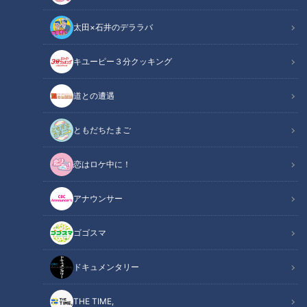
太田×石井のデララバ
「サンデードラゴンズ」より森繁和氏(C)CBCテレビ
キユーピー３分クッキング
中日ドラゴンズ
サンドラコラム
道との遭遇
「とある妄想しがちなファンのドラゴンズ見聞録」
ともだちたまご
ＣＢＣテレビ「サンデードラゴンズ」（毎週日曜日午後１２時
恋はロケ中に！
５４分から東海エリアで生放送）を見たコラム
アナウンサー
【動画】サノーが圧倒的なパワーで2打席連続
関連リンク
ホームラン！お茶目？な『パフォーマンス』が
ゴゴスマ
こちら【2分41秒～】
ドキュメンタリー
INDEX
THE TIME,