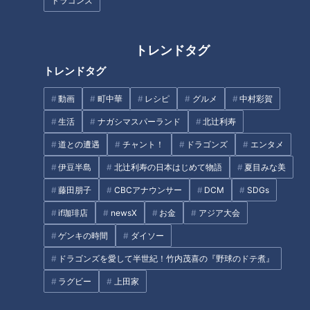
ドラゴンズ
「サンデードラゴンズ」より細川成也選手(C)CBCテレビ
トレンドタグ
史上最強と呼ばれたサッカー日本代表が今後必要だと口にした
トレンドタグ
のは局面を打開する技術や決定的な場面を防ぎきる個の力。プ
ロ野球においても同じく個の力が必要かをドラゴンズの監督経
動画
町中華
レシピ
グルメ
中村彩賀
験もある森繁和氏に尋ねてみた。
生活
ナガシマスパーランド
北辻利寿
道との遭遇
チャント！
ドラゴンズ
エンタメ
森氏「そりゃもう、個人個人の技術を上げることが一番です
し、それが一つの束になって、ゲームを作って、勝ち負けを争
伊豆半島
北辻利寿の日本はじめて物語
夏目みな美
う訳ですから、やはり技術が必要ですね」
藤田朋子
CBCアナウンサー
DCM
SDGs
if珈琲店
newsX
お金
アジア大会
現在のドラゴンズでは細川成也選手、岡林勇希選手、松山晋也
ゲンキの時間
ダイソー
投手、大野雄大投手など、個々人でも結果を出している選手が
いる。そんな中で、現在のドラゴンズについて森氏に尋ねてみ
ドラゴンズを愛して半世紀！竹内茂喜の『野球のドテ煮』
た。
ラグビー
上田家