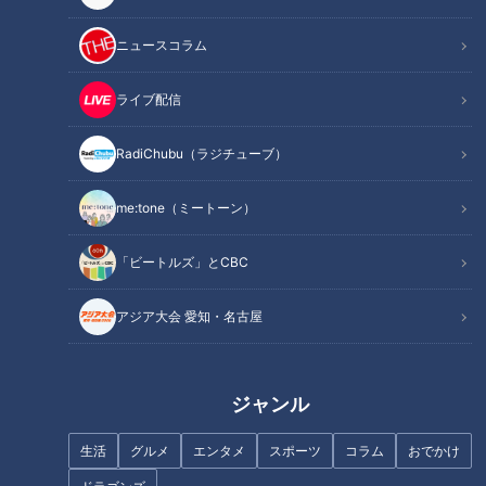
黄金期を支えた個の力
個人の力の伸ばし方、継続のさせ方
ニュースコラム
落合政権の10％の底上げは実際に個々の力にどう影響を与
えた？
ライブ配信
オススメ関連コンテンツ
RadiChubu（ラジチューブ）
me:tone（ミートーン）
黄金期を支えた個の力
「ビートルズ」とCBC
アジア大会 愛知・名古屋
ジャンル
生活
グルメ
エンタメ
スポーツ
コラム
おでかけ