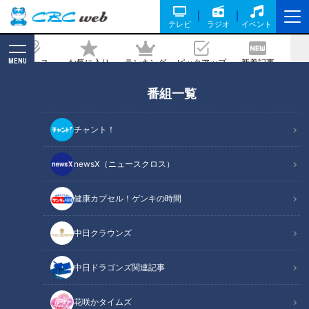
テレビ
ラジオ
イベント
MENU
ニュース
お気に入り
ランキング
ピックアップ
新着記事
CBC MAGAZINE
番組一覧
ドラゴンズ黄金期を支えた個の力と10%
の底上げの裏にあった指導者の力
チャント！
2026/07/06 18:20
newsX（ニュースクロス）
健康カプセル！ゲンキの時間
中日クラウンズ
中日ドラゴンズ関連記事
花咲かタイムズ