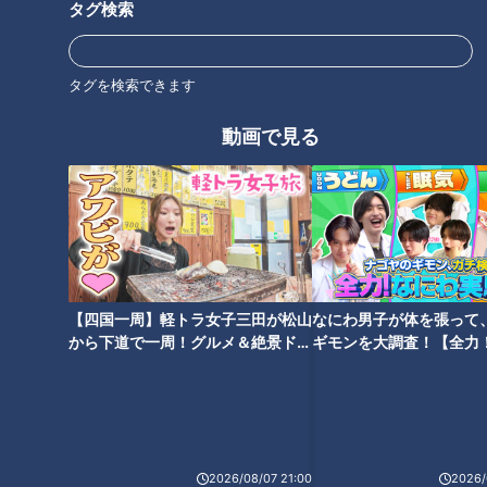
森氏「そうですね、一人一人みたら個の力は他のチームより上
タグ検索
回っていると思いますね」
タグを検索できます
―今のドラゴンズで一番個の力を感じられる選手は？
動画で見る
森氏「細川選手かな。長打力もあるし、やはり四番というフォ
アボールをあれだけ選べる、相手ピッチャーに威圧感を与える
っていう中で一番感じますかね」
―黄金期では、川上憲伸氏、福留孝介氏、タイロン・ウッズ
氏、吉見一起氏、荒木雅博氏、井端弘和氏など数多くの個の力
を持つ選手たちがいた、当時はどのように見ていたのか？
【四国一周】軽トラ女子三田が松山
なにわ男子が体を張って
から下道で一周！グルメ＆絶景ドラ
ギモンを大調査！【全力
イブ⑳
験部～ナゴヤのギモン、
森氏「バッティングだけではなく、ピッチングだけではなく、
～】
個々の力っていうのは、荒木にしても、井端にしても守備力と
いった技術を上げようということを考えていたと思う。練習の
時間だけでなく、個人の時間を割いてまでいろんなことしてま
2026/08/07 21:00
2026/