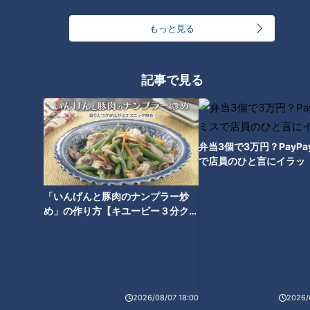
したね。限られた時間内にバッティングなんて、はっきり言っ
たら7分以内とかそういう時間で、終わってからのマシンを打
もっと見る
つとか、ベテランから行きますからね。回ってこない時に、空
いてる時間をどう過ごすか？ということも当然あるし、それを
見た後に、また自分でやるという時に、長い時間を掛ければい
記事で見る
いってもんじゃないでしょうけど、それくらい時間を割いてや
りましたよね」
弁当3個で3万円？PayP
個々の力は、全体練習以外の些細な時間の使い方にも現れてく
で店員のひと言にイラッ
る。アライバのあの美技の数々も一朝一夕に出来上がったもの
ではなく、日々の弛まぬ努力があったことがわかる。
「いんげんと豚肉のナンプラー炒
め」の作り方【キユーピー３分クッ
キング】
個人の力の伸ばし方、継続のさせ方
2026/08/07 18:00
2026/